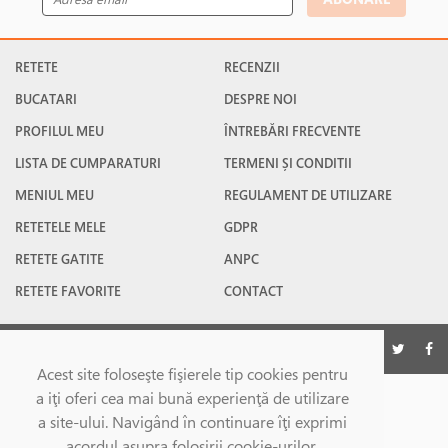
RETETE
RECENZII
BUCATARI
DESPRE NOI
PROFILUL MEU
ÎNTREBĂRI FRECVENTE
LISTA DE CUMPARATURI
TERMENI ȘI CONDITII
MENIUL MEU
REGULAMENT DE UTILIZARE
RETETELE MELE
GDPR
RETETE GATITE
ANPC
RETETE FAVORITE
CONTACT
©Gatesc.ro 2026
Acest site foloseşte fişierele tip cookies pentru
a iţi oferi cea mai bună experienţă de utilizare
a site-ului. Navigând în continuare îţi exprimi
acordul asupra folosirii cookie-urilor.