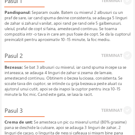
Pasul 1
TERMINAT
Pandispanul:
Separam ouale. Batem cu mixerul 2 albusuri cu un
praf de sare, iar cand spuma devine consistenta, se adauga 5 linguri
de zahar si zaharul vanilat, apoi rand pe rand cele 5 galbenusuri,
uleiul, praful de copt si faina, amestecand continuu. Se toarna
compozitia intr-o tava in care am pus foaie de copt. Se da la cuptorul
preincalzit pentru aproximativ 10-15 minute, la foc mediu.
Pasul 2
TERMINAT
Bezeaua:
Se bat 3 albusuri cu mixerul, iar cand spuma incepe sa se
intareasca, se adauga 4 linguri de zahar si zeama de lamaie,
amestecand continuu. Obtinem o bezea lucioasa, consistenta. Se
scoate tava din cuptor, se intinde cu grija bezeaua peste aluat cu
ajutorul unui cutit, apoi se da inapoi la cuptor pentru inca 10-15
minute la foc mic. Cand este gata, se lasa la racit.
Pasul 3
TERMINAT
Crema de unt:
Se amesteca un pic cu mixerul untul (80% grasime)
pana se deschide la culoare, apoi se adauga 3 linguri de zahar, 2
linguri de cacao, o lingurita de ness si cafeaua si mixam bine pana