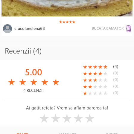
(*)
(*)
(*)
(*)
(*)
★
★
★
★
★
ciuculanelena68
BUCATAR AMATOR
Recenzii (4)
(*)
(*)
(*)
(*)
(*)
(4)
★
★
★
★
★
5.00
(*)
(*)
(*)
(*)
( )
(0)
★
★
★
★
★
(*)
(*)
(*)
(*)
(*)
(*)
(*)
(*)
( )
( )
(0)
★
★
★
★
★
★
★
★
★
★
(*)
(*)
( )
( )
( )
(0)
★
★
★
★
★
4 RECENZII
(*)
( )
( )
( )
( )
(0)
★
★
★
★
★
Ai gatit reteta? Vrem sa aflam parerea ta!
( )
( )
( )
( )
( )
★
★
★
★
★