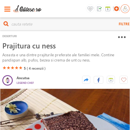
FILTRE
DESERTURI
Prajitura cu ness
Aceasta e una dintre prajiturile preferate ale familiei mele. Contine
pandispan alb, pufos, bezea si crema de unt cu ness.
(*)
(*)
(*)
(*)
(*)
★
★
★
★
★
5
( 4
recenzii )
Ancutsa
LEGEND CHEF