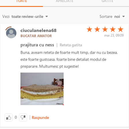
TOATE
APRECIATE
GATITE
Vezi
toate review-urile
Sortare
noi
(*)
(*)
(*)
(*)
(*)
★
★
★
★
★
ciuculanelena68
mai 23, 09:09
BUCATAR AMATOR
prajitura cu ness
|
Reteta gatita
Buna, aveam reteta de foarte mult timp, dar nu cu bezea.
este foarte gustoasa. foarte bine detaliat modul de
preparare. Multumesc pt sugestie!
|
0
Raspunde