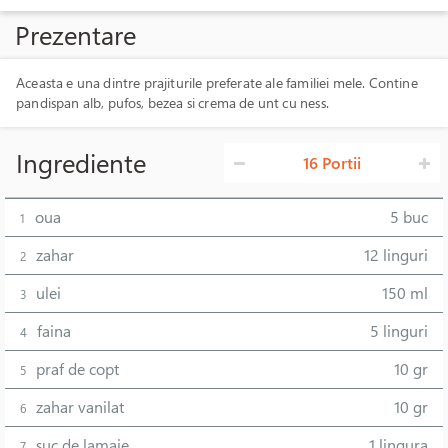
Prezentare
Aceasta e una dintre prajiturile preferate ale familiei mele. Contine
pandispan alb, pufos, bezea si crema de unt cu ness.
Ingrediente
16 Portii
oua
5 buc
1
zahar
12 linguri
2
ulei
150 ml
3
faina
5 linguri
4
praf de copt
10 gr
5
zahar vanilat
10 gr
6
suc de lamaie
1 lingura
7