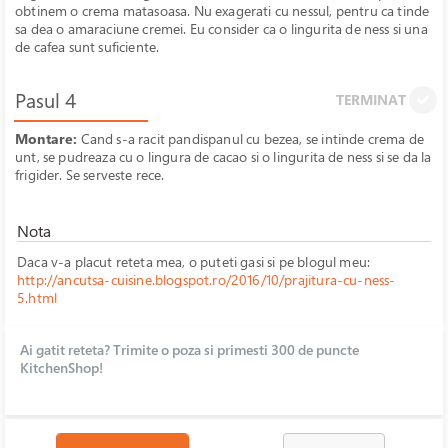
obtinem o crema matasoasa. Nu exagerati cu nessul, pentru ca tinde
sa dea o amaraciune cremei. Eu consider ca o lingurita de ness si una
de cafea sunt suficiente.
Pasul 4
TERMINAT
Montare:
Cand s-a racit pandispanul cu bezea, se intinde crema de
unt, se pudreaza cu o lingura de cacao si o lingurita de ness si se da la
frigider. Se serveste rece.
Nota
Daca v-a placut reteta mea, o puteti gasi si pe blogul meu:
http://ancutsa-cuisine.blogspot.ro/2016/10/prajitura-cu-ness-
5.html
Ai gatit reteta? Trimite o poza si primesti 300 de puncte
KitchenShop!