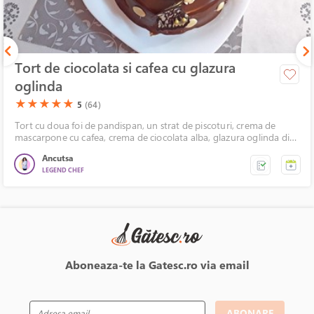
Tort de ciocolata si cafea cu glazura
oglinda
(*)
(*)
(*)
(*)
(*)
★
★
★
★
★
5
(64)
Tort cu doua foi de pandispan, un strat de piscoturi, crema de
mascarpone cu cafea, crema de ciocolata alba, glazura oglinda din
ciocolata, decorata cu fluturasi de ciocolata.
Ancutsa
LEGEND CHEF
Aboneaza-te la Gatesc.ro via email
ABONARE