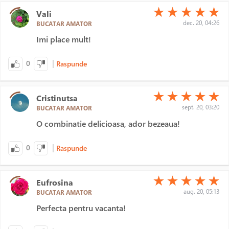
(*)
(*)
(*)
(*)
(*)
★
★
★
★
★
Vali
dec. 20, 04:26
BUCATAR AMATOR
Imi place mult!
|
0
Raspunde
(*)
(*)
(*)
(*)
(*)
★
★
★
★
★
Cristinutsa
sept. 20, 03:20
BUCATAR AMATOR
O combinatie delicioasa, ador bezeaua!
|
0
Raspunde
(*)
(*)
(*)
(*)
(*)
★
★
★
★
★
Eufrosina
aug. 20, 05:13
BUCATAR AMATOR
Perfecta pentru vacanta!