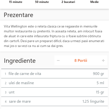
15 minute
50 minute
2 bucatari
Medie
Prezentare
Vita Wellington este o reteta clasica ce se regaseste in meniurile
multor restaurante cu pretentii. In aceasta reteta, am inlocuit foaia
de aluat in care este infasurata friptura cu o foaie subtire obtinuta
din cartofi. Desi pare un preparat dificil, daca urmezi pasii enumerati
mai jos o sa vezi ca nu ai cum sa dai gres.
Ingrediente
8 Portii
file de carne de vita
900 gr
1
ulei de masline
5 ml
2
unt
15 gr
3
sare de mare
1.25 lingurite
4