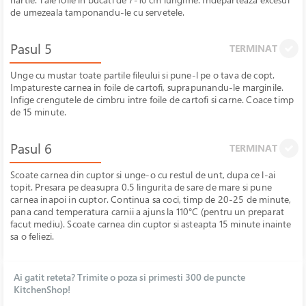
de umezeala tamponandu-le cu servetele.
Pasul 5
TERMINAT
Unge cu mustar toate partile fileului si pune-l pe o tava de copt.
Impatureste carnea in foile de cartofi, suprapunandu-le marginile.
Infige crengutele de cimbru intre foile de cartofi si carne. Coace timp
de 15 minute.
Pasul 6
TERMINAT
Scoate carnea din cuptor si unge-o cu restul de unt, dupa ce l-ai
topit. Presara pe deasupra 0.5 lingurita de sare de mare si pune
carnea inapoi in cuptor. Continua sa coci, timp de 20-25 de minute,
pana cand temperatura carnii a ajuns la 110°C (pentru un preparat
facut mediu). Scoate carnea din cuptor si asteapta 15 minute inainte
sa o feliezi.
Ai gatit reteta? Trimite o poza si primesti 300 de puncte
KitchenShop!