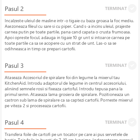
Pasul 2
TERMINAT
Incalzeste uleiul de masline intr-o tigaie cu baza groasa la foc mediu.
Asezoneaza fileul cu sare si cu piper. Cand s-a incins uleiul, prajeste
carnea putin pe toate partile, pana cand capata o crusta frumoasa.
Apoi opreste focul, adauga in tigaie 10 gr unt si intoarce carnea pe
toate partile ca sa se acopere cu un strat de unt. Las-o sa se
odihneasca in timp ce prepari cartofii.
Pasul 3
TERMINAT
Ataseaza Accesoriul de spiralare foi din legume la mixerul tau
KitchenAid. Introdu adaptorul de legume in centrul accesoriului,
aliniind semnele rosii si fixeaza cartoful. Introdu tepusa pana la
primul semn. Ataseaza lama grosiera de spiralare. Pozitioneaza un
castron sub lama de spiralare ca sa captezi cartofii. Porneste mixerul
pe viteza 2 si proceseaza cartofii.
Pasul 4
TERMINAT
Transfera foile de cartofi pe un tocator pe care ai pus servetele de
hartie. Taie foile in bucati de 7-10 cm lungime. Indeparteaza excesul