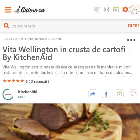
FILTRE
BUCATARIE INTERNATIONALA
>
CARNE
Vita Wellington in crusta de cartofi -
By KitchenAid
Vita Wellington este o reteta clasica ce se regaseste in meniurile multor
restaurante cu pretentii. In aceasta reteta, am inlocuit foaia de aluat in
care este infasurata friptura cu o foaie subtire obtinuta din cartofi. Desi
(*)
(*)
(*)
(*)
(*)
★
★
★
★
★
5
( 2
recenzii )
pare un preparat dificil, daca urmezi pasii enumerati mai jos o sa vezi ca
nu ai cum sa dai gres.
KitchenAid
CHEF