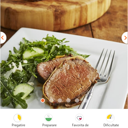
Pregatire
Preparare
Favorita de
Dificultate