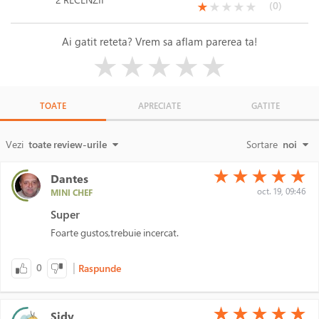
(*)
( )
( )
( )
( )
(0)
★
★
★
★
★
Ai gatit reteta? Vrem sa aflam parerea ta!
( )
( )
( )
( )
( )
★
★
★
★
★
TOATE
APRECIATE
GATITE
Vezi
toate review-urile
Sortare
noi
(*)
(*)
(*)
(*)
(*)
★
★
★
★
★
Dantes
oct. 19, 09:46
MINI CHEF
Super
Foarte gustos,trebuie incercat.
|
0
Raspunde
(*)
(*)
(*)
(*)
(*)
★
★
★
★
★
Sidy