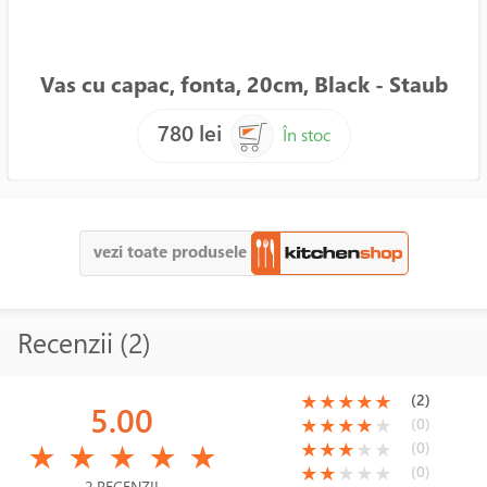
Vas cu capac, fonta, 20cm, Black - Staub
780 lei
În stoc
vezi toate produsele
Recenzii (2)
(*)
(*)
(*)
(*)
(*)
(2)
★
★
★
★
★
5.00
(*)
(*)
(*)
(*)
( )
(0)
★
★
★
★
★
(*)
(*)
(*)
(*)
(*)
(*)
(*)
(*)
( )
( )
(0)
★
★
★
★
★
★
★
★
★
★
(*)
(*)
( )
( )
( )
(0)
★
★
★
★
★
2 RECENZII