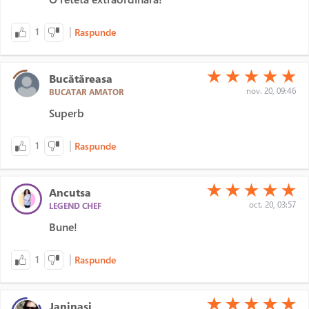
|
1
Raspunde
(*)
(*)
(*)
(*)
(*)
★
★
★
★
★
Bucătăreasa
nov. 20, 09:46
BUCATAR AMATOR
Superb
|
1
Raspunde
(*)
(*)
(*)
(*)
(*)
★
★
★
★
★
Ancutsa
oct. 20, 03:57
LEGEND CHEF
Bune!
|
1
Raspunde
(*)
(*)
(*)
(*)
(*)
★
★
★
★
★
Janinasi