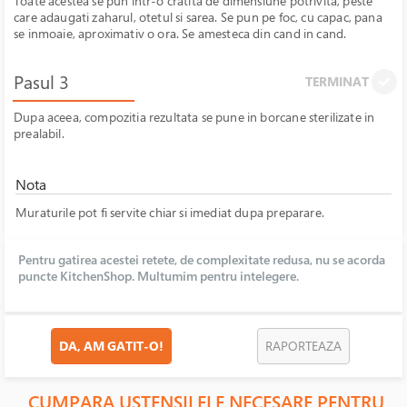
Toate acestea se pun intr-o cratita de dimensiune potrivita, peste
care adaugati zaharul, otetul si sarea. Se pun pe foc, cu capac, pana
se inmoaie, aproximativ o ora. Se amesteca din cand in cand.
Pasul 3
TERMINAT
Dupa aceea, compozitia rezultata se pune in borcane sterilizate in
prealabil.
Nota
Muraturile pot fi servite chiar si imediat dupa preparare.
Pentru gatirea acestei retete, de complexitate redusa, nu se acorda
puncte KitchenShop. Multumim pentru intelegere.
DA, AM GATIT-O!
RAPORTEAZA
CUMPARA USTENSILELE NECESARE PENTRU