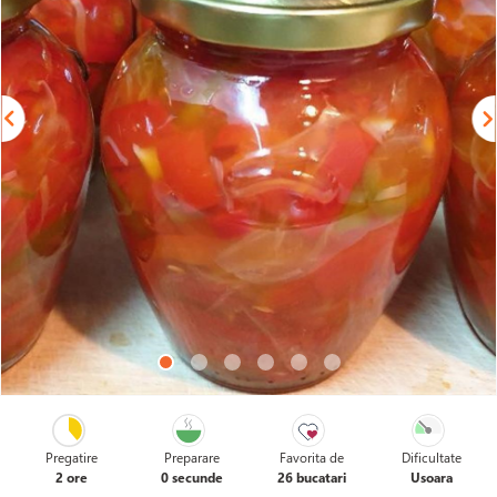
Pregatire
Preparare
Favorita de
Dificultate
2 ore
0 secunde
26 bucatari
Usoara