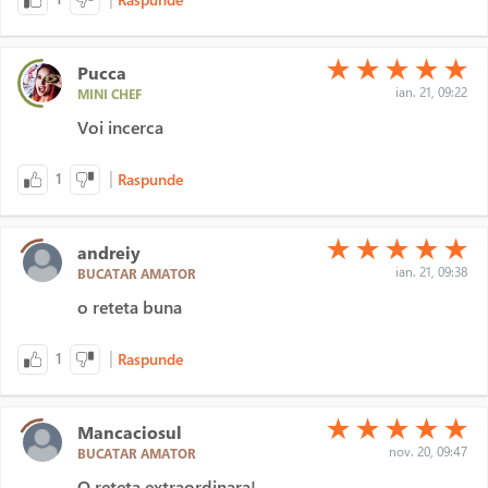
(*)
(*)
(*)
(*)
(*)
★
★
★
★
★
Pucca
ian. 21, 09:22
MINI CHEF
Voi incerca
|
1
Raspunde
(*)
(*)
(*)
(*)
(*)
★
★
★
★
★
andreiy
ian. 21, 09:38
BUCATAR AMATOR
o reteta buna
|
1
Raspunde
(*)
(*)
(*)
(*)
(*)
★
★
★
★
★
Mancaciosul
nov. 20, 09:47
BUCATAR AMATOR
O reteta extraordinara!