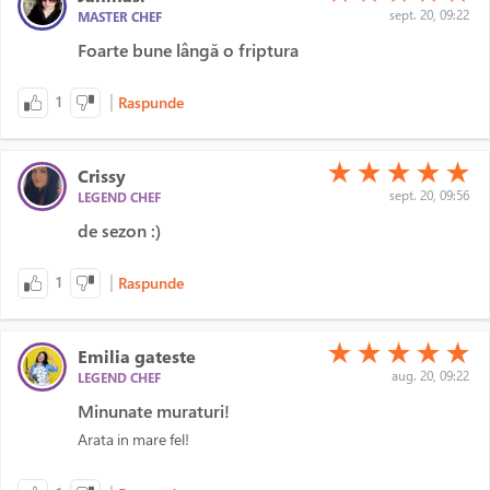
sept. 20, 09:22
MASTER CHEF
Foarte bune lângă o friptura
|
1
Raspunde
(*)
(*)
(*)
(*)
(*)
★
★
★
★
★
Crissy
sept. 20, 09:56
LEGEND CHEF
de sezon :)
|
1
Raspunde
(*)
(*)
(*)
(*)
(*)
★
★
★
★
★
Emilia gateste
aug. 20, 09:22
LEGEND CHEF
Minunate muraturi!
Arata in mare fel!