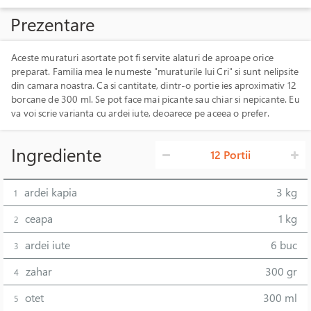
Prezentare
Aceste muraturi asortate pot fi servite alaturi de aproape orice
preparat. Familia mea le numeste "muraturile lui Cri" si sunt nelipsite
din camara noastra. Ca si cantitate, dintr-o portie ies aproximativ 12
borcane de 300 ml. Se pot face mai picante sau chiar si nepicante. Eu
va voi scrie varianta cu ardei iute, deoarece pe aceea o prefer.
Ingrediente
12 Portii
ardei kapia
3 kg
1
ceapa
1 kg
2
ardei iute
6 buc
3
zahar
300 gr
4
otet
300 ml
5