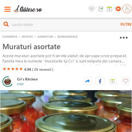
FILTRE
CONSERVE
>
DE POST
>
GARNITURI
>
ROMANEASCA
Muraturi asortate
Aceste muraturi asortate pot fi servite alaturi de aproape orice preparat.
Familia mea le numeste "muraturile lui Cri" si sunt nelipsite din camara
noastra. Ca si cantitate, dintr-o portie ies aproximativ 12 borcane de 300
(*)
(*)
(*)
(*)
(*)
★
★
★
★
★
4.96
( 26
recenzii )
ml. Se pot face mai picante sau chiar si nepicante. Eu va voi scrie varianta
cu ardei iute, deoarece pe aceea o prefer.
Cri's Kitchen
CHEF