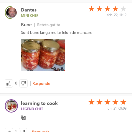
(*)
(*)
(*)
(*)
( )
★
★
★
★
★
Dantes
feb. 22, 11:12
MINI CHEF
Bune
|
Reteta gatita
Sunt bune langa multe feluri de mancare
|
0
Raspunde
(*)
(*)
(*)
(*)
(*)
★
★
★
★
★
learning to cook
iun. 21, 09:09
LEGEND CHEF
🥰
|
1
Raspunde