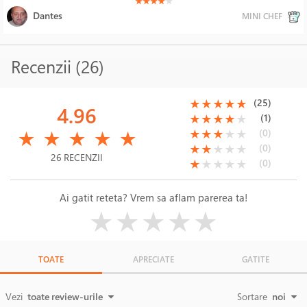
(*)
(*)
(*)
(*)
( )
★
★
★
★
★
Dantes
MINI CHEF
Recenzii (26)
(*)
(*)
(*)
(*)
(*)
(25)
★
★
★
★
★
4.96
(*)
(*)
(*)
(*)
( )
(1)
★
★
★
★
★
(*)
(*)
(*)
(*)
(*)
(*)
(*)
(*)
( )
( )
(0)
★
★
★
★
★
★
★
★
★
★
(*)
(*)
( )
( )
( )
(0)
★
★
★
★
★
26 RECENZII
(*)
( )
( )
( )
( )
(0)
★
★
★
★
★
Ai gatit reteta? Vrem sa aflam parerea ta!
( )
( )
( )
( )
( )
★
★
★
★
★
TOATE
APRECIATE
GATITE
Vezi
toate review-urile
Sortare
noi