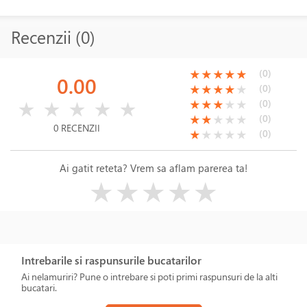
Recenzii (0)
(*)
(*)
(*)
(*)
(*)
(0)
★
★
★
★
★
0.00
(*)
(*)
(*)
(*)
( )
(0)
★
★
★
★
★
( )
( )
( )
( )
( )
(*)
(*)
(*)
( )
( )
(0)
★
★
★
★
★
★
★
★
★
★
(*)
(*)
( )
( )
( )
(0)
★
★
★
★
★
0 RECENZII
(*)
( )
( )
( )
( )
(0)
★
★
★
★
★
Ai gatit reteta? Vrem sa aflam parerea ta!
( )
( )
( )
( )
( )
★
★
★
★
★
Intrebarile si raspunsurile bucatarilor
Ai nelamuriri? Pune o intrebare si poti primi raspunsuri de la alti
bucatari.