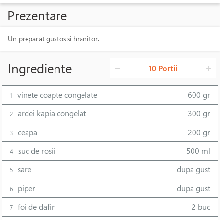
Prezentare
Un preparat gustos si hranitor.
Ingrediente
10 Portii
vinete coapte congelate
600 gr
1
ardei kapia congelat
300 gr
2
ceapa
200 gr
3
suc de rosii
500 ml
4
sare
dupa gust
5
piper
dupa gust
6
foi de dafin
2 buc
7