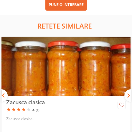
PUNE O INTREBARE
RETETE SIMILARE
Zacusca clasica
(*)
(*)
(*)
(*)
( )
★
★
★
★
★
4
(1)
Zacusca clasica.