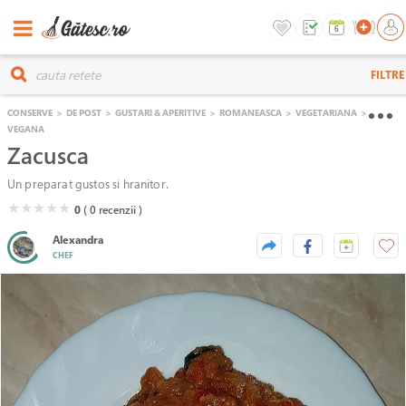
FILTRE
CONSERVE
>
DE POST
>
GUSTARI & APERITIVE
>
ROMANEASCA
>
VEGETARIANA
>
VEGANA
Zacusca
Un preparat gustos si hranitor.
( )
( )
( )
( )
( )
★
★
★
★
★
0
( 0
recenzii )
Alexandra
CHEF