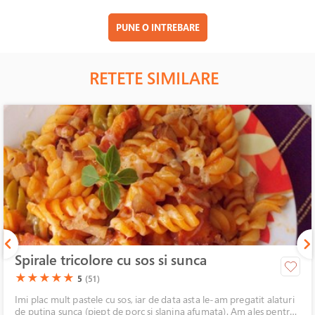
PUNE O INTREBARE
RETETE SIMILARE
Spirale tricolore cu sos si sunca
(*)
(*)
(*)
(*)
(*)
★
★
★
★
★
5
(51)
Imi plac mult pastele cu sos, iar de data asta le-am pregatit alaturi
de putina sunca (piept de porc si slanina afumata). Am ales pentru