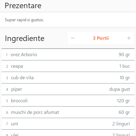
Prezentare
Super rapid si gustos.
Ingrediente
3 Portii
orez Arborio
90 gr
1
ceapa
1 buc
2
cub de vita
10 gr
3
piper
dupa gust
4
broccoli
120 gr
5
muschi de porc afumat
60 gr
6
unt
2 linguri
7
ulei
2 linguri
8