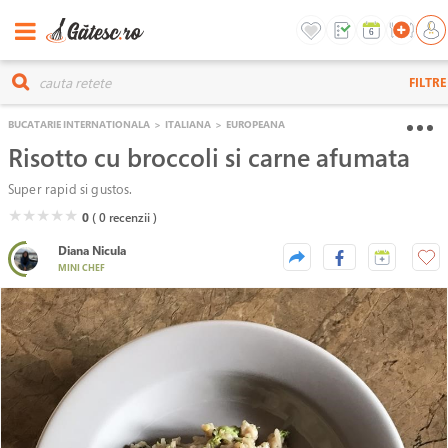
FILTRE
BUCATARIE INTERNATIONALA
>
ITALIANA
>
EUROPEANA
Risotto cu broccoli si carne afumata
Super rapid si gustos.
( )
( )
( )
( )
( )
★
★
★
★
★
0
( 0
recenzii )
Diana Nicula
MINI CHEF