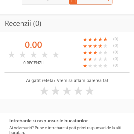
Recenzii (0)
(*)
(*)
(*)
(*)
(*)
(0)
★
★
★
★
★
0.00
(*)
(*)
(*)
(*)
( )
(0)
★
★
★
★
★
( )
( )
( )
( )
( )
(*)
(*)
(*)
( )
( )
(0)
★
★
★
★
★
★
★
★
★
★
(*)
(*)
( )
( )
( )
(0)
★
★
★
★
★
0 RECENZII
(*)
( )
( )
( )
( )
(0)
★
★
★
★
★
Ai gatit reteta? Vrem sa aflam parerea ta!
( )
( )
( )
( )
( )
★
★
★
★
★
Intrebarile si raspunsurile bucatarilor
Ai nelamuriri? Pune o intrebare si poti primi raspunsuri de la alti
bucatari.