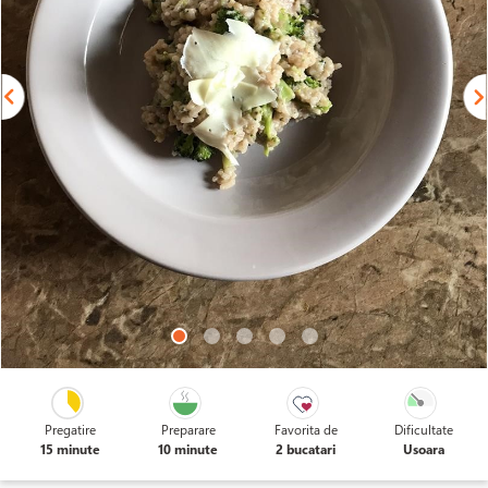
Pregatire
Preparare
Favorita de
Dificultate
15 minute
10 minute
2 bucatari
Usoara