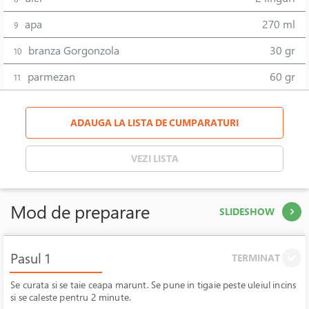
apa
270 ml
9
branza Gorgonzola
30 gr
10
parmezan
60 gr
11
ADAUGA LA LISTA DE CUMPARATURI
VEZI LISTA
Mod de preparare
SLIDESHOW
Pasul 1
TERMINAT
Se curata si se taie ceapa marunt. Se pune in tigaie peste uleiul incins
si se caleste pentru 2 minute.