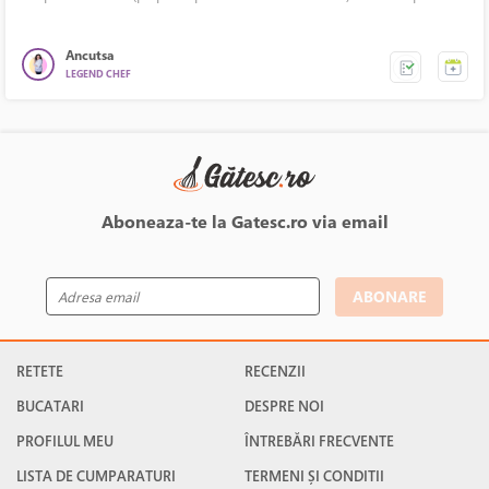
aceasta masa spirale tricolore (albe, cu spanac si cu rosii), care sunt
delicioase.
Ancutsa
LEGEND CHEF
Aboneaza-te la Gatesc.ro via email
ABONARE
RETETE
RECENZII
BUCATARI
DESPRE NOI
PROFILUL MEU
ÎNTREBĂRI FRECVENTE
LISTA DE CUMPARATURI
TERMENI ȘI CONDITII