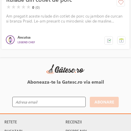
( )
( )
( )
( )
( )
★
★
★
★
★
0
(0)
Am pregatit aceste rulade din cotlet de porc cu jambon de curcan
si branza Praid. Le-am presarit cu mirodenii: ulei de masline
aromat cu busuioc, oregano, rozmarin si coriandru. Eu le-am servit
cu sos tzatziki si au fost delicioase.
Ancutsa
LEGEND CHEF
Aboneaza-te la Gatesc.ro via email
ABONARE
RETETE
RECENZII