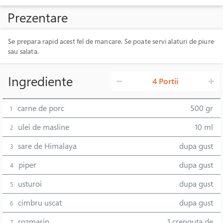
Prezentare
Se prepara rapid acest fel de mancare. Se poate servi alaturi de piure
sau salata.
Ingrediente
4 Portii
carne de porc
500 gr
1
ulei de masline
10 ml
2
sare de Himalaya
dupa gust
3
piper
dupa gust
4
usturoi
dupa gust
5
cimbru uscat
dupa gust
6
rozmarin
1 crenguta de
7