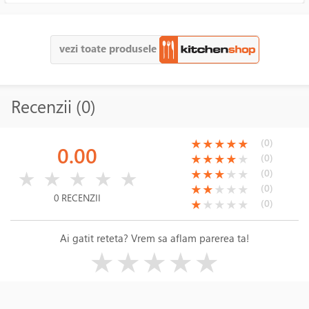
vezi toate produsele
Recenzii (0)
(*)
(*)
(*)
(*)
(*)
(0)
★
★
★
★
★
0.00
(*)
(*)
(*)
(*)
( )
(0)
★
★
★
★
★
( )
( )
( )
( )
( )
(*)
(*)
(*)
( )
( )
(0)
★
★
★
★
★
★
★
★
★
★
(*)
(*)
( )
( )
( )
(0)
★
★
★
★
★
0 RECENZII
(*)
( )
( )
( )
( )
(0)
★
★
★
★
★
Ai gatit reteta? Vrem sa aflam parerea ta!
( )
( )
( )
( )
( )
★
★
★
★
★