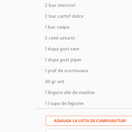
2 buc
morcovi
260 LEI
2 buc
cartof dulce
1 buc
ceapa
2 catei
usturoi
1 dupa gust
sare
1 dupa gust
piper
1 praf de
scortisoara
30 gr
unt
1 lingura
ulei de masline
1 l
supa de legume
ADAUGA LA LISTA DE CUMPARATURI