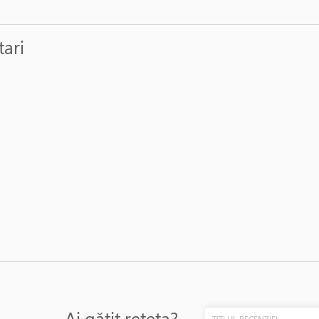
tari
Ai gătit rețeta?