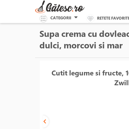
CATEGORII
RETETE FAVORIT
Supa crema cu dovleac 
dulci, morcovi si mar
Cutit legume si fructe, 
Zwil
Unable to load the image!