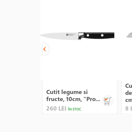
Cu
Cutit legume si
de
fructe, 10cm, "Pro...
cm
260 LEI
8 
ÎN STOC