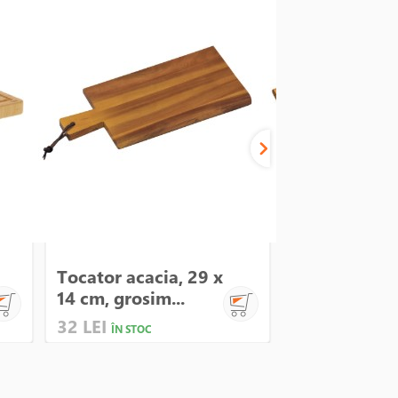
Tocator acacia, 29 x
Tocator bam
14 cm, grosim...
x 21 cm, gros
32 LEI
33 LEI
ÎN STOC
ÎN STOC