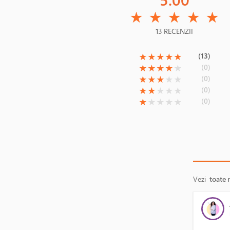
(*)
(*)
(*)
(*)
(*)
★
★
★
★
★
13 RECENZII
(*)
(*)
(*)
(*)
(*)
(13)
★
★
★
★
★
(*)
(*)
(*)
(*)
( )
(0)
★
★
★
★
★
(*)
(*)
(*)
( )
( )
(0)
★
★
★
★
★
(*)
(*)
( )
( )
( )
(0)
★
★
★
★
★
(*)
( )
( )
( )
( )
(0)
★
★
★
★
★
Vezi
toate 