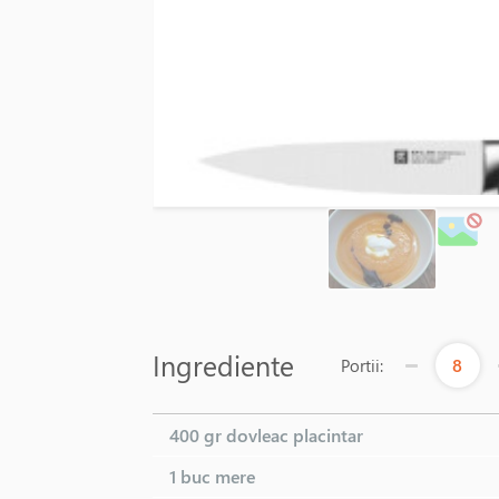
Ingrediente
8
Portii:
400 gr
dovleac placintar
1 buc
mere