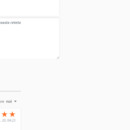
E
are
noi
(*)
(*)
★
★
★
. 20, 04:23