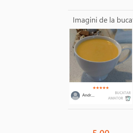
Imagini de la buca
(*)
(*)
(*)
(*)
(*)
★
★
★
★
★
BUCATAR
Andreea
AMATOR
5.00