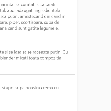
 intai sa curatati si sa taiati
ntul, apoi adaugati ingredientele
easca putin, amestecand din cand in
re, piper, scortisoara, supa de
 pana cand sunt gatite legumele.
te si se lasa sa se raceasca putin. Cu
i blender mixati toata compozitia
t si apoi supa noastra crema cu