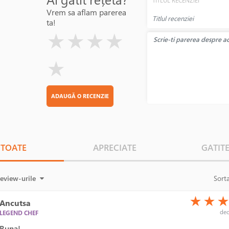
TITLUL RECENZIEI
Vrem sa aflam parerea
ta!
( )
( )
( )
( )
( )
★
★
★
★
★
ADAUGĂ O RECENZIE
TOATE
APRECIATE
GATIT
review-urile
Sort
(*)
(*)
(*)
★
★
Ancutsa
dec
LEGEND CHEF
Buna!