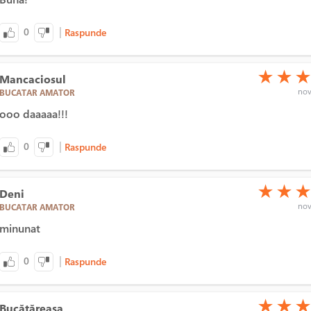
|
0
Raspunde
(*)
(*)
(*)
★
★
Mancaciosul
nov
BUCATAR AMATOR
ooo daaaaa!!!
|
0
Raspunde
(*)
(*)
(*)
★
★
Deni
nov
BUCATAR AMATOR
minunat
|
0
Raspunde
(*)
(*)
(*)
★
★
Bucătăreasa