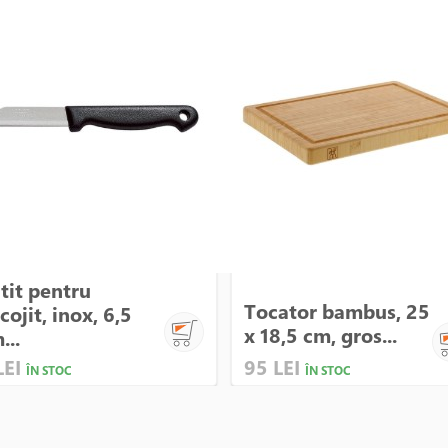
tit pentru
Tocator bambus, 25
cojit, inox, 6,5
x 18,5 cm, gros...
...
LEI
95 LEI
ÎN STOC
ÎN STOC