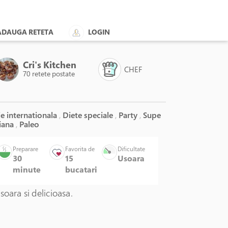
ADAUGA RETETA
LOGIN
Cri's Kitchen
CHEF
70 retete postate
e internationala
,
Diete speciale
,
Party
,
Supe
iana
,
Paleo
Preparare
Favorita de
Dificultate
30
15
Usoara
minute
bucatari
soara si delicioasa.