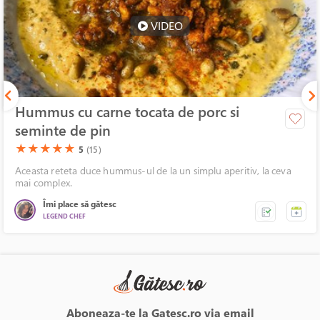
VIDEO
Hummus cu carne tocata de porc si
seminte de pin
(*)
(*)
(*)
(*)
(*)
★
★
★
★
★
5
(15)
Aceasta reteta duce hummus-ul de la un simplu aperitiv, la ceva
mai complex.
Îmi place să gătesc
LEGEND CHEF
Aboneaza-te la Gatesc.ro via email