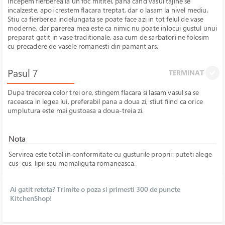
Incepem fierberea la un foc mititel, pana cand vasul tajine se
incalzeste, apoi crestem flacara treptat, dar o lasam la nivel mediu.
Stiu ca fierberea indelungata se poate face azi in tot felul de vase
moderne, dar parerea mea este ca nimic nu poate inlocui gustul unui
preparat gatit in vase traditionale, asa cum de sarbatori ne folosim
cu precadere de vasele romanesti din pamant ars.
Pasul 7
TERMINAT
Dupa trecerea celor trei ore, stingem flacara si lasam vasul sa se
raceasca in legea lui, preferabil pana a doua zi, stiut fiind ca orice
umplutura este mai gustoasa a doua-treia zi.
Nota
Servirea este total in conformitate cu gusturile proprii: puteti alege
cus-cus, lipii sau mamaliguta romaneasca.
Ai gatit reteta? Trimite o poza si primesti 300 de puncte
KitchenShop!