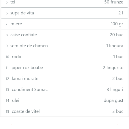
tei
50 frunze
5
supa de vita
2 l
6
miere
100 gr
7
caise confiate
20 buc
8
seminte de chimen
1 lingura
9
rodii
1 buc
10
piper roz boabe
2 lingurite
11
lamai murate
2 buc
12
condiment Sumac
3 linguri
13
ulei
dupa gust
14
coaste de vitel
3 buc
15