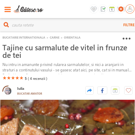
FILTRE
BUCATARIE INTERNATIONALA
>
CARNE
>
ORIENTALA
Tajine cu sarmalute de vitel in frunze
de tei
Nu intru in amanunte privind rularea sarmalutelor, si nici a aranjarii in
straturi a continutului vasului - se gasesc atat aici, pe site, cat si in manualul
Emile Henry. Ceea ce vreau eu aici este sa va arat ca in tajine se poate
(*)
(*)
(*)
(*)
(*)
★
★
★
★
★
5
( 4
recenzii )
face atat mancare romaneasca, ori putem imbina traditia gliei cu influente
ale locurilor de unde se trage vestitul vas.
Iulia
BUCATAR AMATOR