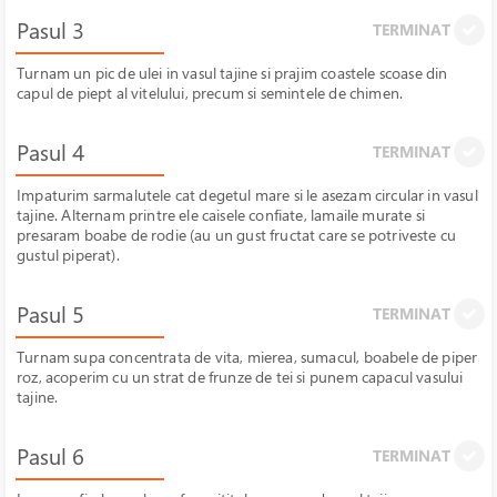
Pasul 3
TERMINAT
Turnam un pic de ulei in vasul tajine si prajim coastele scoase din
capul de piept al vitelului, precum si semintele de chimen.
Pasul 4
TERMINAT
Impaturim sarmalutele cat degetul mare si le asezam circular in vasul
tajine. Alternam printre ele caisele confiate, lamaile murate si
presaram boabe de rodie (au un gust fructat care se potriveste cu
gustul piperat).
Pasul 5
TERMINAT
Turnam supa concentrata de vita, mierea, sumacul, boabele de piper
roz, acoperim cu un strat de frunze de tei si punem capacul vasului
tajine.
Pasul 6
TERMINAT