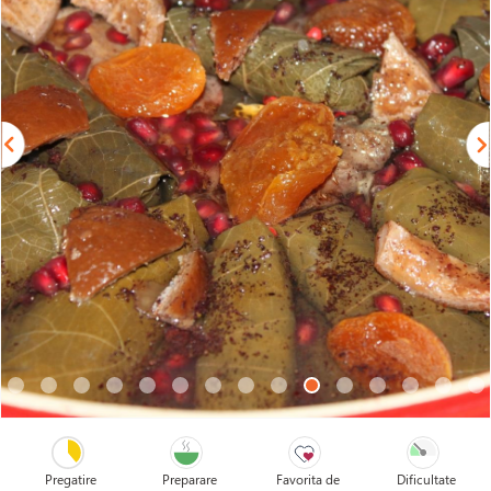
Pregatire
Preparare
Favorita de
Dificultate