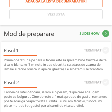
ADAUGA LA LISTA DE CUMPARATURI
VEZI LISTA
Mod de preparare
SLIDESHOW
Pasul 1
TERMINAT
Prima operatiune pe care o facem este sa spalam bine frunzele de tei
si sa le blansam (5 minute in apa clocotita cu adaos de zeama de
lamaie si racire brusca in apa cu gheata). Le scoatem si le zvantam.
Pasul 2
TERMINAT
Carnea de vitel o tocam, saram si piperam, dupa care adaugam
peste ea bulgurul. Cine doreste a fi mai aproape de gustul romanesc,
poate adauga ceapa tocata si calita. Eu nu am facut-o, fiindca imi
place mult de tot gustul pur al carnii de vita sau vitel.