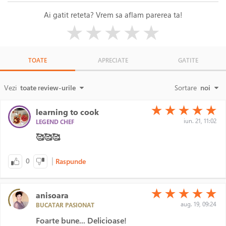
Ai gatit reteta? Vrem sa aflam parerea ta!
( )
( )
( )
( )
( )
★
★
★
★
★
TOATE
APRECIATE
GATITE
Vezi
toate review-urile
Sortare
noi
(*)
(*)
(*)
(*)
(*)
★
★
★
★
★
learning to cook
iun. 21, 11:02
LEGEND CHEF
🥰🥰🥰
|
0
Raspunde
(*)
(*)
(*)
(*)
(*)
★
★
★
★
★
anisoara
aug. 19, 09:24
BUCATAR PASIONAT
Foarte bune... Delicioase!