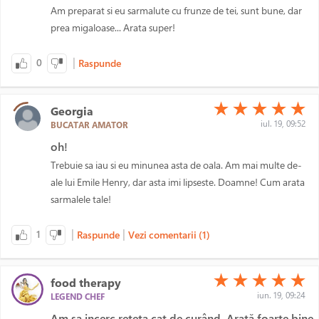
Am preparat si eu sarmalute cu frunze de tei, sunt bune, dar
prea migaloase... Arata super!
|
0
Raspunde
(*)
(*)
(*)
(*)
(*)
★
★
★
★
★
Georgia
iul. 19, 09:52
BUCATAR AMATOR
oh!
Trebuie sa iau si eu minunea asta de oala. Am mai multe de-
ale lui Emile Henry, dar asta imi lipseste. Doamne! Cum arata
sarmalele tale!
|
|
1
Raspunde
Vezi comentarii (1)
(*)
(*)
(*)
(*)
(*)
★
★
★
★
★
food therapy
iun. 19, 09:24
LEGEND CHEF
Am sa incerc rețeta cat de curând. Arată foarte bine,