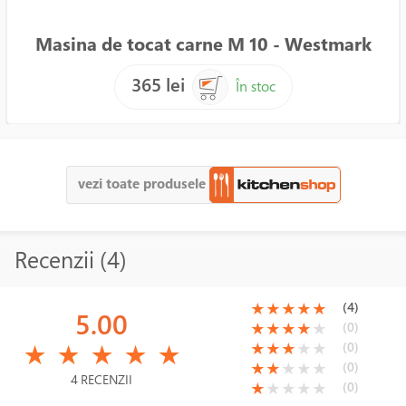
Masina de tocat carne M 10 - Westmark
365 lei
În stoc
vezi toate produsele
Recenzii (4)
(*)
(*)
(*)
(*)
(*)
(4)
★
★
★
★
★
5.00
(*)
(*)
(*)
(*)
( )
(0)
★
★
★
★
★
(*)
(*)
(*)
(*)
(*)
(*)
(*)
(*)
( )
( )
(0)
★
★
★
★
★
★
★
★
★
★
(*)
(*)
( )
( )
( )
(0)
★
★
★
★
★
4 RECENZII
(*)
( )
( )
( )
( )
(0)
★
★
★
★
★