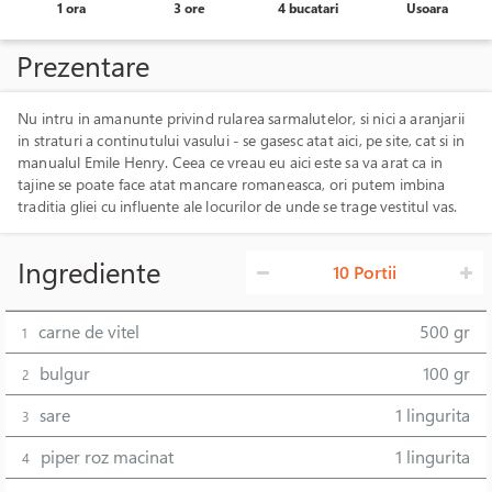
1 ora
3 ore
4 bucatari
Usoara
Prezentare
Nu intru in amanunte privind rularea sarmalutelor, si nici a aranjarii
in straturi a continutului vasului - se gasesc atat aici, pe site, cat si in
manualul Emile Henry. Ceea ce vreau eu aici este sa va arat ca in
tajine se poate face atat mancare romaneasca, ori putem imbina
traditia gliei cu influente ale locurilor de unde se trage vestitul vas.
Ingrediente
10 Portii
carne de vitel
500 gr
1
bulgur
100 gr
2
sare
1 lingurita
3
piper roz macinat
1 lingurita
4