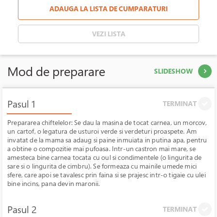
ADAUGA LA LISTA DE CUMPARATURI
VEZI LISTA
Mod de preparare
SLIDESHOW
Pasul 1
TERMINAT
Prepararea chiftelelor: Se dau la masina de tocat carnea, un morcov,
un cartof, o legatura de usturoi verde si verdeturi proaspete. Am
invatat de la mama sa adaug si paine inmuiata in putina apa, pentru
a obtine o compozitie mai pufoasa. Intr-un castron mai mare, se
amesteca bine carnea tocata cu oul si condimentele (o lingurita de
sare si o lingurita de cimbru). Se formeaza cu mainile umede mici
sfere, care apoi se tavalesc prin faina si se prajesc intr-o tigaie cu ulei
bine incins, pana devin maronii.
Pasul 2
TERMINAT