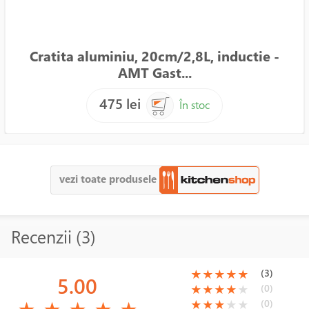
Cratita aluminiu, 20cm/2,8L, inductie -
AMT Gast...
475 lei
În stoc
vezi toate produsele
Recenzii (3)
(*)
(*)
(*)
(*)
(*)
(3)
★
★
★
★
★
5.00
(*)
(*)
(*)
(*)
( )
(0)
★
★
★
★
★
(*)
(*)
(*)
(*)
(*)
(*)
(*)
(*)
( )
( )
(0)
★
★
★
★
★