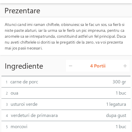
Prezentare
Atunci cand imi raman chiftele, obisnuiesc sa le fac un sos, sa fierb si
niste paste alaturi, iar la urma sa le fierb un pic impreuna, pentru ca
aromele sa se intrepatrunda, constituind astfel un fel principal. Daca
nu aveti chiftelele si doriti sa le pregatiti de la zero, va voi prezenta
mai jos pasii necesari.
Ingrediente
4 Portii
carne de porc
300 gr
1
oua
1 buc
2
usturoi verde
1 legatura
3
verdeturi de primavara
dupa gust
4
morcovi
1 buc
5