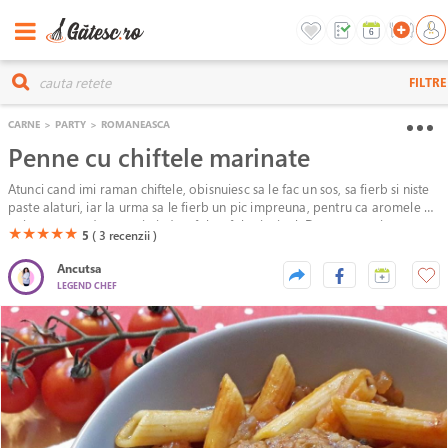
FILTRE
CARNE
>
PARTY
>
ROMANEASCA
Penne cu chiftele marinate
Atunci cand imi raman chiftele, obisnuiesc sa le fac un sos, sa fierb si niste
paste alaturi, iar la urma sa le fierb un pic impreuna, pentru ca aromele sa
se intrepatrunda, constituind astfel un fel principal. Daca nu aveti
(*)
(*)
(*)
(*)
(*)
★
★
★
★
★
5
( 3
recenzii )
chiftelele si doriti sa le pregatiti de la zero, va voi prezenta mai jos pasii
necesari.
Ancutsa
LEGEND CHEF