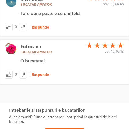
nov. 19, 04:46
BUCATAR AMATOR
Tare bune pastele cu chiftele!
|
0
Raspunde
(*)
(*)
(*)
(*)
(*)
★
★
★
★
★
Eufrosina
oct. 19, 02:13
BUCATAR AMATOR
O bunatate!
|
0
Raspunde
Intrebarile si raspunsurile bucatarilor
Ai nelamuriri? Pune o intrebare si poti primi raspunsuri de la alti
bucatari.