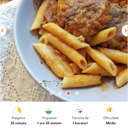
Pregatire
Preparare
Favorita de
Dificultate
30 minute
1 ora 30 minute
1 bucatari
Medie