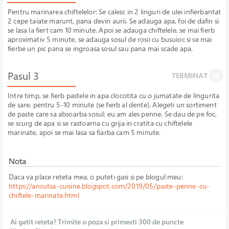
Pentru marinarea chiftelelor: Se calesc in 2 linguri de ulei infierbantat
2 cepe taiate marunt, pana devin aurii. Se adauga apa, foi de dafin si
se lasa la fiert cam 10 minute. Apoi se adauga chiftelele, se mai fierb
aproximativ 5 minute, se adauga sosul de rosii cu busuioc si se mai
fierbe un pic pana se ingroasa sosul sau pana mai scade apa.
Pasul 3
TERMINAT
Intre timp, se fierb pastele in apa clocotita cu o jumatate de lingurita
de sare, pentru 5-10 minute (se fierb al dente). Alegeti un sortiment
de paste care sa absoarba sosul; eu am ales penne. Se dau de pe foc,
se scurg de apa si se rastoarna cu grija in cratita cu chiftelele
marinate, apoi se mai lasa sa fiarba cam 5 minute.
Nota
Daca va place reteta mea, o puteti gasi si pe blogul meu:
https://ancutsa-cuisine.blogspot.com/2019/05/paste-penne-cu-
chiftele-marinate.html
Ai gatit reteta? Trimite o poza si primesti 300 de puncte