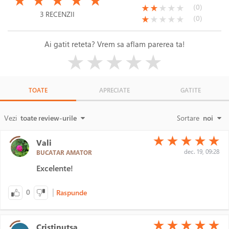
★
★
★
★
★
(*)
(*)
( )
( )
( )
(0)
★
★
★
★
★
3 RECENZII
(*)
( )
( )
( )
( )
(0)
★
★
★
★
★
Ai gatit reteta? Vrem sa aflam parerea ta!
( )
( )
( )
( )
( )
★
★
★
★
★
TOATE
APRECIATE
GATITE
Vezi
toate review-urile
Sortare
noi
(*)
(*)
(*)
(*)
(*)
★
★
★
★
★
Vali
dec. 19, 09:28
BUCATAR AMATOR
Excelente!
|
0
Raspunde
(*)
(*)
(*)
(*)
(*)
★
★
★
★
★
Cristinutsa