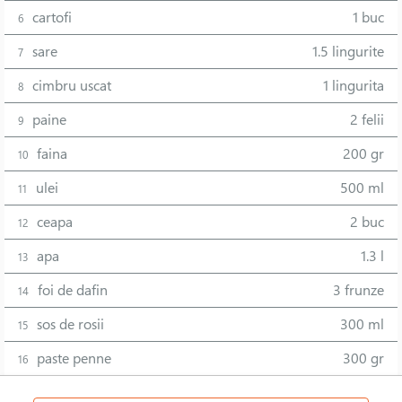
cartofi
1 buc
6
sare
1.5 lingurite
7
cimbru uscat
1 lingurita
8
paine
2 felii
9
faina
200 gr
10
ulei
500 ml
11
ceapa
2 buc
12
apa
1.3 l
13
foi de dafin
3 frunze
14
sos de rosii
300 ml
15
paste penne
300 gr
16