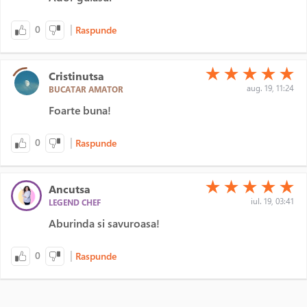
|
0
Raspunde
(*)
(*)
(*)
(*)
(*)
★
★
★
★
★
Cristinutsa
aug. 19, 11:24
BUCATAR AMATOR
Foarte buna!
|
0
Raspunde
(*)
(*)
(*)
(*)
(*)
★
★
★
★
★
Ancutsa
iul. 19, 03:41
LEGEND CHEF
Aburinda si savuroasa!
|
0
Raspunde