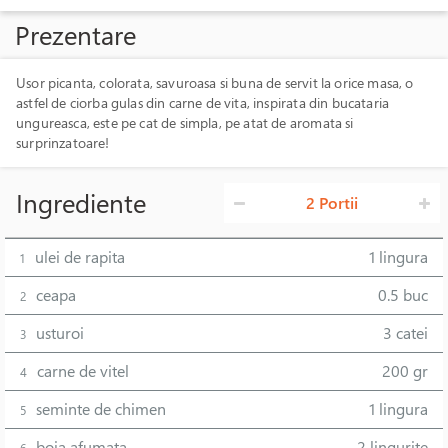
Prezentare
Usor picanta, colorata, savuroasa si buna de servit la orice masa, o
astfel de ciorba gulas din carne de vita, inspirata din bucataria
ungureasca, este pe cat de simpla, pe atat de aromata si
surprinzatoare!
Ingrediente
2 Portii
ulei de rapita
1 lingura
1
ceapa
0.5 buc
2
usturoi
3 catei
3
carne de vitel
200 gr
4
seminte de chimen
1 lingura
5
boia afumata
2 lingurite