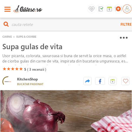
FILTRE
CARNE
>
SUPE & CIORBE
Supa gulas de vita
Usor picanta, colorata, savuroasa si buna de servit la orice masa, o astfel
de ciorba gulas din carne de vita, inspirata din bucataria ungureasca, este
pe cat de simpla, pe atat de aromata si surprinzatoare!
(*)
(*)
(*)
(*)
(*)
★
★
★
★
★
5
( 3
recenzii )
KitchenShop
BUCATAR PASIONAT