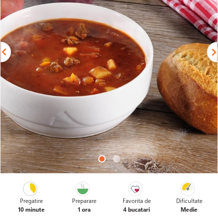
Pregatire
Preparare
Favorita de
Dificultate
10 minute
1 ora
4 bucatari
Medie