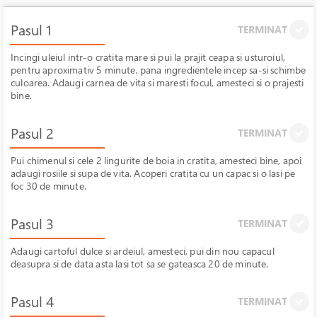
Pasul 1
TERMINAT
Incingi uleiul intr-o cratita mare si pui la prajit ceapa si usturoiul,
pentru aproximativ 5 minute, pana ingredientele incep sa-si schimbe
culoarea. Adaugi carnea de vita si maresti focul, amesteci si o prajesti
bine.
Pasul 2
TERMINAT
Pui chimenul si cele 2 lingurite de boia in cratita, amesteci bine, apoi
adaugi rosiile si supa de vita. Acoperi cratita cu un capac si o lasi pe
foc 30 de minute.
Pasul 3
TERMINAT
Adaugi cartoful dulce si ardeiul, amesteci, pui din nou capacul
deasupra si de data asta lasi tot sa se gateasca 20 de minute.
Pasul 4
TERMINAT