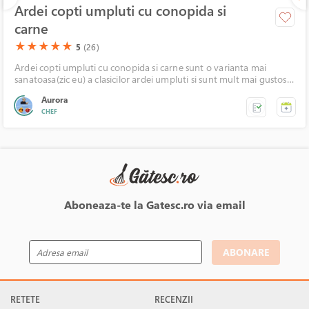
Ardei copti umpluti cu conopida si
carne
(*)
(*)
(*)
(*)
(*)
★
★
★
★
★
5
(26)
Ardei copti umpluti cu conopida si carne sunt o varianta mai
sanatoasa(zic eu) a clasicilor ardei umpluti si sunt mult mai gustosi.
Ardeiul copt ii da o aroma aparte.
Aurora
CHEF
Aboneaza-te la Gatesc.ro via email
ABONARE
RETETE
RECENZII