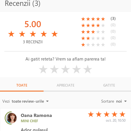
Recenzii (3)
(*)
(*)
(*)
(*)
(*)
(3)
★
★
★
★
★
5.00
(*)
(*)
(*)
(*)
( )
(0)
★
★
★
★
★
(*)
(*)
(*)
(*)
(*)
(*)
(*)
(*)
( )
( )
(0)
★
★
★
★
★
★
★
★
★
★
(*)
(*)
( )
( )
( )
(0)
★
★
★
★
★
3 RECENZII
(*)
( )
( )
( )
( )
(0)
★
★
★
★
★
Ai gatit reteta? Vrem sa aflam parerea ta!
( )
( )
( )
( )
( )
★
★
★
★
★
TOATE
APRECIATE
GATITE
Vezi
toate review-urile
Sortare
noi
(*)
(*)
(*)
(*)
(*)
★
★
★
★
★
Oana Ramona
oct. 20, 10:50
MINI CHEF
Ador gulasul