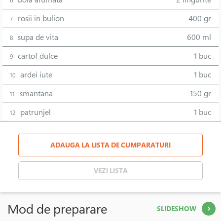
6
rosii in bulion
400 gr
7
supa de vita
600 ml
8
cartof dulce
1 buc
9
ardei iute
1 buc
10
smantana
150 gr
11
patrunjel
1 buc
12
ADAUGA LA LISTA DE CUMPARATURI
VEZI LISTA
Mod de preparare
SLIDESHOW