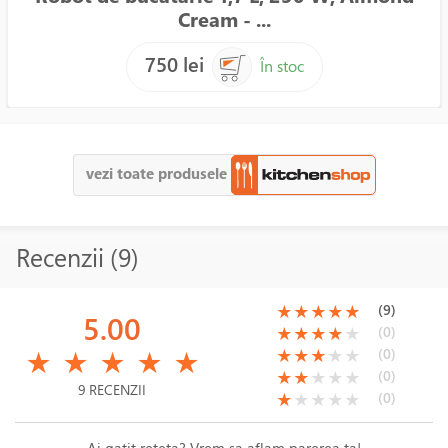
Cream - ...
750 lei
În stoc
vezi toate produsele
Recenzii (9)
(*)
(*)
(*)
(*)
(*)
(9)
★
★
★
★
★
5.00
(*)
(*)
(*)
(*)
( )
(0)
★
★
★
★
★
(*)
(*)
(*)
(*)
(*)
(*)
(*)
(*)
( )
( )
(0)
★
★
★
★
★
★
★
★
★
★
(*)
(*)
( )
( )
( )
(0)
★
★
★
★
★
9 RECENZII
(*)
( )
( )
( )
( )
(0)
★
★
★
★
★