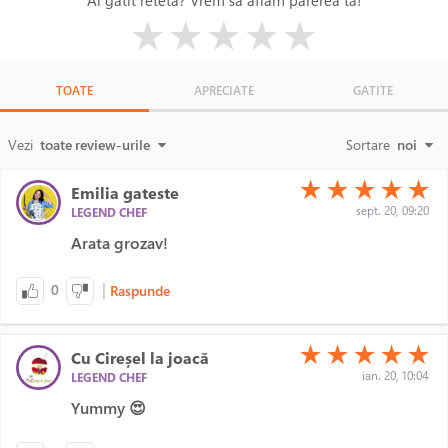
Ai gatit reteta? Vrem sa aflam parerea ta!
( )
( )
( )
( )
( )
★
★
★
★
★
TOATE
APRECIATE
GATITE
Vezi
toate review-urile
Sortare
noi
(*)
(*)
(*)
(*)
(*)
★
★
★
★
★
Emilia gateste
sept. 20, 09:20
LEGEND CHEF
Arata grozav!
|
0
Raspunde
(*)
(*)
(*)
(*)
(*)
★
★
★
★
★
Cu Cireșel la joacă
ian. 20, 10:04
LEGEND CHEF
Yummy 😍