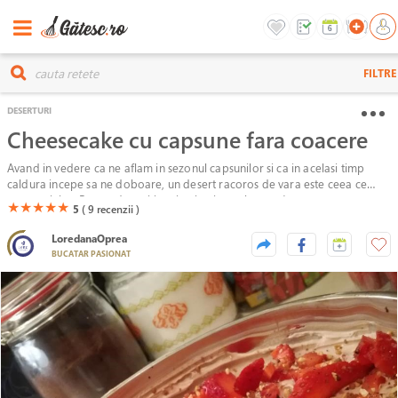
FILTRE
DESERTURI
Cheesecake cu capsune fara coacere
Avand in vedere ca ne aflam in sezonul capsunilor si ca in acelasi timp
caldura incepe sa ne doboare, un desert racoros de vara este ceea ce
cauta oricine. Reteta de mai jos vine in ajutorul nostru!
(*)
(*)
(*)
(*)
(*)
★
★
★
★
★
5
( 9
recenzii )
LoredanaOprea
BUCATAR PASIONAT