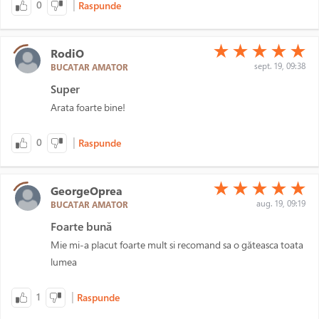
|
0
Raspunde
(*)
(*)
(*)
(*)
(*)
★
★
★
★
★
RodiO
sept. 19, 09:38
BUCATAR AMATOR
Super
Arata foarte bine!
|
0
Raspunde
(*)
(*)
(*)
(*)
(*)
★
★
★
★
★
GeorgeOprea
aug. 19, 09:19
BUCATAR AMATOR
Foarte bună
Mie mi-a placut foarte mult si recomand sa o găteasca toata
lumea
|
1
Raspunde