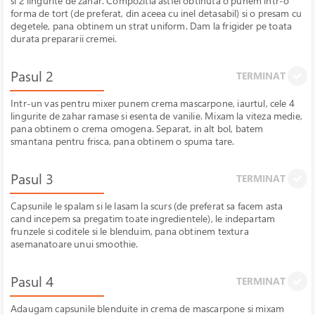
si 2 lingurite de zahar. Compozitia astfel obtinuta o punem intr-o
forma de tort (de preferat, din aceea cu inel detasabil) si o presam cu
degetele, pana obtinem un strat uniform. Dam la frigider pe toata
durata prepararii cremei.
Pasul 2
TERMINAT
Intr-un vas pentru mixer punem crema mascarpone, iaurtul, cele 4
lingurite de zahar ramase si esenta de vanilie. Mixam la viteza medie,
pana obtinem o crema omogena. Separat, in alt bol, batem
smantana pentru frisca, pana obtinem o spuma tare.
Pasul 3
TERMINAT
Capsunile le spalam si le lasam la scurs (de preferat sa facem asta
cand incepem sa pregatim toate ingredientele), le indepartam
frunzele si coditele si le blenduim, pana obtinem textura
asemanatoare unui smoothie.
Pasul 4
TERMINAT
Adaugam capsunile blenduite in crema de mascarpone si mixam