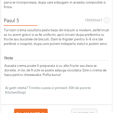
pana se incorporeaza, dupa care adaugam in aceasta compozitie si
frisca.
Pasul 5
TERMINAT
Turnam crema rezultata peste baza din biscuiti si nivelam, astfel incat
sa nu avem goluri si sa fie uniform, apoi ornam dupa preferinta cu
fructe sau bucatele de biscuiti. Dam la frigider pentru 6-8 ore (de
preferat o noapte), dupa care putem indeparta inelul si putem servi.
Nota
Aceasta crema poate fi preparata si cu alte fructe sau daca se
doreste, in loc de fructe se poate adauga ciocolata. Este o crema de
baza pentru cheesecake. Pofta buna!
Ai gatit reteta? Trimite o poza si primesti 300 de puncte
KitchenShop!