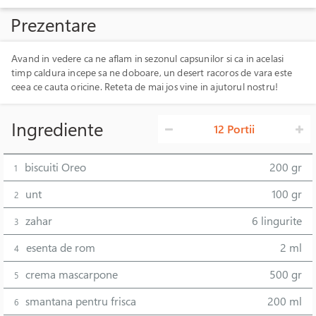
Prezentare
Avand in vedere ca ne aflam in sezonul capsunilor si ca in acelasi
timp caldura incepe sa ne doboare, un desert racoros de vara este
ceea ce cauta oricine. Reteta de mai jos vine in ajutorul nostru!
Ingrediente
12 Portii
biscuiti Oreo
200 gr
1
unt
100 gr
2
zahar
6 lingurite
3
esenta de rom
2 ml
4
crema mascarpone
500 gr
5
smantana pentru frisca
200 ml
6