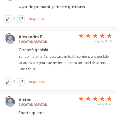
Ușor de preparat și foarte gustoasă
|
0
Raspunde
(*)
(*)
(*)
(*)
(*)
★
★
★
★
★
Alexandra P.
aug. 19, 03:02
BUCATAR AMATOR
O rețetă genială
Sunt o mare fană cheesecake in toate combinațiile posibile,
iar aceasta rețeta este perfecta pentru un astfel de sezon.
Felicitări! :)
|
0
Raspunde
(*)
(*)
(*)
(*)
(*)
★
★
★
★
★
Victor
mai 19, 09:28
BUCATAR AMATOR
Foarte gustos