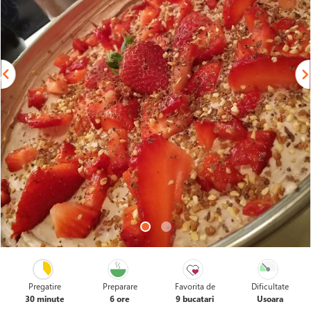
Pregatire
Preparare
Favorita de
Dificultate
30 minute
6 ore
9 bucatari
Usoara