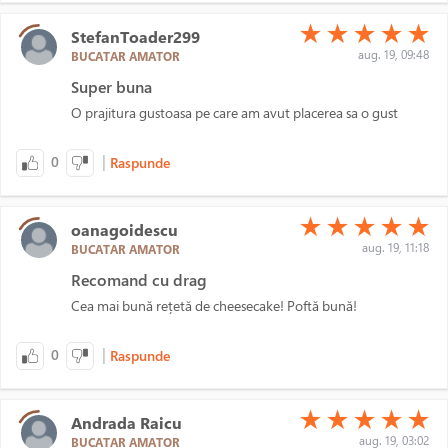
(*)
(*)
(*)
(*)
(*)
★
★
★
★
★
StefanToader299
aug. 19, 09:48
BUCATAR AMATOR
Super buna
O prajitura gustoasa pe care am avut placerea sa o gust
|
0
Raspunde
(*)
(*)
(*)
(*)
(*)
★
★
★
★
★
oanagoidescu
aug. 19, 11:18
BUCATAR AMATOR
Recomand cu drag
Cea mai bună rețetă de cheesecake! Poftă bună!
|
0
Raspunde
(*)
(*)
(*)
(*)
(*)
★
★
★
★
★
Andrada Raicu
aug. 19, 03:02
BUCATAR AMATOR