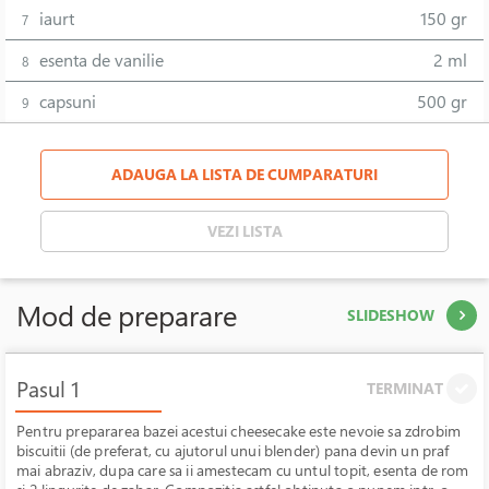
iaurt
150 gr
7
esenta de vanilie
2 ml
8
capsuni
500 gr
9
ADAUGA LA LISTA DE CUMPARATURI
VEZI LISTA
Mod de preparare
SLIDESHOW
Pasul 1
TERMINAT
Pentru prepararea bazei acestui cheesecake este nevoie sa zdrobim
biscuitii (de preferat, cu ajutorul unui blender) pana devin un praf
mai abraziv, dupa care sa ii amestecam cu untul topit, esenta de rom