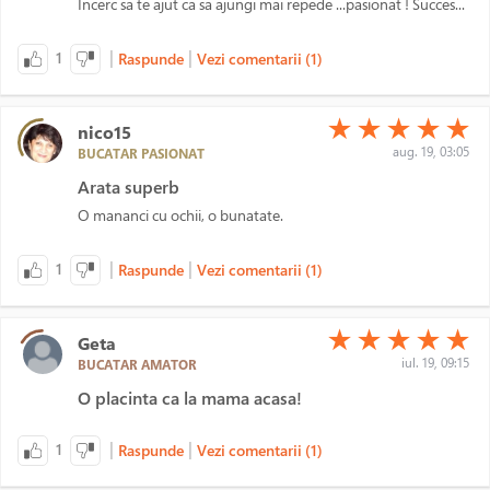
Incerc sa te ajut ca sa ajungi mai repede ...pasionat ! Succes...
|
|
1
Raspunde
Vezi comentarii (1)
(*)
(*)
(*)
(*)
(*)
★
★
★
★
★
nico15
aug. 19, 03:05
BUCATAR PASIONAT
Arata superb
O mananci cu ochii, o bunatate.
|
|
1
Raspunde
Vezi comentarii (1)
(*)
(*)
(*)
(*)
(*)
★
★
★
★
★
Geta
iul. 19, 09:15
BUCATAR AMATOR
O placinta ca la mama acasa!
|
|
1
Raspunde
Vezi comentarii (1)