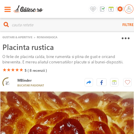
FILTRE
GUSTARI & APERITIVE
>
ROMANEASCA
Placinta rustica
O felie de placinta calda, bine rumenita si plina de gust e oricand
binevenita. E mereu aliatul conversatiilor placute si al bunei-dispozitii.
(*)
(*)
(*)
(*)
(*)
★
★
★
★
★
5
( 8
recenzii )
MBinder
BUCATAR PASIONAT