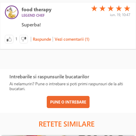
(*)
(*)
(*)
(*)
(*)
★
★
★
★
★
food therapy
iun. 19, 10:47
LEGEND CHEF
Superba!
|
|
1
Raspunde
Vezi comentarii (1)
Intrebarile si raspunsurile bucatarilor
Ai nelamuriri? Pune o intrebare si poti primi raspunsuri de la alti
bucatari.
PUNE O INTREBARE
RETETE SIMILARE