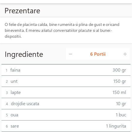
Prezentare
O felie de placinta calda, bine rumenita si plina de gust e oricand
binevenita. E mereu aliatul conversatiilor placute si al bunei-
dispozitii.
Ingrediente
6 Portii
faina
300 gr
1
unt
150 gr
2
lapte
150 ml
3
drojdie uscata
10 gr
4
oua
1 buc
5
sare
1 lingurita
6