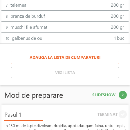
telemea
200 gr
7
branza de burduf
200 gr
8
muschi file afumat
200 gr
9
galbenus de ou
1 buc
10
ADAUGA LA LISTA DE CUMPARATURI
VEZI LISTA
Mod de preparare
SLIDESHOW
Pasul 1
TERMINAT
In 150 ml de lapte dizolvam drojdia, apoi adaugam faina, untul topit,