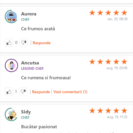
(*)
(*)
(*)
(*)
(*)
★
★
★
★
★
Aurora
ian. 20, 08:38
CHEF
Ce frumos arată
|
0
Raspunde
(*)
(*)
(*)
(*)
(*)
★
★
★
★
★
Ancutsa
aug. 19, 03:06
LEGEND CHEF
Ce rumena si frumoasa!
|
|
1
Raspunde
Vezi comentarii (1)
(*)
(*)
(*)
(*)
(*)
★
★
★
★
★
Sidy
aug. 19, 11:32
CHEF
Bucătar pasionat