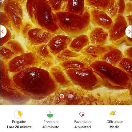
Pregatire
Preparare
Favorita de
Dificultate
1 ora 20 minute
40 minute
4 bucatari
Medie