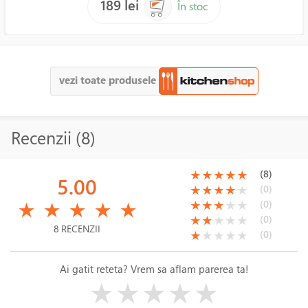
189 lei
În stoc
vezi toate produsele
Recenzii (8)
(*)
(*)
(*)
(*)
(*)
(8)
★
★
★
★
★
5.00
(*)
(*)
(*)
(*)
( )
(0)
★
★
★
★
★
(*)
(*)
(*)
(*)
(*)
(*)
(*)
(*)
( )
( )
(0)
★
★
★
★
★
★
★
★
★
★
(*)
(*)
( )
( )
( )
(0)
★
★
★
★
★
8 RECENZII
(*)
( )
( )
( )
( )
(0)
★
★
★
★
★
Ai gatit reteta? Vrem sa aflam parerea ta!
( )
( )
( )
( )
( )
★
★
★
★
★