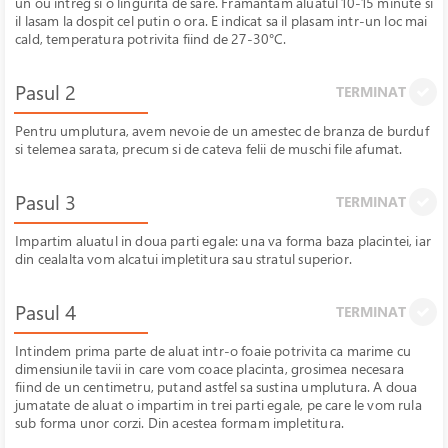
un ou intreg si o lingurita de sare. Framantam aluatul 10-15 minute si
il lasam la dospit cel putin o ora. E indicat sa il plasam intr-un loc mai
cald, temperatura potrivita fiind de 27-30°C.
Pasul 2
TERMINAT
Pentru umplutura, avem nevoie de un amestec de branza de burduf
si telemea sarata, precum si de cateva felii de muschi file afumat.
Pasul 3
TERMINAT
Impartim aluatul in doua parti egale: una va forma baza placintei, iar
din cealalta vom alcatui impletitura sau stratul superior.
Pasul 4
TERMINAT
Intindem prima parte de aluat intr-o foaie potrivita ca marime cu
dimensiunile tavii in care vom coace placinta, grosimea necesara
fiind de un centimetru, putand astfel sa sustina umplutura. A doua
jumatate de aluat o impartim in trei parti egale, pe care le vom rula
sub forma unor corzi. Din acestea formam impletitura.