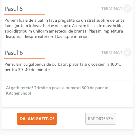
Pasul 5
TERMINAT
Punem foaia de aluat in tava pregatita cu un strat subtire de unt si
faina (putem folosi si hartie de copt). Asezam feliile de muschi file,
apoi distribuim uniform amestecul de branza. Plasam impletitura
deasupra, dinspre exteriorul tavii spre interior.
Pasul 6
TERMINAT
Pensulam cu galbenus de ou batut placinta si o coacem la 180°C
pentru 30-40 de minute.
Ai gatit reteta? Trimite o poza si primesti 300 de puncte
KitchenShop!
DA, AM GATIT-O!
RAPORTEAZA