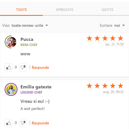
TOATE
APRECIATE
GATITE
Vezi
toate review-urile
Sortare
noi
(*)
(*)
(*)
(*)
(*)
★
★
★
★
★
Pucca
ian. 21, 11:50
MINI CHEF
wow
|
0
Raspunde
(*)
(*)
(*)
(*)
(*)
★
★
★
★
★
Emilia gateste
aug. 20, 09:32
LEGEND CHEF
Vreau si eu! :-)
A iesit perfect!
|
0
Raspunde