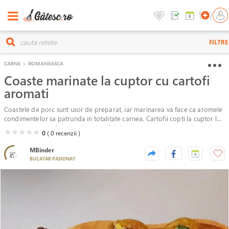
FILTRE
CARNE
>
ROMANEASCA
Coaste marinate la cuptor cu cartofi
aromati
Coastele de porc sunt usor de preparat, iar marinarea va face ca aromele
condimentelor sa patrunda in totalitate carnea. Cartofii copti la cuptor le
completeaza perfect, rezultand un fel de mancare cu adevarat intregit.
( )
( )
( )
( )
( )
★
★
★
★
★
0
( 0
recenzii )
MBinder
BUCATAR PASIONAT