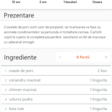
12 ore
2 ore
1 bucatari
Usoara
Prezentare
Coastele de porc sunt usor de preparat, iar marinarea va face ca
aromele condimentelor sa patrunda in totalitate carnea. Cartofii
copti la cuptor le completeaza perfect, rezultand un fel de mancare
cu adevarat intregit.
Ingrediente
8 Portii
coaste de porc
2 buc
1
coriandru macinat
1 lingurita
2
chimen macinat
1 lingurita
3
usturoi pudra
1 lingurita
4
boia iute
1 lingurita
5