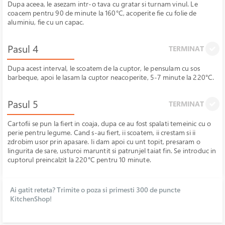
Dupa aceea, le asezam intr-o tava cu gratar si turnam vinul. Le
coacem pentru 90 de minute la 160°C, acoperite fie cu folie de
aluminiu, fie cu un capac.
Pasul 4
TERMINAT
Dupa acest interval, le scoatem de la cuptor, le pensulam cu sos
barbeque, apoi le lasam la cuptor neacoperite, 5-7 minute la 220°C.
Pasul 5
TERMINAT
Cartofii se pun la fiert in coaja, dupa ce au fost spalati temeinic cu o
perie pentru legume. Cand s-au fiert, ii scoatem, ii crestam si ii
zdrobim usor prin apasare. Ii dam apoi cu unt topit, presaram o
lingurita de sare, usturoi maruntit si patrunjel taiat fin. Se introduc in
cuptorul preincalzit la 220°C pentru 10 minute.
Ai gatit reteta? Trimite o poza si primesti 300 de puncte
KitchenShop!