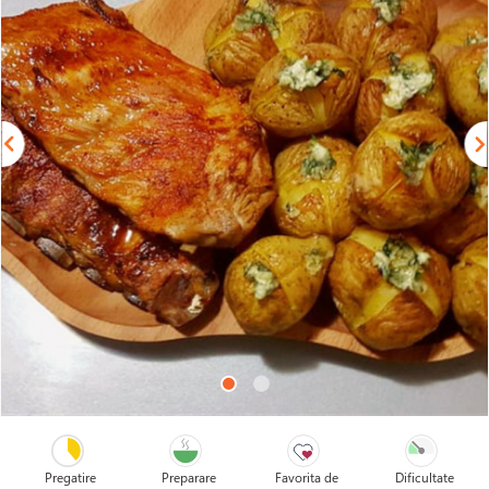
Pregatire
Preparare
Favorita de
Dificultate