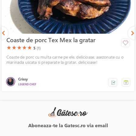
Coaste de porc Tex Mex la gratar
(*)
(*)
(*)
(*)
(*)
★
★
★
★
★
5
(1)
Coaste de porc cu multa carne pe ele, delicioase, asezonate cu o
marinada uscata si preparate la gratar, delicioase!
Crissy
LEGEND CHEF
Aboneaza-te la Gatesc.ro via email