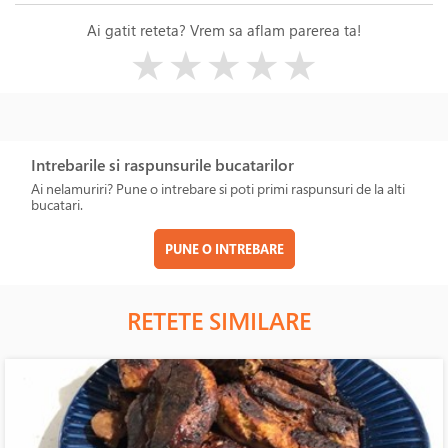
Ai gatit reteta? Vrem sa aflam parerea ta!
( )
( )
( )
( )
( )
★
★
★
★
★
Intrebarile si raspunsurile bucatarilor
Ai nelamuriri? Pune o intrebare si poti primi raspunsuri de la alti
bucatari.
PUNE O INTREBARE
RETETE SIMILARE