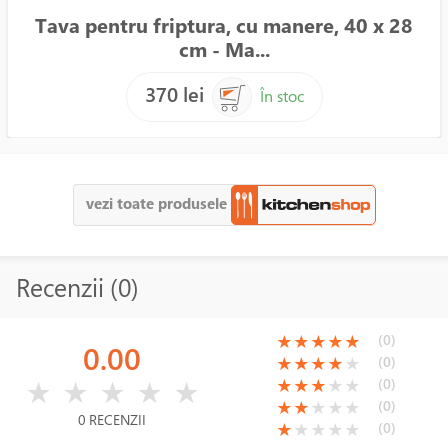
Tava pentru friptura, cu manere, 40 x 28
cm - Ma...
370 lei
În stoc
vezi toate produsele
Recenzii (0)
(*)
(*)
(*)
(*)
(*)
(0)
★
★
★
★
★
0.00
(*)
(*)
(*)
(*)
( )
(0)
★
★
★
★
★
( )
( )
( )
( )
( )
(*)
(*)
(*)
( )
( )
(0)
★
★
★
★
★
★
★
★
★
★
(*)
(*)
( )
( )
( )
(0)
★
★
★
★
★
0 RECENZII
(*)
( )
( )
( )
( )
(0)
★
★
★
★
★