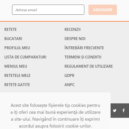
ABONARE
RETETE
RECENZII
BUCATARI
DESPRE NOI
PROFILUL MEU
ÎNTREBĂRI FRECVENTE
LISTA DE CUMPARATURI
TERMENI ȘI CONDITII
MENIUL MEU
REGULAMENT DE UTILIZARE
RETETELE MELE
GDPR
RETETE GATITE
ANPC
RETETE FAVORITE
CONTACT
Acest site foloseşte fişierele tip cookies pentru
©Gatesc.ro 2026
a iţi oferi cea mai bună experienţă de utilizare
a site-ului. Navigând în continuare îţi exprimi
acordul asupra folosirii cookie-urilor.