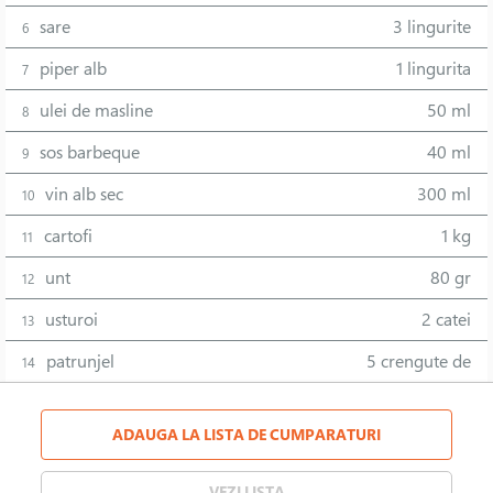
sare
3 lingurite
6
piper alb
1 lingurita
7
ulei de masline
50 ml
8
sos barbeque
40 ml
9
vin alb sec
300 ml
10
cartofi
1 kg
11
unt
80 gr
12
usturoi
2 catei
13
patrunjel
5 crengute de
14
ADAUGA LA LISTA DE CUMPARATURI
VEZI LISTA