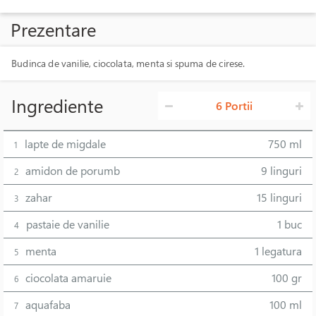
Prezentare
Budinca de vanilie, ciocolata, menta si spuma de cirese.
Ingrediente
6 Portii
lapte de migdale
750 ml
1
amidon de porumb
9 linguri
2
zahar
15 linguri
3
pastaie de vanilie
1 buc
4
menta
1 legatura
5
ciocolata amaruie
100 gr
6
aquafaba
100 ml
7