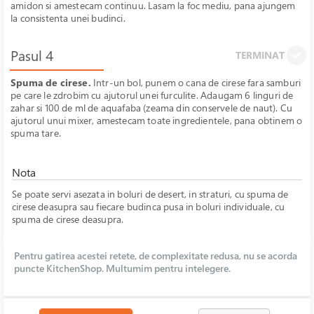
amidon si amestecam continuu. Lasam la foc mediu, pana ajungem
la consistenta unei budinci.
Pasul 4
TERMINAT
Spuma de cirese.
Intr-un bol, punem o cana de cirese fara samburi
pe care le zdrobim cu ajutorul unei furculite. Adaugam 6 linguri de
zahar si 100 de ml de aquafaba (zeama din conservele de naut). Cu
ajutorul unui mixer, amestecam toate ingredientele, pana obtinem o
spuma tare.
Nota
Se poate servi asezata in boluri de desert, in straturi, cu spuma de
cirese deasupra sau fiecare budinca pusa in boluri individuale, cu
spuma de cirese deasupra.
Pentru gatirea acestei retete, de complexitate redusa, nu se acorda
puncte KitchenShop. Multumim pentru intelegere.