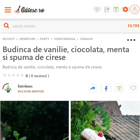
FILTRE
DE POST
>
DESERTURI
>
PARTY
>
VEGETARIANA
>
VEGANA
Budinca de vanilie, ciocolata, menta
si spuma de cirese
Budinca de vanilie, ciocolata, menta si spuma de cirese.
( )
( )
( )
( )
( )
★
★
★
★
★
0
( 0
recenzii )
Eatnbass
BUCATAR AMATOR