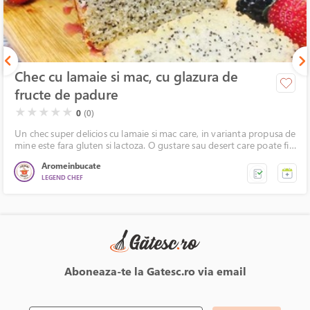
Chec cu lamaie si mac, cu glazura de
fructe de padure
( )
( )
( )
( )
( )
★
★
★
★
★
0
(0)
Un chec super delicios cu lamaie si mac care, in varianta propusa de
mine este fara gluten si lactoza. O gustare sau desert care poate fi
savurat in orice moment al zilei!
Aromeinbucate
LEGEND CHEF
Aboneaza-te la Gatesc.ro via email