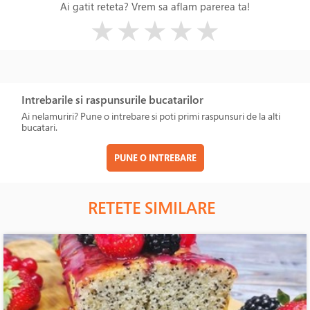
Ai gatit reteta? Vrem sa aflam parerea ta!
( )
( )
( )
( )
( )
★
★
★
★
★
Intrebarile si raspunsurile bucatarilor
Ai nelamuriri? Pune o intrebare si poti primi raspunsuri de la alti
bucatari.
PUNE O INTREBARE
RETETE SIMILARE