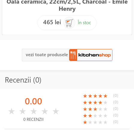
Oala ceramica, 22cm/2,5L, Charcoal - Emile
Henry
465 lei
În stoc
vezi toate produsele
Recenzii (0)
(*)
(*)
(*)
(*)
(*)
(0)
★
★
★
★
★
0.00
(*)
(*)
(*)
(*)
( )
(0)
★
★
★
★
★
( )
( )
( )
( )
( )
(*)
(*)
(*)
( )
( )
(0)
★
★
★
★
★
★
★
★
★
★
(*)
(*)
( )
( )
( )
(0)
★
★
★
★
★
0 RECENZII
(*)
( )
( )
( )
( )
(0)
★
★
★
★
★