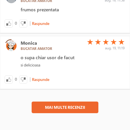
aug. 19, 11:58
BUCATAR AMATOR
frumos prezentata
|
0
Raspunde
(*)
(*)
(*)
(*)
(*)
★
★
★
★
★
Monica
aug. 19, 11:19
BUCATAR AMATOR
o supa chiar usor de facut
si delicioasa
|
0
Raspunde
MAI MULTE RECENZII