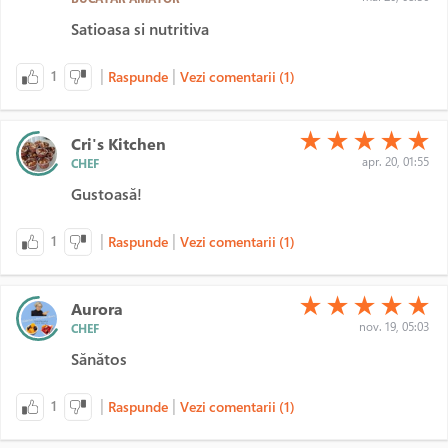
Satioasa si nutritiva
|
|
1
Raspunde
Vezi comentarii (1)
(*)
(*)
(*)
(*)
(*)
★
★
★
★
★
Cri's Kitchen
apr. 20, 01:55
CHEF
Gustoasă!
|
|
1
Raspunde
Vezi comentarii (1)
(*)
(*)
(*)
(*)
(*)
★
★
★
★
★
Aurora
nov. 19, 05:03
CHEF
Sănătos
|
|
1
Raspunde
Vezi comentarii (1)