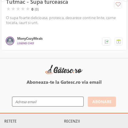
Tutmac - Supa turceasca
( )
( )
( )
( )
( )
★
★
★
★
★
0
(0)
O supa foarte delicioasa, proteica, deoarece contine linte, carne
tocata, iaurt si unt.
MonyCozyMeals
LEGEND CHEF
Aboneaza-te la Gatesc.ro via email
ABONARE
RETETE
RECENZII