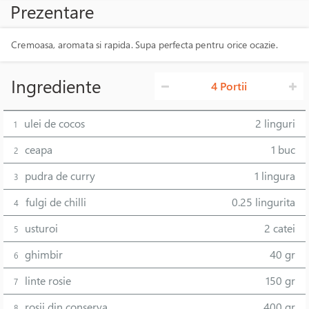
Prezentare
Cremoasa, aromata si rapida. Supa perfecta pentru orice ocazie.
Ingrediente
4 Portii
ulei de cocos
2 linguri
1
ceapa
1 buc
2
pudra de curry
1 lingura
3
fulgi de chilli
0.25 lingurita
4
usturoi
2 catei
5
ghimbir
40 gr
6
linte rosie
150 gr
7
rosii din conserva
400 gr
8