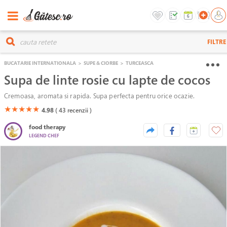
FILTRE
BUCATARIE INTERNATIONALA
>
SUPE & CIORBE
>
TURCEASCA
Supa de linte rosie cu lapte de cocos
Cremoasa, aromata si rapida. Supa perfecta pentru orice ocazie.
(*)
(*)
(*)
(*)
(*)
★
★
★
★
★
4.98
( 43
recenzii )
food therapy
LEGEND CHEF