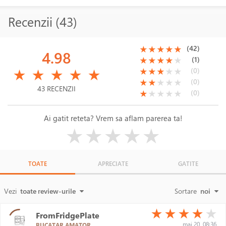
Recenzii (43)
(*)
(*)
(*)
(*)
(*)
(42)
★
★
★
★
★
4.98
(*)
(*)
(*)
(*)
( )
(1)
★
★
★
★
★
(*)
(*)
(*)
(*)
(*)
(*)
(*)
(*)
( )
( )
(0)
★
★
★
★
★
★
★
★
★
★
(*)
(*)
( )
( )
( )
(0)
★
★
★
★
★
43 RECENZII
(*)
( )
( )
( )
( )
(0)
★
★
★
★
★
Ai gatit reteta? Vrem sa aflam parerea ta!
( )
( )
( )
( )
( )
★
★
★
★
★
TOATE
APRECIATE
GATITE
Vezi
toate review-urile
Sortare
noi
(*)
(*)
(*)
(*)
( )
★
★
★
★
★
FromFridgePlate
mai 20, 08:36
BUCATAR AMATOR