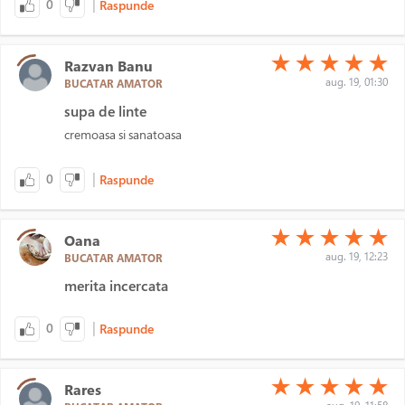
|
0
Raspunde
(*)
(*)
(*)
(*)
(*)
★
★
★
★
★
Razvan Banu
aug. 19, 01:30
BUCATAR AMATOR
supa de linte
cremoasa si sanatoasa
|
0
Raspunde
(*)
(*)
(*)
(*)
(*)
★
★
★
★
★
Oana
aug. 19, 12:23
BUCATAR AMATOR
merita incercata
|
0
Raspunde
(*)
(*)
(*)
(*)
(*)
★
★
★
★
★
Rares