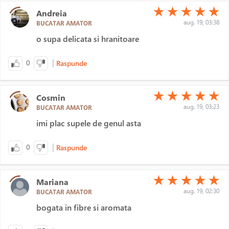
(*)
(*)
(*)
(*)
(*)
★
★
★
★
★
Andreia
aug. 19, 03:38
BUCATAR AMATOR
o supa delicata si hranitoare
|
0
Raspunde
(*)
(*)
(*)
(*)
(*)
★
★
★
★
★
Cosmin
aug. 19, 03:23
BUCATAR AMATOR
imi plac supele de genul asta
|
0
Raspunde
(*)
(*)
(*)
(*)
(*)
★
★
★
★
★
Mariana
aug. 19, 02:30
BUCATAR AMATOR
bogata in fibre si aromata