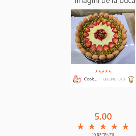
(*)
(*)
(*)
(*)
(*)
★
★
★
★
★
Cooking Art
LEGEND CHEF
5.00
(*)
(*)
(*)
(*)
(*)
★
★
★
★
★
10 RECENZII