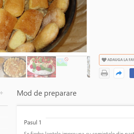
ADAUGA LA FA
Mod de preparare
Pasul 1
Se fierbe laptele impreuna cu semintele din past