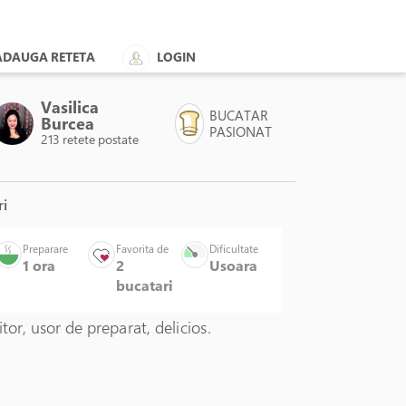
ADAUGA RETETA
LOGIN
Vasilica
BUCATAR
Burcea
PASIONAT
213 retete postate
ri
Preparare
Favorita de
Dificultate
1 ora
2
Usoara
bucatari
itor, usor de preparat, delicios.