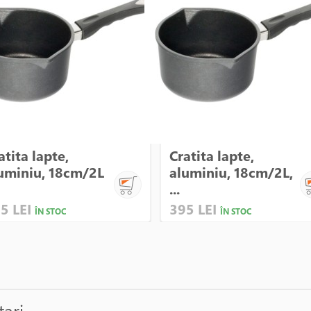
atita lapte,
Cratita lapte,
uminiu, 18cm/2L
aluminiu, 18cm/2L,
...
5 LEI
395 LEI
ÎN STOC
ÎN STOC
tari