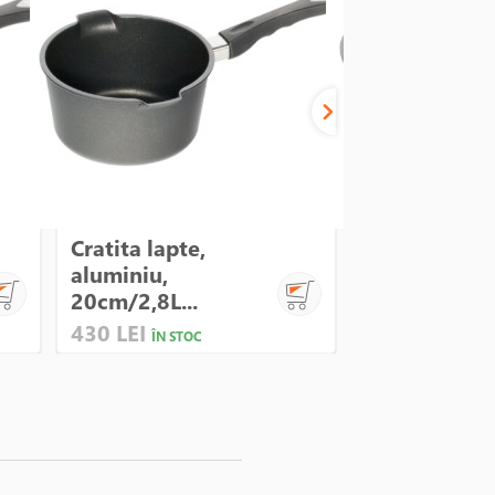
Cratita lapte,
Cratita lapte
aluminiu,
aluminiu,
20cm/2,8L...
16cm/1,3L...
430 LEI
375 LEI
ÎN STOC
ÎN STOC