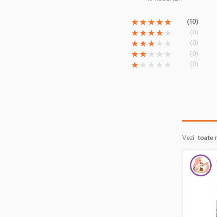
(*)
(*)
(*)
(*)
(*)
(10)
★
★
★
★
★
(*)
(*)
(*)
(*)
( )
(0)
★
★
★
★
★
(*)
(*)
(*)
( )
( )
(0)
★
★
★
★
★
(*)
(*)
( )
( )
( )
(0)
★
★
★
★
★
(*)
( )
( )
( )
( )
(0)
★
★
★
★
★
Vezi
toate 