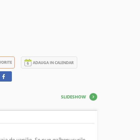
VORITE
ADAUGA IN CALENDAR
SLIDESHOW
aia de vanilie. Se pun galbenusurile