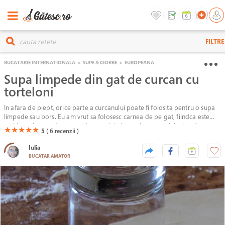
FILTRE
BUCATARIE INTERNATIONALA
>
SUPE & CIORBE
>
EUROPEANA
Supa limpede din gat de curcan cu
torteloni
In afara de piept, orice parte a curcanului poate fi folosita pentru o supa
limpede sau bors. Eu am vrut sa folosesc carnea de pe gat, fiindca este
mai buna la gust decat cea de pe aripi, dar mult prea nefolosita, dupa
(*)
(*)
(*)
(*)
(*)
★
★
★
★
★
5
( 6
recenzii )
cum am observat.
Iulia
BUCATAR AMATOR