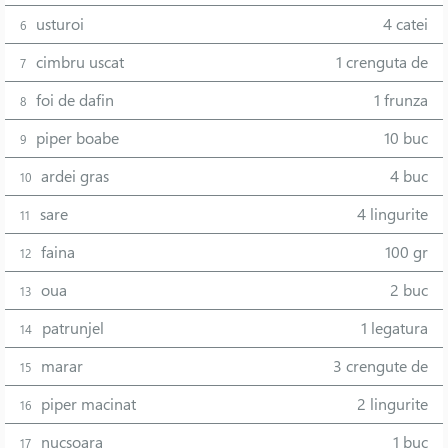
usturoi
4 catei
6
cimbru uscat
1 crenguta de
7
foi de dafin
1 frunza
8
piper boabe
10 buc
9
ardei gras
4 buc
10
sare
4 lingurite
11
faina
100 gr
12
oua
2 buc
13
patrunjel
1 legatura
14
marar
3 crengute de
15
piper macinat
2 lingurite
16
nucsoara
1 buc
17