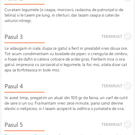
Curatam legumele (o ceapa, morcovii, radacina de patrunjel si de
telina) si le taiem pe lung, in sferturi, dar lasam ceapa si catei de
usturoi intregi.
Pasul 3
TERMINAT
Le adaugam in oala, dupa ce gatul a fiert in prealabil vreo doua ore.
Tot acum condimentam cu boabele de piper, o crenguta de cimbru,
o foaie de dafin si cateva cotoare de ardei gras. Fierbem inca o ora
gatul, impreuna cu zarzavatul si legumele, la foc mic, atata doar cat
apa sa forfoteasca in bule mici.
Pasul 4
TERMINAT
In acest timp, pregatim un aluat din 100 gr de faina, un varf de cutit
de sare si un ou. Framantam vreo zece minute, pana cand devine
elastic si nelipicios, si-l lasam acoperit la odihna o jumatate de ora.
Pasul 5
TERMINAT