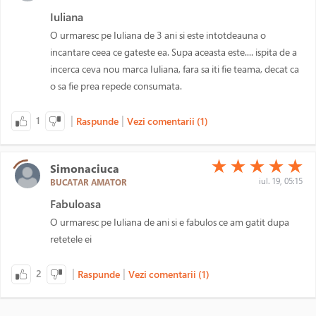
Iuliana
O urmaresc pe Iuliana de 3 ani si este intotdeauna o
incantare ceea ce gateste ea. Supa aceasta este.... ispita de a
incerca ceva nou marca Iuliana, fara sa iti fie teama, decat ca
o sa fie prea repede consumata.
|
|
1
Raspunde
Vezi comentarii (1)
(*)
(*)
(*)
(*)
(*)
★
★
★
★
★
Simonaciuca
iul. 19, 05:15
BUCATAR AMATOR
Fabuloasa
O urmaresc pe Iuliana de ani si e fabulos ce am gatit dupa
retetele ei
|
|
2
Raspunde
Vezi comentarii (1)