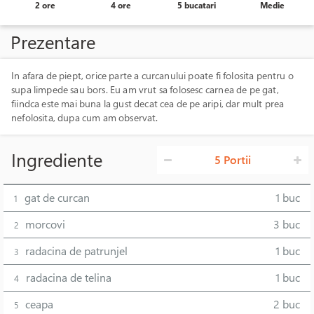
2 ore
4 ore
5 bucatari
Medie
Prezentare
In afara de piept, orice parte a curcanului poate fi folosita pentru o
supa limpede sau bors. Eu am vrut sa folosesc carnea de pe gat,
fiindca este mai buna la gust decat cea de pe aripi, dar mult prea
nefolosita, dupa cum am observat.
Ingrediente
5 Portii
gat de curcan
1 buc
1
morcovi
3 buc
2
radacina de patrunjel
1 buc
3
radacina de telina
1 buc
4
ceapa
2 buc
5