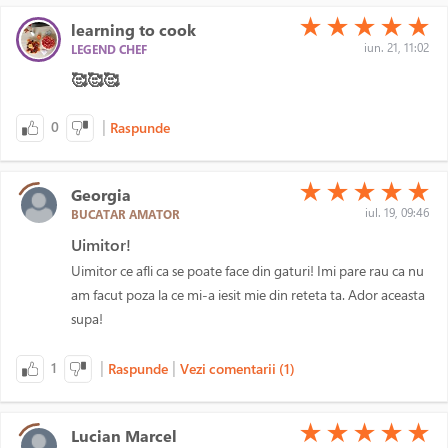
(*)
(*)
(*)
(*)
(*)
★
★
★
★
★
learning to cook
iun. 21, 11:02
LEGEND CHEF
🥰🥰🥰
|
0
Raspunde
(*)
(*)
(*)
(*)
(*)
★
★
★
★
★
Georgia
iul. 19, 09:46
BUCATAR AMATOR
Uimitor!
Uimitor ce afli ca se poate face din gaturi! Imi pare rau ca nu
am facut poza la ce mi-a iesit mie din reteta ta. Ador aceasta
supa!
|
|
1
Raspunde
Vezi comentarii (1)
(*)
(*)
(*)
(*)
(*)
★
★
★
★
★
Lucian Marcel