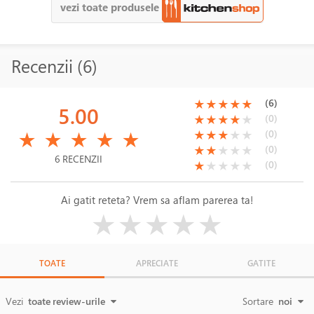
vezi toate produsele
Recenzii (6)
(*)
(*)
(*)
(*)
(*)
(6)
★
★
★
★
★
5.00
(*)
(*)
(*)
(*)
( )
(0)
★
★
★
★
★
(*)
(*)
(*)
(*)
(*)
(*)
(*)
(*)
( )
( )
(0)
★
★
★
★
★
★
★
★
★
★
(*)
(*)
( )
( )
( )
(0)
★
★
★
★
★
6 RECENZII
(*)
( )
( )
( )
( )
(0)
★
★
★
★
★
Ai gatit reteta? Vrem sa aflam parerea ta!
( )
( )
( )
( )
( )
★
★
★
★
★
TOATE
APRECIATE
GATITE
Vezi
toate review-urile
Sortare
noi