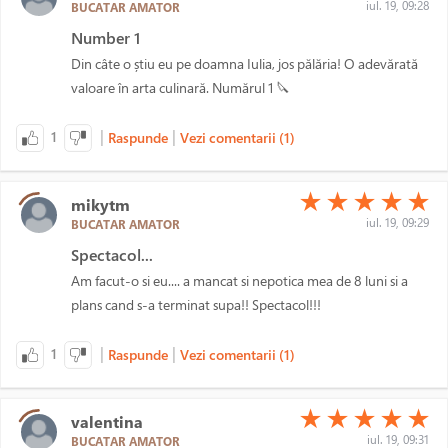
iul. 19, 09:28
BUCATAR AMATOR
Number 1
Din câte o știu eu pe doamna Iulia, jos pălăria! O adevărată
valoare în arta culinară. Numărul 1 🔪
|
|
1
Raspunde
Vezi comentarii (1)
(*)
(*)
(*)
(*)
(*)
★
★
★
★
★
mikytm
iul. 19, 09:29
BUCATAR AMATOR
Spectacol...
Am facut-o si eu.... a mancat si nepotica mea de 8 luni si a
plans cand s-a terminat supa!! Spectacol!!!
|
|
1
Raspunde
Vezi comentarii (1)
(*)
(*)
(*)
(*)
(*)
★
★
★
★
★
valentina
iul. 19, 09:31
BUCATAR AMATOR