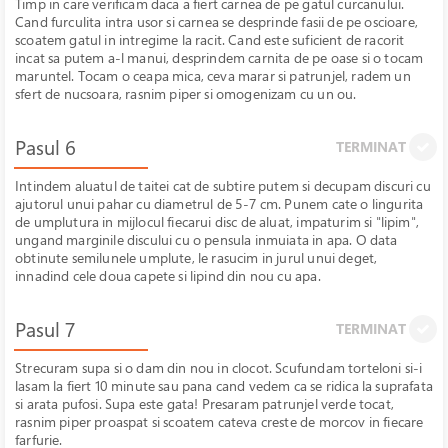
Timp in care verificam daca a fiert carnea de pe gatul curcanului.
Cand furculita intra usor si carnea se desprinde fasii de pe oscioare,
scoatem gatul in intregime la racit. Cand este suficient de racorit
incat sa putem a-l manui, desprindem carnita de pe oase si o tocam
maruntel. Tocam o ceapa mica, ceva marar si patrunjel, radem un
sfert de nucsoara, rasnim piper si omogenizam cu un ou.
Pasul 6
TERMINAT
Intindem aluatul de taitei cat de subtire putem si decupam discuri cu
ajutorul unui pahar cu diametrul de 5-7 cm. Punem cate o lingurita
de umplutura in mijlocul fiecarui disc de aluat, impaturim si "lipim",
ungand marginile discului cu o pensula inmuiata in apa. O data
obtinute semilunele umplute, le rasucim in jurul unui deget,
innadind cele doua capete si lipind din nou cu apa.
Pasul 7
TERMINAT
Strecuram supa si o dam din nou in clocot. Scufundam torteloni si-i
lasam la fiert 10 minute sau pana cand vedem ca se ridica la suprafata
si arata pufosi. Supa este gata! Presaram patrunjel verde tocat,
rasnim piper proaspat si scoatem cateva creste de morcov in fiecare
farfurie.