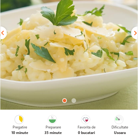
Pregatire
Preparare
Favorita de
Dificultate
10 minute
35 minute
0 bucatari
Usoara