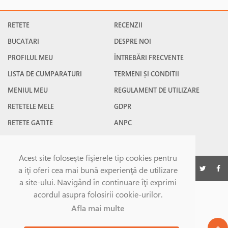
RETETE
RECENZII
BUCATARI
DESPRE NOI
PROFILUL MEU
ÎNTREBĂRI FRECVENTE
LISTA DE CUMPARATURI
TERMENI ȘI CONDITII
MENIUL MEU
REGULAMENT DE UTILIZARE
RETETELE MELE
GDPR
RETETE GATITE
ANPC
RETETE FAVORITE
CONTACT
Acest site foloseşte fişierele tip cookies pentru
©Gatesc.ro 2026
a iţi oferi cea mai bună experienţă de utilizare
a site-ului. Navigând în continuare îţi exprimi
acordul asupra folosirii cookie-urilor.
Afla mai multe