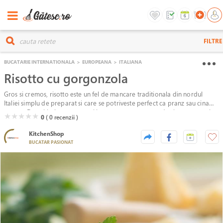
FILTRE
BUCATARIE INTERNATIONALA
>
EUROPEANA
>
ITALIANA
Risotto cu gorgonzola
Gros si cremos, risotto este un fel de mancare traditionala din nordul
Italiei simplu de preparat si care se potriveste perfect ca pranz sau cina
usoara. Daca iti place sa gatesti incearca reteta nostra de risotto cu putin
( )
( )
( )
( )
( )
★
★
★
★
★
0
( 0
recenzii )
sofran, al carui gust desavarsit este completat perfect de gorgonzola si
parmezan.
KitchenShop
BUCATAR PASIONAT