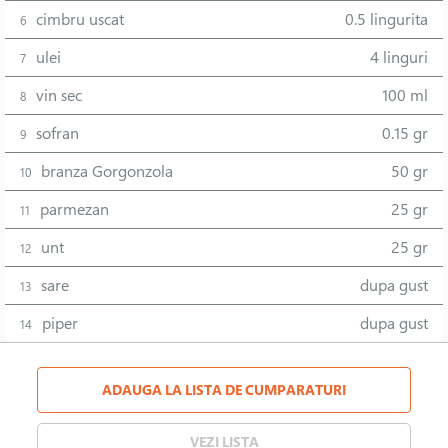
cimbru uscat
0.5 lingurita
6
ulei
4 linguri
7
vin sec
100 ml
8
sofran
0.15 gr
9
branza Gorgonzola
50 gr
10
parmezan
25 gr
11
unt
25 gr
12
sare
dupa gust
13
piper
dupa gust
14
ADAUGA LA LISTA DE CUMPARATURI
VEZI LISTA