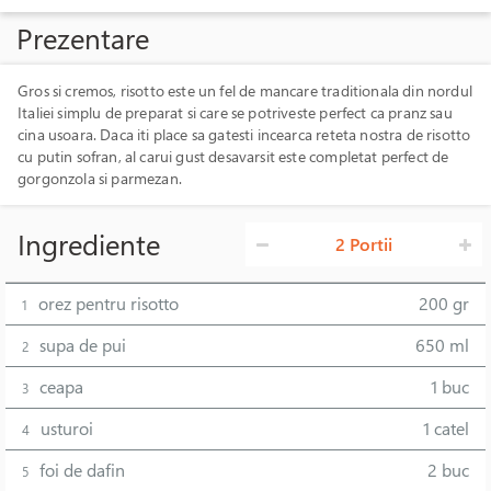
Prezentare
Gros si cremos, risotto este un fel de mancare traditionala din nordul
Italiei simplu de preparat si care se potriveste perfect ca pranz sau
cina usoara. Daca iti place sa gatesti incearca reteta nostra de risotto
cu putin sofran, al carui gust desavarsit este completat perfect de
gorgonzola si parmezan.
Ingrediente
2 Portii
orez pentru risotto
200 gr
1
supa de pui
650 ml
2
ceapa
1 buc
3
usturoi
1 catel
4
foi de dafin
2 buc
5