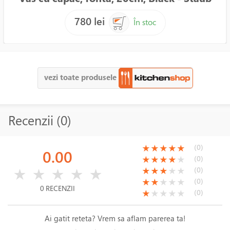
780 lei
În stoc
vezi toate produsele
Recenzii (0)
(*)
(*)
(*)
(*)
(*)
(0)
★
★
★
★
★
0.00
(*)
(*)
(*)
(*)
( )
(0)
★
★
★
★
★
( )
( )
( )
( )
( )
(*)
(*)
(*)
( )
( )
(0)
★
★
★
★
★
★
★
★
★
★
(*)
(*)
( )
( )
( )
(0)
★
★
★
★
★
0 RECENZII
(*)
( )
( )
( )
( )
(0)
★
★
★
★
★
Ai gatit reteta? Vrem sa aflam parerea ta!
( )
( )
( )
( )
( )