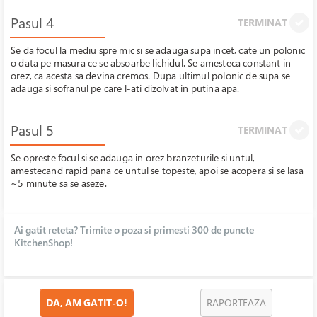
Pasul 4
TERMINAT
Se da focul la mediu spre mic si se adauga supa incet, cate un polonic
o data pe masura ce se absoarbe lichidul. Se amesteca constant in
orez, ca acesta sa devina cremos. Dupa ultimul polonic de supa se
adauga si sofranul pe care l-ati dizolvat in putina apa.
Pasul 5
TERMINAT
Se opreste focul si se adauga in orez branzeturile si untul,
amestecand rapid pana ce untul se topeste, apoi se acopera si se lasa
~5 minute sa se aseze.
Ai gatit reteta? Trimite o poza si primesti 300 de puncte
KitchenShop!
DA, AM GATIT-O!
RAPORTEAZA