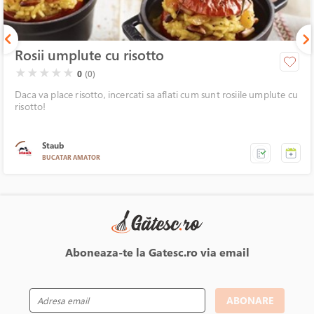
Rosii umplute cu risotto
( )
( )
( )
( )
( )
★
★
★
★
★
0
(0)
Daca va place risotto, incercati sa aflati cum sunt rosiile umplute cu
risotto!
Staub
BUCATAR AMATOR
Aboneaza-te la Gatesc.ro via email
ABONARE