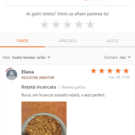
Ai gatit reteta? Vrem sa aflam parerea ta!
( )
( )
( )
( )
( )
★
★
★
★
★
TOATE
APRECIATE
GATITE
Vezi
toate review-urile
Sortare
noi
(*)
(*)
(*)
(*)
(*)
★
★
★
★
★
Elena
mar. 26, 11:56
BUCATAR AMATOR
Rețetă incercata
|
Reteta gatita
Bună, am încercat această rețetă, a ieșit perfect.