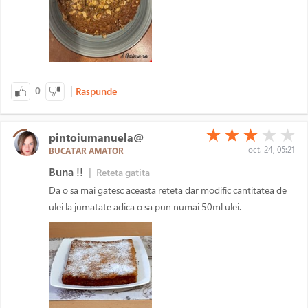
|
0
Raspunde
(*)
(*)
(*)
( )
( )
★
★
★
★
★
pintoiumanuela@
oct. 24, 05:21
BUCATAR AMATOR
Buna !!
|
Reteta gatita
Da o sa mai gatesc aceasta reteta dar modific cantitatea de
ulei la jumatate adica o sa pun numai 50ml ulei.