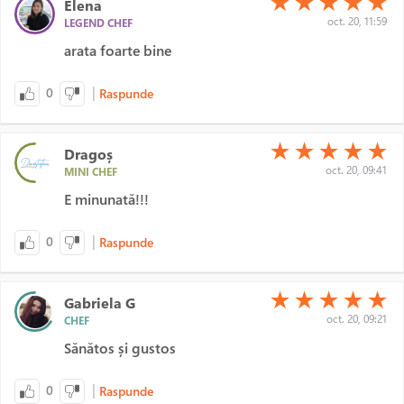
★
★
★
★
★
Elena
oct. 20, 11:59
LEGEND CHEF
arata foarte bine
|
0
Raspunde
(*)
(*)
(*)
(*)
(*)
★
★
★
★
★
Dragoș
oct. 20, 09:41
MINI CHEF
E minunată!!!
|
0
Raspunde
(*)
(*)
(*)
(*)
(*)
★
★
★
★
★
Gabriela G
oct. 20, 09:21
CHEF
Sănătos și gustos
|
0
Raspunde