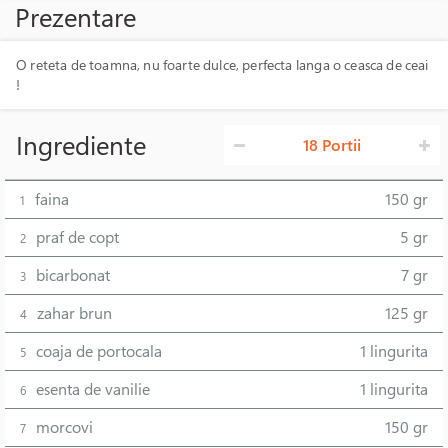
Prezentare
O reteta de toamna, nu foarte dulce, perfecta langa o ceasca de ceai
!
Ingrediente
18 Portii
faina
150 gr
1
praf de copt
5 gr
2
bicarbonat
7 gr
3
zahar brun
125 gr
4
coaja de portocala
1 lingurita
5
esenta de vanilie
1 lingurita
6
morcovi
150 gr
7