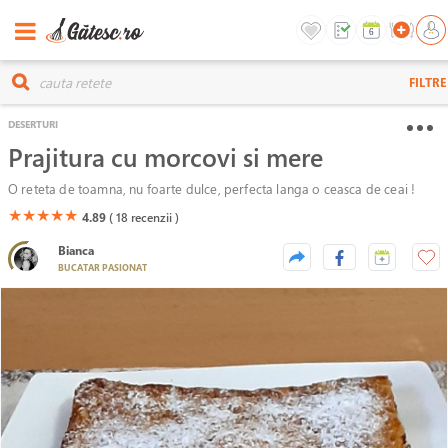
FILTRE
DESERTURI
Prajitura cu morcovi si mere
O reteta de toamna, nu foarte dulce, perfecta langa o ceasca de ceai !
(*)
(*)
(*)
(*)
(*)
★
★
★
★
★
4.89
( 18
recenzii )
Bianca
BUCATAR PASIONAT