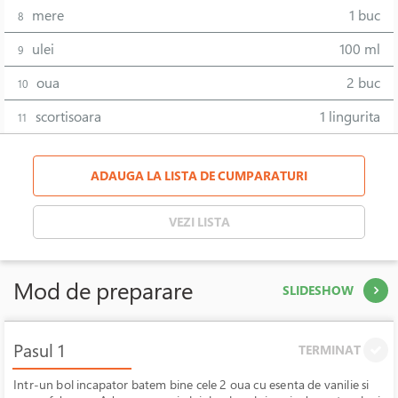
mere
1 buc
8
ulei
100 ml
9
oua
2 buc
10
scortisoara
1 lingurita
11
ADAUGA LA LISTA DE CUMPARATURI
VEZI LISTA
Mod de preparare
SLIDESHOW
Pasul 1
TERMINAT
Intr-un bol incapator batem bine cele 2 oua cu esenta de vanilie si