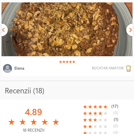
(*)
(*)
(*)
(*)
(*)
★
★
★
★
★
Elena
BUCATAR AMATOR
Recenzii (18)
(*)
(*)
(*)
(*)
(*)
(17)
★
★
★
★
★
4.89
(*)
(*)
(*)
(*)
( )
(0)
★
★
★
★
★
(*)
(*)
(*)
(*)
(*)
(*)
(*)
(*)
( )
( )
(1)
★
★
★
★
★
★
★
★
★
★
(*)
(*)
( )
( )
( )
(0)
★
★
★
★
★
18 RECENZII
(*)
( )
( )
( )
( )
(0)
★
★
★
★
★