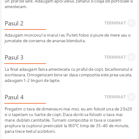
un praf de sare. Adaugam apoi uleiul, zaharul si coaja de portocale si
amestecam.
Pasul 2
TERMINAT
Adaugam morcovul si marul ras. Puteti folosi si piure de mere sau o
jumatate de conserva de ananas blenduita.
Pasul 3
TERMINAT
La final adaugam faina amestecata cu praful de copt, bicarbonatul si
scortisoara. Omogenizam bine iar daca compozitia este prea uscata,
adaugam 1-2 linguri de lapte.
Pasul 4
TERMINAT
Pregatim o tava de dimensiuni mai mici, eu am folosit una de 20x20
si o tapetam cu hartie de copt. Daca doriti sa folositi o tava mai
mare, dublati cantitatile. Turnam compozitia in tava si coacem
prajitura la cuptorul preincalzit la 180°C timp de 35-40 de minute,
pana trece testul scobitorii.