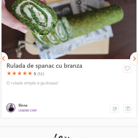
Rulada de spanac cu branza
(*)
(*)
(*)
(*)
(*)
★
★
★
★
★
5
(52)
O rulada simpla si gustoasa!
Elena
LEGEND CHEF