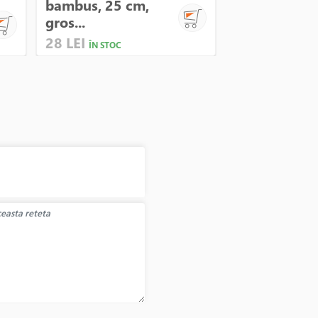
Tigaie alumi
bambus, 25 cm,
28cm, inaltim
gros...
28 LEI
325 LEI
ÎN STOC
ÎN STO