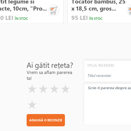
tit legume si
Tocator bambus, 25
ucte, 10cm, "Pro...
x 18,5 cm, gros...
0 LEI
95 LEI
ÎN STOC
ÎN STOC
Ai gătit rețeta?
TITLUL RECENZIEI
Vrem sa aflam parerea
ta!
( )
( )
( )
( )
( )
★
★
★
★
★
ADAUGĂ O RECENZIE