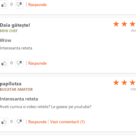
|
0
Raspunde
(*)
(*)
(*)
★
★
Daia gătește!
dec
MINI CHEF
Wow
Interesanta reteta
|
0
Raspunde
(*)
(*)
(*)
★
★
papilutza
sep
BUCATAR AMATOR
Interesanta reteta
Aveti cumva si video retete? Le gasesc pe youtube?
|
|
0
Raspunde
Vezi comentarii (1)