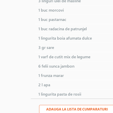
3 linguri
ulei de masline
1 buc
morcovi
1 buc
pastarnac
1 buc
radacina de patrunjel
1 lingurita
boia afumata dulce
3 gr
sare
1 varf de cutit
mix de legume
6 felii
sunca jambon
1 frunza
marar
2 l
apa
1 lingurita
pasta de rosii
ADAUGA LA LISTA DE CUMPARATURI