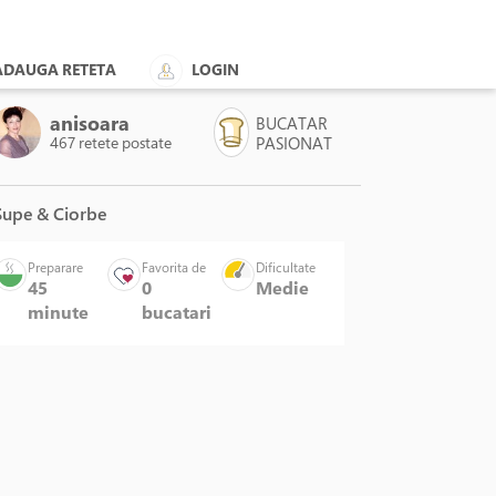
ADAUGA RETETA
LOGIN
anisoara
BUCATAR
467 retete postate
PASIONAT
upe & Ciorbe
Preparare
Favorita de
Dificultate
45
0
Medie
minute
bucatari