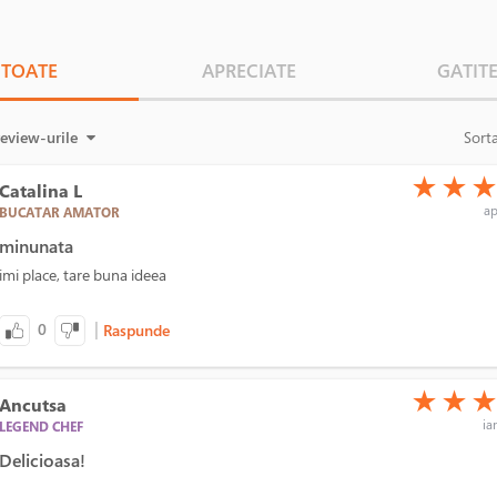
TOATE
APRECIATE
GATIT
review-urile
Sort
(*)
(*)
(*)
★
★
Catalina L
ap
BUCATAR AMATOR
minunata
imi place, tare buna ideea
|
0
Raspunde
(*)
(*)
(*)
★
★
Ancutsa
ia
LEGEND CHEF
Delicioasa!