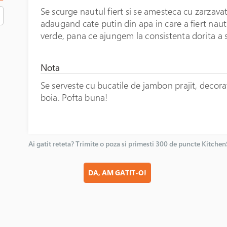
Se scurge nautul fiert si se amesteca cu zarzavat
adaugand cate putin din apa in care a fiert naut
verde, pana ce ajungem la consistenta dorita a 
Nota
Se serveste cu bucatile de jambon prajit, decorat
boia. Pofta buna!
Ai gatit reteta? Trimite o poza si primesti 300 de puncte Kitche
DA, AM GATIT-O!