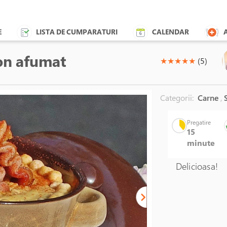
E
LISTA DE CUMPARATURI
CALENDAR
on afumat
(*)
(*)
(*)
(*)
(*)
★
★
★
★
★
(5)
Categorii:
Carne
,
S
Pregatire
15
minute
Delicioasa!