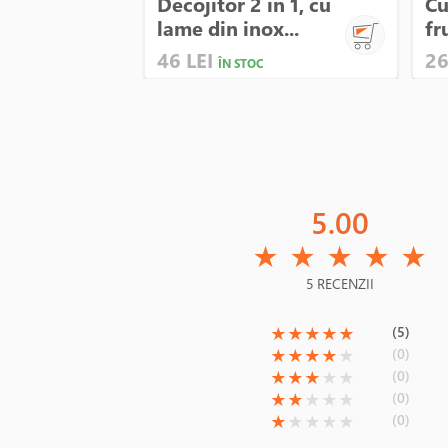
Decojitor 2 in 1, cu
Cu
lame din inox...
fr
46 LEI
26
ÎN STOC
5.00
(*)
(*)
(*)
(*)
(*)
★
★
★
★
★
5 RECENZII
(*)
(*)
(*)
(*)
(*)
(5)
★
★
★
★
★
(*)
(*)
(*)
(*)
( )
(0)
★
★
★
★
★
(*)
(*)
(*)
( )
( )
(0)
★
★
★
★
★
(*)
(*)
( )
( )
( )
(0)
★
★
★
★
★
(*)
( )
( )
( )
( )
(0)
★
★
★
★
★