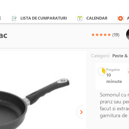
E
LISTA DE CUMPARATURI
CALENDAR
ac
(*)
(*)
(*)
(*)
(*)
★
★
★
★
★
(19)
Categorii:
Peste &
Pregatire
10
minute
Somonul cu ro
pranz sau pen
facut si extr
garnitura de 