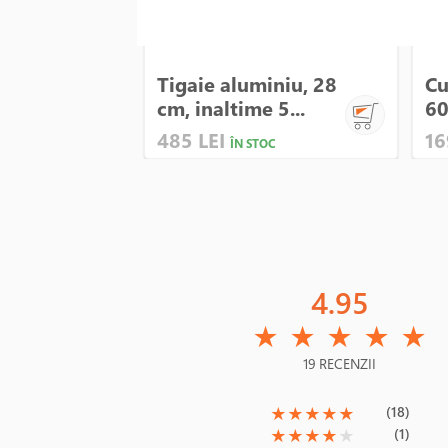
Tigaie aluminiu, 28
Cu
cm, inaltime 5...
60
485 LEI
16
ÎN STOC
4.95
(*)
(*)
(*)
(*)
(*)
★
★
★
★
★
19 RECENZII
(*)
(*)
(*)
(*)
(*)
(18)
★
★
★
★
★
(*)
(*)
(*)
(*)
( )
(1)
★
★
★
★
★