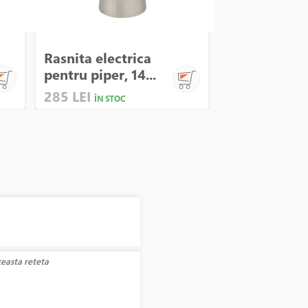
Rasnita electrica
Tigaie alumi
pentru piper, 14...
cm, inaltime 
285 LEI
245 LEI
ÎN STOC
ÎN STO