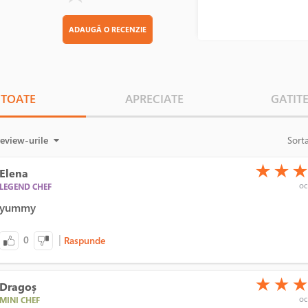
ADAUGĂ O RECENZIE
TOATE
APRECIATE
GATIT
review-urile
Sort
(*)
(*)
(*)
★
★
Elena
oc
LEGEND CHEF
yummy
|
0
Raspunde
(*)
(*)
(*)
★
★
Dragoș
oc
MINI CHEF