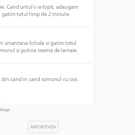
aie. Cand untul s-a topit, adaugam
i gatim totul timp de 2 minute.
 smantana lichida si gatim totul
omonul si putina zeama de lamaie.
m din cand in cand somonul cu sos.
nShop!
RAPORTEAZA