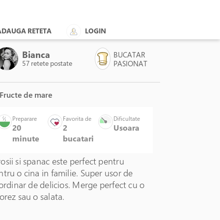
ADAUGA RETETA
LOGIN
Bianca
BUCATAR
57 retete postate
PASIONAT
 Fructe de mare
Preparare
Favorita de
Dificultate
20
2
Usoara
minute
bucatari
sii si spanac este perfect pentru
tru o cina in familie. Super usor de
aordinar de delicios. Merge perfect cu o
orez sau o salata.