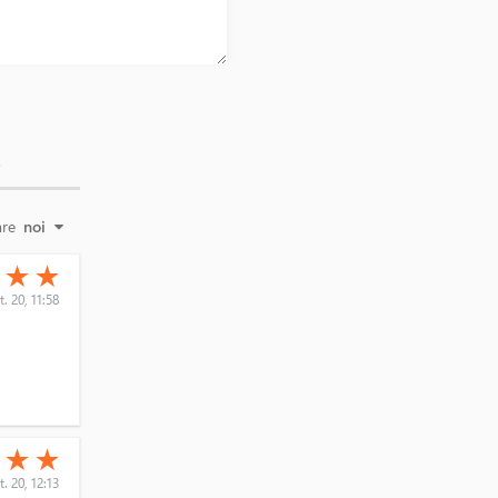
E
are
noi
(*)
(*)
★
★
★
t. 20, 11:58
(*)
(*)
★
★
★
t. 20, 12:13