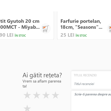
tit Gyutoh 20 cm
Farfurie portelan,
00MCT - Miyab...
18cm, "Seasons"...
90 LEI
25 LEI
ÎN STOC
ÎN STOC
Ai gătit rețeta?
TITLUL RECENZIEI
Vrem sa aflam parerea
ta!
( )
( )
( )
( )
( )
★
★
★
★
★