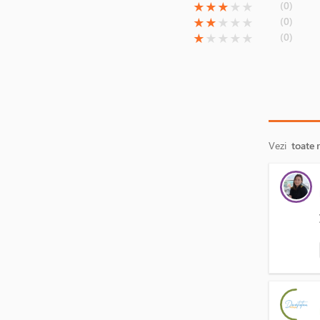
(*)
(*)
(*)
( )
( )
(0)
★
★
★
★
★
(*)
(*)
( )
( )
( )
(0)
★
★
★
★
★
(*)
( )
( )
( )
( )
(0)
★
★
★
★
★
Vezi
toate 