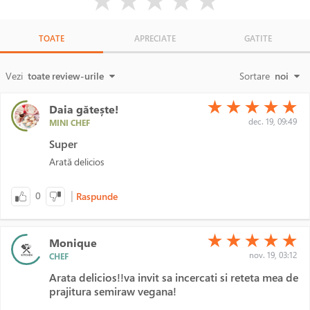
★
★
★
★
★
TOATE
APRECIATE
GATITE
Vezi
toate review-urile
Sortare
noi
(*)
(*)
(*)
(*)
(*)
★
★
★
★
★
Daia gătește!
dec. 19, 09:49
MINI CHEF
Super
Arată delicios
|
0
Raspunde
(*)
(*)
(*)
(*)
(*)
★
★
★
★
★
Monique
nov. 19, 03:12
CHEF
Arata delicios!!va invit sa incercati si reteta mea de
prajitura semiraw vegana!