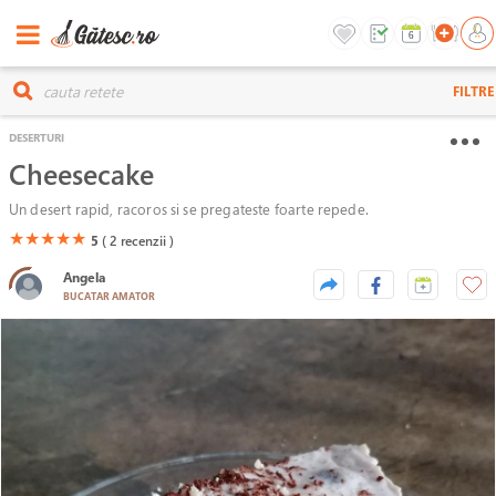
FILTRE
DESERTURI
Cheesecake
Un desert rapid, racoros si se pregateste foarte repede.
(*)
(*)
(*)
(*)
(*)
★
★
★
★
★
5
( 2
recenzii )
Angela
BUCATAR AMATOR