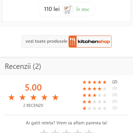
110 lei
În stoc
vezi toate produsele
Recenzii (2)
(*)
(*)
(*)
(*)
(*)
(2)
★
★
★
★
★
5.00
(*)
(*)
(*)
(*)
( )
(0)
★
★
★
★
★
(*)
(*)
(*)
(*)
(*)
(*)
(*)
(*)
( )
( )
(0)
★
★
★
★
★
★
★
★
★
★
(*)
(*)
( )
( )
( )
(0)
★
★
★
★
★
2 RECENZII
(*)
( )
( )
( )
( )
(0)
★
★
★
★
★
Ai gatit reteta? Vrem sa aflam parerea ta!
( )
( )
( )
( )
( )