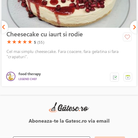
Cheesecake cu iaurt si rodie
(*)
(*)
(*)
(*)
(*)
★
★
★
★
★
5
(55)
Cel mai simplu cheesecake. Fara coacere, fara gelatina si fara
"crapaturi".
food therapy
LEGEND CHEF
Aboneaza-te la Gatesc.ro via email