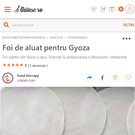
FILTRE
BUCATARIE INTERNATIONALA
>
ASIATICA
>
CHINEZEASCA
Foi de aluat pentru Gyoza
Foi subtiri din faina si apa, folosite la prepararea coltunasilor chinezesti.
(*)
(*)
(*)
(*)
(*)
★
★
★
★
★
5
( 1
recenzie )
food therapy
LEGEND CHEF