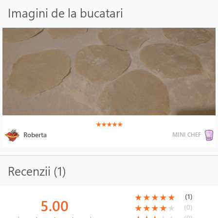
Imagini de la bucatari
(*)
(*)
(*)
(*)
(*)
★
★
★
★
★
Roberta
MINI CHEF
Recenzii (1)
(*)
(*)
(*)
(*)
(*)
(1)
★
★
★
★
★
5.00
(*)
(*)
(*)
(*)
( )
(0)
★
★
★
★
★
(*)
(*)
(*)
(*)
(*)
(0)