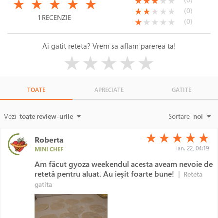
(*)
(*)
(*)
( )
( )
★
★
★
★
★
★
★
★
★
★
(*)
(*)
( )
( )
( )
(0)
★
★
★
★
★
1 RECENZIE
(*)
( )
( )
( )
( )
(0)
★
★
★
★
★
Ai gatit reteta? Vrem sa aflam parerea ta!
( )
( )
( )
( )
( )
★
★
★
★
★
TOATE
APRECIATE
GATITE
Vezi
toate review-urile
Sortare
noi
(*)
(*)
(*)
(*)
(*)
★
★
★
★
★
Roberta
ian. 22, 04:19
MINI CHEF
Am făcut gyoza weekendul acesta aveam nevoie de
retetă pentru aluat. Au ieșit foarte bune!
|
Reteta
gatita