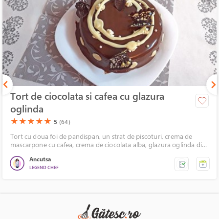
Tort de ciocolata si cafea cu glazura
oglinda
(*)
(*)
(*)
(*)
(*)
★
★
★
★
★
5
(64)
Tort cu doua foi de pandispan, un strat de piscoturi, crema de
mascarpone cu cafea, crema de ciocolata alba, glazura oglinda din
ciocolata, decorata cu fluturasi de ciocolata.
Ancutsa
LEGEND CHEF