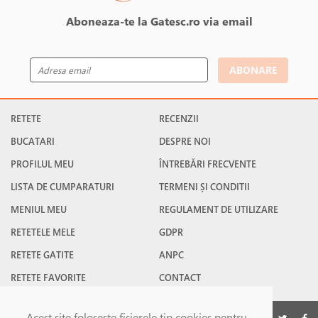
Aboneaza-te la Gatesc.ro via email
ABONARE
RETETE
RECENZII
BUCATARI
DESPRE NOI
PROFILUL MEU
ÎNTREBĂRI FRECVENTE
LISTA DE CUMPARATURI
TERMENI ȘI CONDITII
MENIUL MEU
REGULAMENT DE UTILIZARE
RETETELE MELE
GDPR
RETETE GATITE
ANPC
RETETE FAVORITE
CONTACT
Acest site foloseşte fişierele tip cookies pentru