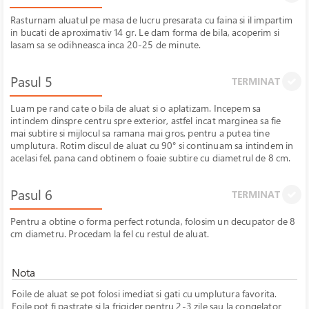
Rasturnam aluatul pe masa de lucru presarata cu faina si il impartim
in bucati de aproximativ 14 gr. Le dam forma de bila, acoperim si
lasam sa se odihneasca inca 20-25 de minute.
Pasul 5
TERMINAT
Luam pe rand cate o bila de aluat si o aplatizam. Incepem sa
intindem dinspre centru spre exterior, astfel incat marginea sa fie
mai subtire si mijlocul sa ramana mai gros, pentru a putea tine
umplutura. Rotim discul de aluat cu 90° si continuam sa intindem in
acelasi fel, pana cand obtinem o foaie subtire cu diametrul de 8 cm.
Pasul 6
TERMINAT
Pentru a obtine o forma perfect rotunda, folosim un decupator de 8
cm diametru. Procedam la fel cu restul de aluat.
Nota
Foile de aluat se pot folosi imediat si gati cu umplutura favorita.
Foile pot fi pastrate si la frigider pentru 2-3 zile sau la congelator