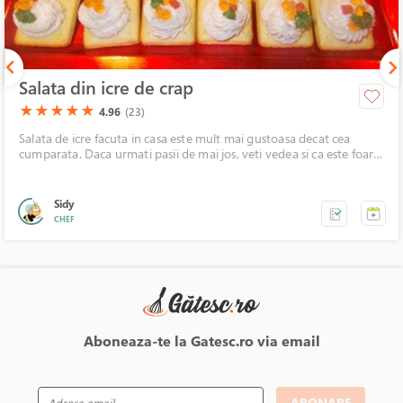
Salata din icre de crap
(*)
(*)
(*)
(*)
(*)
★
★
★
★
★
4.96
(23)
Salata de icre facuta in casa este mult mai gustoasa decat cea
cumparata. Daca urmati pasii de mai jos, veti vedea si ca este foarte
simplu de preparat.
Sidy
CHEF
Aboneaza-te la Gatesc.ro via email
ABONARE