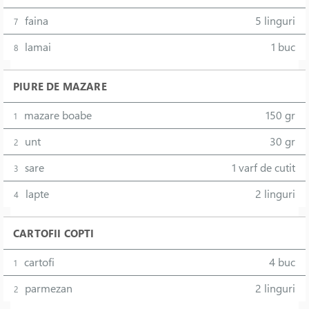
faina
5 linguri
7
lamai
1 buc
8
PIURE DE MAZARE
mazare boabe
150 gr
1
unt
30 gr
2
sare
1 varf de cutit
3
lapte
2 linguri
4
CARTOFII COPTI
cartofi
4 buc
1
parmezan
2 linguri
2