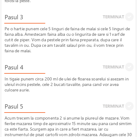
folosi la peste.
Pasul 3
TERMINAT
Pe o hartie punem cele 5 linguri de faina de malai si cele 5 linguri de
faina alba. Amestecam faina alba cu o lingurita de sare si 1 varf de
cutit de piper. Vom da pestele prin faina preparata, dupa care il
tavalim in ou. Dupa ce am tavalit salaul prin ou, il vom trece prin
faina de malai.
Pasul 4
TERMINAT
In tigaie punem circa 200 ml de ulei de floarea soarelui si asezam in
uleiul incins pestele, cele 2 bucati tavalite, pana cand vor avea
culoare aurie.
Pasul 5
TERMINAT
Acum trecem la componenta 2 si anume la piureul de mazare. Vom
fierbe mazarea timp de aproximativ 15 minute sau pana cand simtim
ca este fiarta. Scurgem apa in care a fiert mazarea, iar cu
instrumentul de pisat cartofii vom zdrobi mazarea. Adaugam cele 30