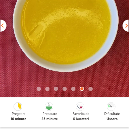
Pregatire
Preparare
Favorita de
Dificultate
10 minute
35 minute
6 bucatari
Usoara