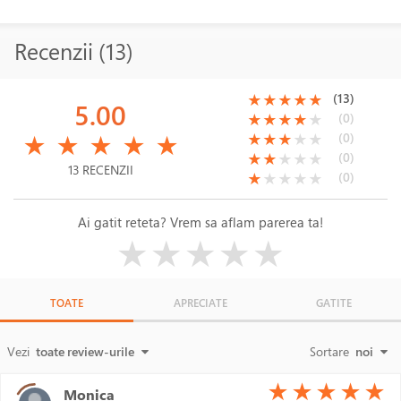
Recenzii (13)
(*)
(*)
(*)
(*)
(*)
(13)
★
★
★
★
★
5.00
(*)
(*)
(*)
(*)
( )
(0)
★
★
★
★
★
(*)
(*)
(*)
(*)
(*)
(*)
(*)
(*)
( )
( )
(0)
★
★
★
★
★
★
★
★
★
★
(*)
(*)
( )
( )
( )
(0)
★
★
★
★
★
13 RECENZII
(*)
( )
( )
( )
( )
(0)
★
★
★
★
★
Ai gatit reteta? Vrem sa aflam parerea ta!
( )
( )
( )
( )
( )
★
★
★
★
★
TOATE
APRECIATE
GATITE
Vezi
toate review-urile
Sortare
noi
(*)
(*)
(*)
(*)
(*)
★
★
★
★
★
Monica