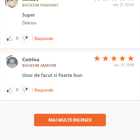
ian. 21, 02:47
BUCATAR PASIONAT
Super
Delicios
|
0
Raspunde
(*)
(*)
(*)
(*)
(*)
★
★
★
★
★
Catrina
ian. 21, 10:00
BUCATAR AMATOR
Usor de facut si foarte bun
|
0
Raspunde
MAI MULTE RECENZII