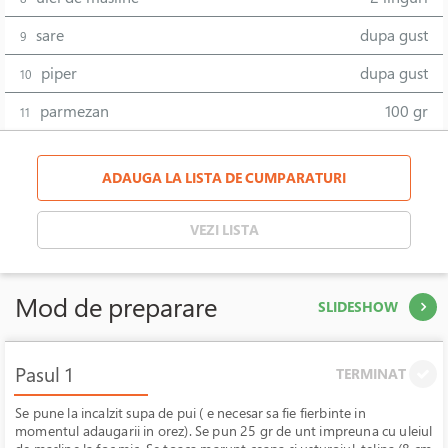
sare
dupa gust
9
piper
dupa gust
10
parmezan
100 gr
11
ADAUGA LA LISTA DE CUMPARATURI
VEZI LISTA
Mod de preparare
SLIDESHOW
Pasul 1
TERMINAT
Se pune la incalzit supa de pui ( e necesar sa fie fierbinte in
momentul adaugarii in orez). Se pun 25 gr de unt impreuna cu uleiul