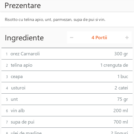
Prezentare
Risotto cu telina apio, unt, parmezan, supa de pui si vin.
Ingrediente
4 Portii
orez Carnaroli
300 gr
1
telina apio
1 crenguta de
2
ceapa
1 buc
3
usturoi
2 catei
4
unt
75 gr
5
vin alb
200 ml
6
supa de pui
700 ml
7
ulei de masline
2 linguri
8