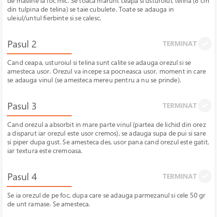
de masline la foc mic. Se toaca marunt ceapa si usturoiul, telina (8 cm
din tulpina de telina) se taie cubulete. Toate se adauga in
uleiul/untul fierbinte si se calesc.
Pasul 2
TERMINAT
Cand ceapa, usturoiul si telina sunt calite se adauga orezul si se
amesteca usor. Orezul va incepe sa pocneasca usor, moment in care
se adauga vinul (se amesteca mereu pentru a nu se prinde).
Pasul 3
TERMINAT
Cand orezul a absorbit in mare parte vinul (partea de lichid din orez
a disparut iar orezul este usor cremos), se adauga supa de pui si sare
si piper dupa gust. Se amesteca des, usor pana cand orezul este gatit,
iar textura este cremoasa.
Pasul 4
TERMINAT
Se ia orezul de pe foc, dupa care se adauga parmezanul si cele 50 gr
de unt ramase. Se amesteca.