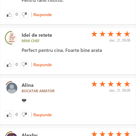
Pentru fanii risotto.
|
0
Raspunde
(*)
(*)
(*)
(*)
(*)
★
★
★
★
★
Idei de retete
dec. 21, 09:08
MINI CHEF
Perfect pentru cina. Foarte bine arata
|
0
Raspunde
(*)
(*)
(*)
(*)
(*)
★
★
★
★
★
Alina
dec. 21, 09:09
BUCATAR AMATOR
❤️
|
0
Raspunde
(*)
(*)
(*)
(*)
(*)
★
★
★
★
★
Alexbv