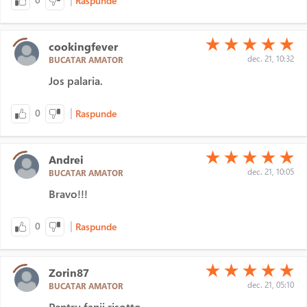
Raspunde
(*)
(*)
(*)
(*)
(*)
★
★
★
★
★
cookingfever
dec. 21, 10:32
BUCATAR AMATOR
Jos palaria.
|
0
Raspunde
(*)
(*)
(*)
(*)
(*)
★
★
★
★
★
Andrei
dec. 21, 10:05
BUCATAR AMATOR
Bravo!!!
|
0
Raspunde
(*)
(*)
(*)
(*)
(*)
★
★
★
★
★
Zorin87
dec. 21, 05:10
BUCATAR AMATOR