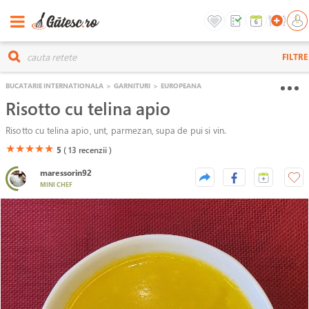
FILTRE
BUCATARIE INTERNATIONALA
>
GARNITURI
>
EUROPEANA
Risotto cu telina apio
Risotto cu telina apio, unt, parmezan, supa de pui si vin.
(*)
(*)
(*)
(*)
(*)
★
★
★
★
★
5
( 13
recenzii )
maressorin92
MINI CHEF