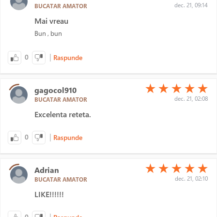
dec. 21, 09:14
BUCATAR AMATOR
Mai vreau
Bun , bun
|
0
Raspunde
(*)
(*)
(*)
(*)
(*)
★
★
★
★
★
gagocol910
dec. 21, 02:08
BUCATAR AMATOR
Excelenta reteta.
|
0
Raspunde
(*)
(*)
(*)
(*)
(*)
★
★
★
★
★
Adrian
dec. 21, 02:10
BUCATAR AMATOR
LIKE!!!!!!
|
0