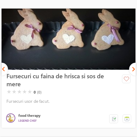
Fursecuri cu faina de hrisca si sos de
mere
( )
( )
( )
( )
( )
★
★
★
★
★
0
(0)
Fursecuri usor de facut.
food therapy
LEGEND CHEF