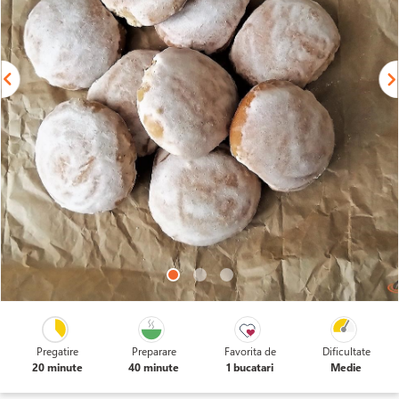
Pregatire
Preparare
Favorita de
Dificultate
20 minute
40 minute
1 bucatari
Medie