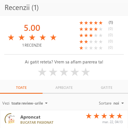
Recenzii (1)
(*)
(*)
(*)
(*)
(*)
(1)
★
★
★
★
★
5.00
(*)
(*)
(*)
(*)
( )
(0)
★
★
★
★
★
(*)
(*)
(*)
(*)
(*)
(*)
(*)
(*)
( )
( )
(0)
★
★
★
★
★
★
★
★
★
★
(*)
(*)
( )
( )
( )
(0)
★
★
★
★
★
1 RECENZIE
(*)
( )
( )
( )
( )
(0)
★
★
★
★
★
Ai gatit reteta? Vrem sa aflam parerea ta!
( )
( )
( )
( )
( )
★
★
★
★
★
TOATE
APRECIATE
GATITE
Vezi
toate review-urile
Sortare
noi
(*)
(*)
(*)
(*)
(*)
★
★
★
★
★
Aproncat
mar. 22, 04:13
BUCATAR PASIONAT