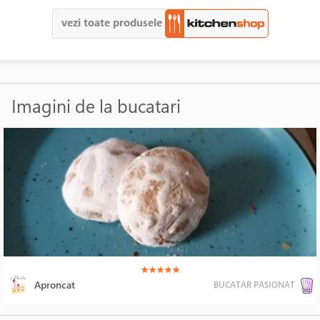
vezi toate produsele
Imagini de la bucatari
(*)
(*)
(*)
(*)
(*)
★
★
★
★
★
Aproncat
BUCATAR PASIONAT