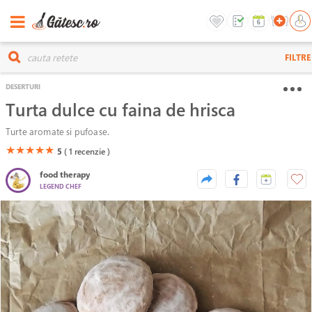
FILTRE
DESERTURI
Turta dulce cu faina de hrisca
Turte aromate si pufoase.
(*)
(*)
(*)
(*)
(*)
★
★
★
★
★
5
( 1
recenzie )
food therapy
LEGEND CHEF