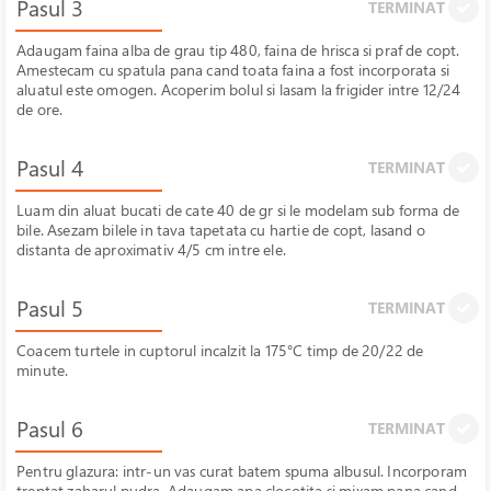
Pasul 3
TERMINAT
Adaugam faina alba de grau tip 480, faina de hrisca si praf de copt.
Amestecam cu spatula pana cand toata faina a fost incorporata si
aluatul este omogen. Acoperim bolul si lasam la frigider intre 12/24
de ore.
Pasul 4
TERMINAT
Luam din aluat bucati de cate 40 de gr si le modelam sub forma de
bile. Asezam bilele in tava tapetata cu hartie de copt, lasand o
distanta de aproximativ 4/5 cm intre ele.
Pasul 5
TERMINAT
Coacem turtele in cuptorul incalzit la 175°C timp de 20/22 de
minute.
Pasul 6
TERMINAT
Pentru glazura: intr-un vas curat batem spuma albusul. Incorporam
treptat zaharul pudra. Adaugam apa clocotita si mixam pana cand