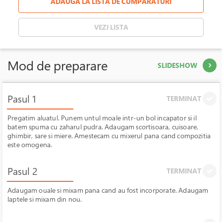
ADAUGA LA LISTA DE CUMPARATURI
VEZI LISTA
Mod de preparare
SLIDESHOW
Pasul 1
TERMINAT
Pregatim aluatul. Punem untul moale intr-un bol incapator si il
batem spuma cu zaharul pudra. Adaugam scortisoara, cuisoare,
ghimbir, sare si miere. Amestecam cu mixerul pana cand compozitia
este omogena.
Pasul 2
TERMINAT
Adaugam ouale si mixam pana cand au fost incorporate. Adaugam
laptele si mixam din nou.