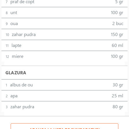
praf de copt
5 gr
7
unt
100 gr
8
oua
2 buc
9
zahar pudra
150 gr
10
lapte
60 ml
11
miere
100 gr
12
GLAZURA
albus de ou
30 gr
1
apa
25 ml
2
zahar pudra
80 gr
3