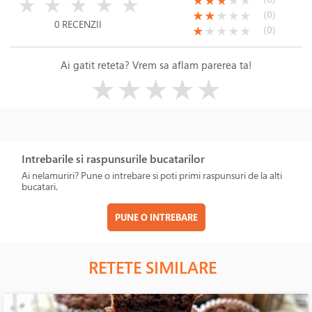
(*)
(*)
(*)
( )
( )
★
★
★
★
★
★
★
★
★
★
(*)
(*)
( )
( )
( )
(0)
★
★
★
★
★
0 RECENZII
(*)
( )
( )
( )
( )
(0)
★
★
★
★
★
Ai gatit reteta? Vrem sa aflam parerea ta!
( )
( )
( )
( )
( )
★
★
★
★
★
Intrebarile si raspunsurile bucatarilor
Ai nelamuriri? Pune o intrebare si poti primi raspunsuri de la alti
bucatari.
PUNE O INTREBARE
RETETE SIMILARE