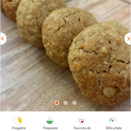
Pregatire
Preparare
Favorita de
Dificultate