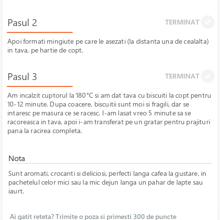
Pasul 2
TERMINAT
Apoi formati mingiute pe care le asezati (la distanta una de cealalta)
in tava, pe hartie de copt.
Pasul 3
TERMINAT
Am incalzit cuptorul la 180°C si am dat tava cu biscuiti la copt pentru
10-12 minute. Dupa coacere, biscuitii sunt moi si fragili, dar se
intaresc pe masura ce se racesc. I-am lasat vreo 5 minute sa se
racoreasca in tava, apoi i-am transferat pe un gratar pentru prajituri
pana la racirea completa.
Nota
Sunt aromati, crocanti si deliciosi, perfecti langa cafea la gustare, in
pachetelul celor mici sau la mic dejun langa un pahar de lapte sau
iaurt.
Ai gatit reteta? Trimite o poza si primesti 300 de puncte