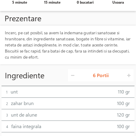
5 minute
15 minute
0 bucatari
Usoara
Prezentare
Incerc, pe cat posibil, sa avem la indemana gustari sanatoase si
hranitoare, din ingrediente sanatoase, bogate in fibre si vitamine, iar
reteta de astazi indeplineste, in mod clar, toate aceste cerinte.
Biscuitii se fac rapid, fara batai de cap, fara sa intindeti si sa decupati,
cu minim de efort.
Ingrediente
6 Portii
unt
110 gr
1
zahar brun
100 gr
2
unt de alune
120 gr
3
faina integrala
100 gr
4