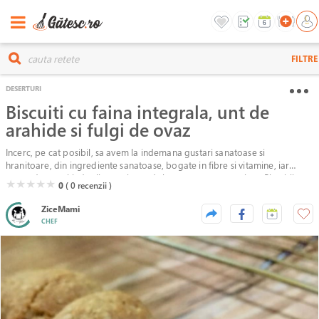
FILTRE
DESERTURI
Biscuiti cu faina integrala, unt de
arahide si fulgi de ovaz
Incerc, pe cat posibil, sa avem la indemana gustari sanatoase si
hranitoare, din ingrediente sanatoase, bogate in fibre si vitamine, iar
reteta de astazi indeplineste, in mod clar, toate aceste cerinte. Biscuitii se
( )
( )
( )
( )
( )
★
★
★
★
★
0
( 0
recenzii )
fac rapid, fara batai de cap, fara sa intindeti si sa decupati, cu minim de
efort.
ZiceMami
CHEF