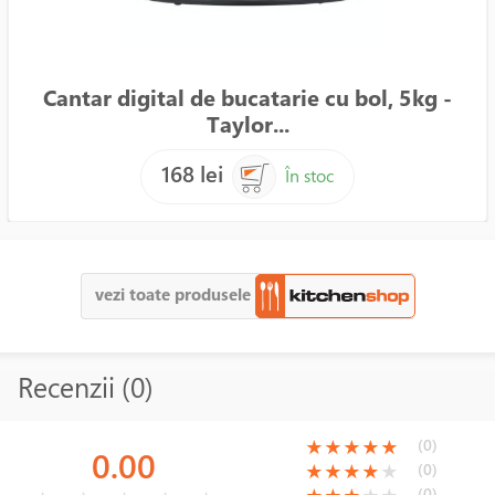
Cantar digital de bucatarie cu bol, 5kg -
Taylor...
168 lei
În stoc
vezi toate produsele
Recenzii (0)
(*)
(*)
(*)
(*)
(*)
(0)
★
★
★
★
★
0.00
(*)
(*)
(*)
(*)
( )
(0)
★
★
★
★
★
( )
( )
( )
( )
( )
(0)