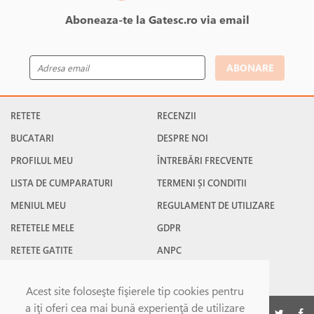
Aboneaza-te la Gatesc.ro via email
ABONARE
RETETE
RECENZII
BUCATARI
DESPRE NOI
PROFILUL MEU
ÎNTREBĂRI FRECVENTE
LISTA DE CUMPARATURI
TERMENI ȘI CONDITII
MENIUL MEU
REGULAMENT DE UTILIZARE
RETETELE MELE
GDPR
RETETE GATITE
ANPC
RETETE FAVORITE
CONTACT
Acest site foloseşte fişierele tip cookies pentru
a iţi oferi cea mai bună experienţă de utilizare
©Gatesc.ro 2026