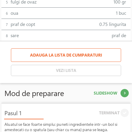
fulgi de ovaz
100 gr
5
oua
1 buc
6
praf de copt
0.75 lingurita
7
sare
praf de
8
ADAUGA LA LISTA DE CUMPARATURI
VEZI LISTA
Mod de preparare
SLIDESHOW
Pasul 1
TERMINAT
Aluatul se face foarte simplu: puneti ingredientele intr-un bol si
amestecati cu o spatula (sau chiar cu mana) pana se leaga.