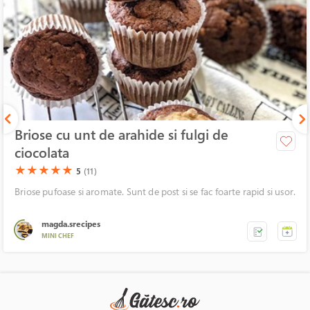
Briose cu unt de arahide si fulgi de
ciocolata
(*)
(*)
(*)
(*)
(*)
★
★
★
★
★
5
(11)
Briose pufoase si aromate. Sunt de post si se fac foarte rapid si usor.
magda.srecipes
MINI CHEF