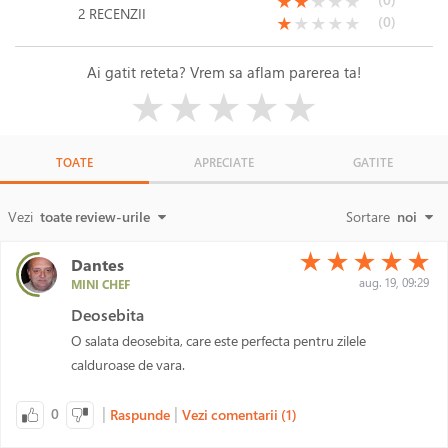
(*)
(*)
( )
( )
( )
★
★
★
★
★
2 RECENZII
(*)
( )
( )
( )
( )
(0)
★
★
★
★
★
Ai gatit reteta? Vrem sa aflam parerea ta!
( )
( )
( )
( )
( )
★
★
★
★
★
TOATE
APRECIATE
GATITE
Vezi
toate review-urile
Sortare
noi
(*)
(*)
(*)
(*)
(*)
★
★
★
★
★
Dantes
aug. 19, 09:29
MINI CHEF
Deosebita
O salata deosebita, care este perfecta pentru zilele
calduroase de vara.
|
|
0
Raspunde
Vezi comentarii (1)