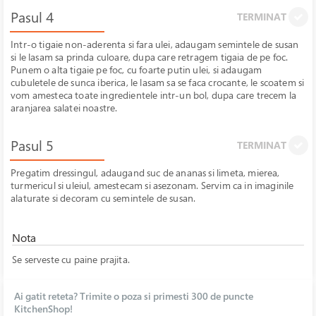
Pasul 4
TERMINAT
Intr-o tigaie non-aderenta si fara ulei, adaugam semintele de susan
si le lasam sa prinda culoare, dupa care retragem tigaia de pe foc.
Punem o alta tigaie pe foc, cu foarte putin ulei, si adaugam
cubuletele de sunca iberica, le lasam sa se faca crocante, le scoatem si
vom amesteca toate ingredientele intr-un bol, dupa care trecem la
aranjarea salatei noastre.
Pasul 5
TERMINAT
Pregatim dressingul, adaugand suc de ananas si limeta, mierea,
turmericul si uleiul, amestecam si asezonam. Servim ca in imaginile
alaturate si decoram cu semintele de susan.
Nota
Se serveste cu paine prajita.
Ai gatit reteta? Trimite o poza si primesti 300 de puncte
KitchenShop!