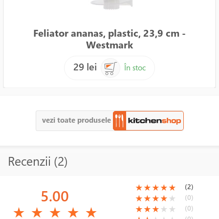
Feliator ananas, plastic, 23,9 cm -
Westmark
29 lei
În stoc
vezi toate produsele
Recenzii (2)
(*)
(*)
(*)
(*)
(*)
(2)
★
★
★
★
★
5.00
(*)
(*)
(*)
(*)
( )
(0)
★
★
★
★
★
(*)
(*)
(*)
(*)
(*)
(*)
(*)
(*)
( )
( )
(0)
★
★
★
★
★
★
★
★
★
★
(0)