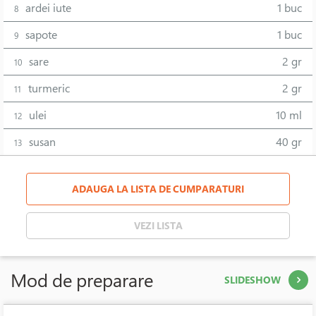
ardei iute
1 buc
8
sapote
1 buc
9
sare
2 gr
10
turmeric
2 gr
11
ulei
10 ml
12
susan
40 gr
13
ADAUGA LA LISTA DE CUMPARATURI
VEZI LISTA
Mod de preparare
SLIDESHOW