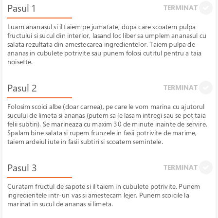
Pasul 1
TERMINAT
Luam ananasul si il taiem pe jumatate, dupa care scoatem pulpa
fructului si sucul din interior, lasand loc liber sa umplem ananasul cu
salata rezultata din amestecarea ingredientelor. Taiem pulpa de
ananas in cubulete potrivite sau punem folosi cutitul pentru a taia
noisette.
Pasul 2
TERMINAT
Folosim scoici albe (doar carnea), pe care le vom marina cu ajutorul
sucului de limeta si ananas (putem sa le lasam intregi sau se pot taia
felii subtiri). Se marineaza cu maxim 30 de minute inainte de servire.
Spalam bine salata si rupem frunzele in fasii potrivite de marime,
taiem ardeiul iute in fasii subtiri si scoatem semintele.
Pasul 3
TERMINAT
Curatam fructul de sapote si il taiem in cubulete potrivite. Punem
ingredientele intr-un vas si amestecam lejer. Punem scoicile la
marinat in sucul de ananas si limeta.