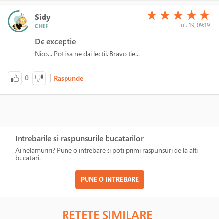
(*)
(*)
(*)
(*)
(*)
★
★
★
★
★
Sidy
iul. 19, 09:19
CHEF
De exceptie
Nico... Poti sa ne dai lectii. Bravo tie...
|
0
Raspunde
Intrebarile si raspunsurile bucatarilor
Ai nelamuriri? Pune o intrebare si poti primi raspunsuri de la alti
bucatari.
PUNE O INTREBARE
RETETE SIMILARE