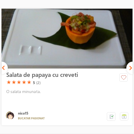
Salata de papaya cu creveti
(*)
(*)
(*)
(*)
(*)
★
★
★
★
★
5
(2)
O salata minunata.
nico15
BUCATAR PASIONAT