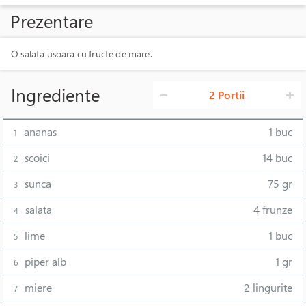
Prezentare
O salata usoara cu fructe de mare.
Ingrediente
2 Portii
ananas
1 buc
1
scoici
14 buc
2
sunca
75 gr
3
salata
4 frunze
4
lime
1 buc
5
piper alb
1 gr
6
miere
2 lingurite
7