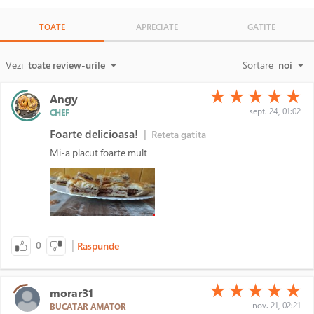
TOATE
APRECIATE
GATITE
Vezi
toate review-urile
Sortare
noi
(*)
(*)
(*)
(*)
(*)
★
★
★
★
★
Angy
sept. 24, 01:02
CHEF
Foarte delicioasa!
|
Reteta gatita
Mi-a placut foarte mult
|
0
Raspunde
(*)
(*)
(*)
(*)
(*)
★
★
★
★
★
morar31
nov. 21, 02:21
BUCATAR AMATOR