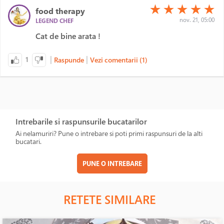
(*)
(*)
(*)
(*)
(*)
★
★
★
★
★
food therapy
nov. 21, 05:00
LEGEND CHEF
Cat de bine arata !
|
|
1
Raspunde
Vezi comentarii (1)
Intrebarile si raspunsurile bucatarilor
Ai nelamuriri? Pune o intrebare si poti primi raspunsuri de la alti
bucatari.
PUNE O INTREBARE
RETETE SIMILARE