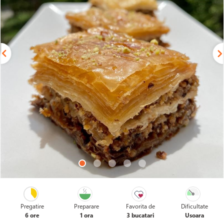
Pregatire
Preparare
Favorita de
Dificultate
6 ore
1 ora
3 bucatari
Usoara