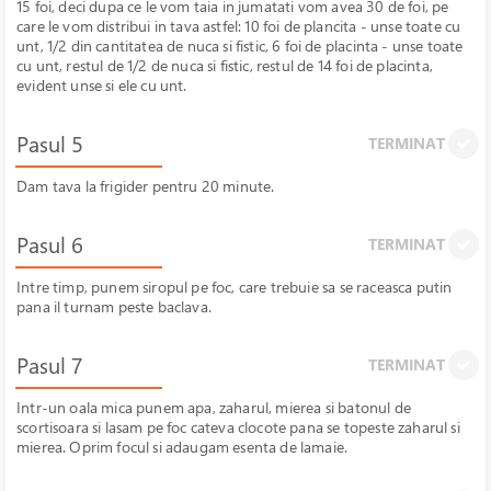
15 foi, deci dupa ce le vom taia in jumatati vom avea 30 de foi, pe
care le vom distribui in tava astfel: 10 foi de plancita - unse toate cu
unt, 1/2 din cantitatea de nuca si fistic, 6 foi de placinta - unse toate
cu unt, restul de 1/2 de nuca si fistic, restul de 14 foi de placinta,
evident unse si ele cu unt.
Pasul 5
TERMINAT
Dam tava la frigider pentru 20 minute.
Pasul 6
TERMINAT
Intre timp, punem siropul pe foc, care trebuie sa se raceasca putin
pana il turnam peste baclava.
Pasul 7
TERMINAT
Intr-un oala mica punem apa, zaharul, mierea si batonul de
scortisoara si lasam pe foc cateva clocote pana se topeste zaharul si
mierea. Oprim focul si adaugam esenta de lamaie.