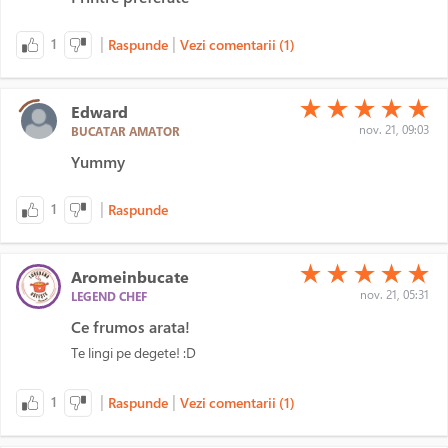
|
|
1
Raspunde
Vezi comentarii (1)
(*)
(*)
(*)
(*)
(*)
★
★
★
★
★
Edward
nov. 21, 09:03
BUCATAR AMATOR
Yummy
|
1
Raspunde
(*)
(*)
(*)
(*)
(*)
★
★
★
★
★
Aromeinbucate
nov. 21, 05:31
LEGEND CHEF
Ce frumos arata!
Te lingi pe degete! :D
|
|
1
Raspunde
Vezi comentarii (1)