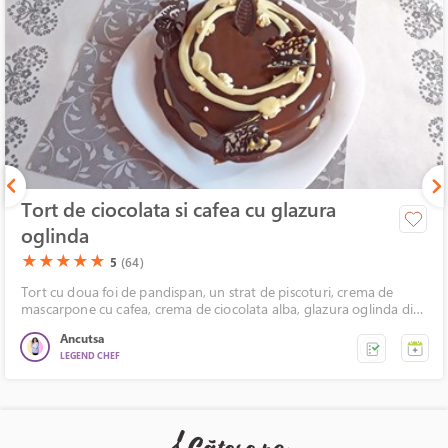
Tort de ciocolata si cafea cu glazura
oglinda
(*)
(*)
(*)
(*)
(*)
★
★
★
★
★
5
(64)
Tort cu doua foi de pandispan, un strat de piscoturi, crema de
mascarpone cu cafea, crema de ciocolata alba, glazura oglinda din
ciocolata, decorata cu fluturasi de ciocolata.
Ancutsa
LEGEND CHEF