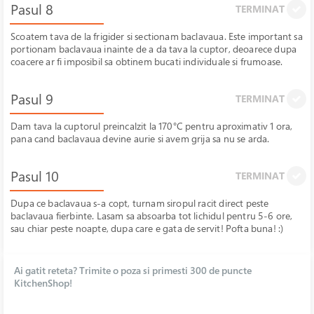
Pasul 8
TERMINAT
Scoatem tava de la frigider si sectionam baclavaua. Este important sa
portionam baclavaua inainte de a da tava la cuptor, deoarece dupa
coacere ar fi imposibil sa obtinem bucati individuale si frumoase.
Pasul 9
TERMINAT
Dam tava la cuptorul preincalzit la 170°C pentru aproximativ 1 ora,
pana cand baclavaua devine aurie si avem grija sa nu se arda.
Pasul 10
TERMINAT
Dupa ce baclavaua s-a copt, turnam siropul racit direct peste
baclavaua fierbinte. Lasam sa absoarba tot lichidul pentru 5-6 ore,
sau chiar peste noapte, dupa care e gata de servit! Pofta buna! :)
Ai gatit reteta? Trimite o poza si primesti 300 de puncte
KitchenShop!