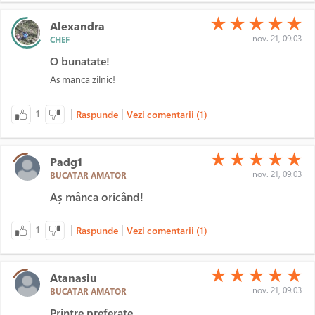
(*)
(*)
(*)
(*)
(*)
★
★
★
★
★
Alexandra
nov. 21, 09:03
CHEF
O bunatate!
As manca zilnic!
|
|
1
Raspunde
Vezi comentarii (1)
(*)
(*)
(*)
(*)
(*)
★
★
★
★
★
Padg1
nov. 21, 09:03
BUCATAR AMATOR
Aș mânca oricând!
|
|
1
Raspunde
Vezi comentarii (1)
(*)
(*)
(*)
(*)
(*)
★
★
★
★
★
Atanasiu
nov. 21, 09:03
BUCATAR AMATOR
Printre preferate