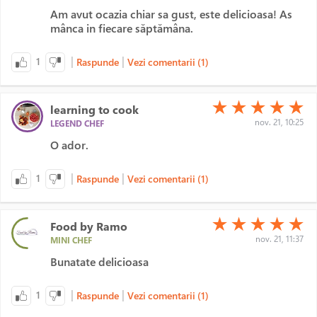
Am avut ocazia chiar sa gust, este delicioasa! As
mânca in fiecare săptămâna.
|
|
1
Raspunde
Vezi comentarii (1)
(*)
(*)
(*)
(*)
(*)
★
★
★
★
★
learning to cook
nov. 21, 10:25
LEGEND CHEF
O ador.
|
|
1
Raspunde
Vezi comentarii (1)
(*)
(*)
(*)
(*)
(*)
★
★
★
★
★
Food by Ramo
nov. 21, 11:37
MINI CHEF
Bunatate delicioasa
|
|
1
Raspunde
Vezi comentarii (1)