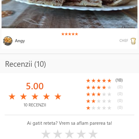
(*)
(*)
(*)
(*)
(*)
★
★
★
★
★
Angy
CHEF
Recenzii (10)
(*)
(*)
(*)
(*)
(*)
(10)
★
★
★
★
★
5.00
(*)
(*)
(*)
(*)
( )
(0)
★
★
★
★
★
(*)
(*)
(*)
(*)
(*)
(*)
(*)
(*)
( )
( )
(0)
★
★
★
★
★
★
★
★
★
★
(*)
(*)
( )
( )
( )
(0)
★
★
★
★
★
10 RECENZII
(*)
( )
( )
( )
( )
(0)
★
★
★
★
★
Ai gatit reteta? Vrem sa aflam parerea ta!
( )
( )
( )
( )
( )
★
★
★
★
★