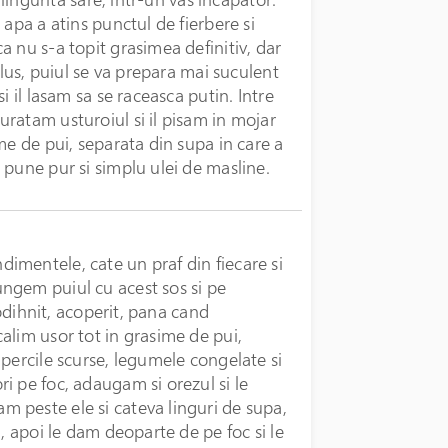
apa a atins punctul de fierbere si
 nu s-a topit grasimea definitiv, dar
plus, puiul se va prepara mai suculent
i il lasam sa se raceasca putin. Intre
ratam usturoiul si il pisam in mojar
me de pui, separata din supa in care a
 pune pur si simplu ulei de masline.
imentele, cate un praf din fiecare si
ngem puiul cu acest sos si pe
 odihnit, acoperit, pana cand
alim usor tot in grasime de pui,
percile scurse, legumele congelate si
i pe foc, adaugam si orezul si le
 peste ele si cateva linguri de supa,
, apoi le dam deoparte de pe foc si le