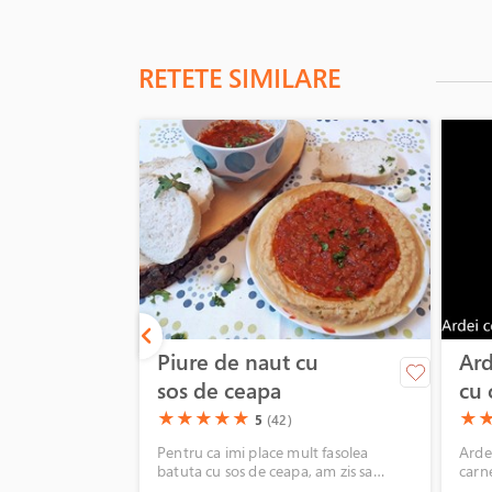
RETETE SIMILARE
Piure de naut cu
Ard
sos de ceapa
cu 
car
(*)
(*)
(*)
(*)
(*)
(*)
(*
★
★
★
★
★
★
5
(42)
Pentru ca imi place mult fasolea
Arde
batuta cu sos de ceapa, am zis sa
carn
incerc si cu nautul si mi-a placut cum a
sanat