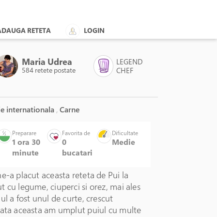
ADAUGA RETETA
LOGIN
Maria Udrea
LEGEND
584 retete postate
CHEF
e internationala
,
Carne
Preparare
Favorita de
Dificultate
1 ora 30
0
Medie
minute
bucatari
e-a placut aceasta reteta de Pui la
 cu legume, ciuperci si orez, mai ales
ul a fost unul de curte, crescut
data aceasta am umplut puiul cu multe