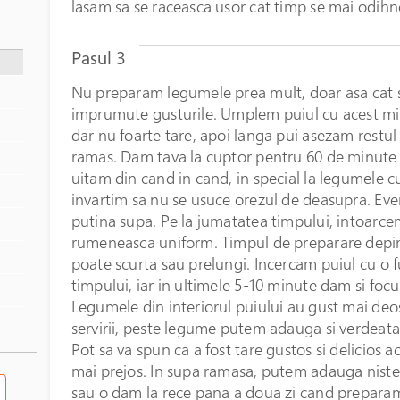
lasam sa se raceasca usor cat timp se mai odihne
Pasul 3
Nu preparam legumele prea mult, doar asa cat sa
imprumute gusturile. Umplem puiul cu acest mixt
dar nu foarte tare, apoi langa pui asezam restul
ramas. Dam tava la cuptor pentru 60 de minute l
uitam din cand in cand, in special la legumele cu
invartim sa nu se usuce orezul de deasupra. Eve
putina supa. Pe la jumatatea timpului, intoarcem
rumeneasca uniform. Timpul de preparare depind
poate scurta sau prelungi. Incercam puiul cu o f
timpului, iar in ultimele 5-10 minute dam si focu
Legumele din interiorul puiului au gust mai deos
servirii, peste legume putem adauga si verdeata
Pot sa va spun ca a fost tare gustos si delicios a
mai prejos. In supa ramasa, putem adauga niste l
sau o dam la rece pana a doua zi cand prepara