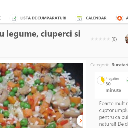
E
LISTA DE CUMPARATURI
CALENDAR
u legume, ciuperci si
( )
( )
( )
( )
( )
★
★
★
★
★
(0)
Categorii:
Bucatari
Pregatire
30
minute
Foarte mult n
cuptor umplut
pentru ca pui
natural! De 