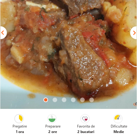
Pregatire
Preparare
Favorita de
Dificultate
1 ora
2 ore
2 bucatari
Medie