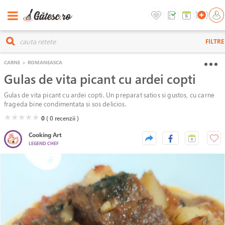
FILTRE
CARNE
>
ROMANEASCA
Gulas de vita picant cu ardei copti
Gulas de vita picant cu ardei copti. Un preparat satios si gustos, cu carne
frageda bine condimentata si sos delicios.
( )
( )
( )
( )
( )
★
★
★
★
★
0
( 0
recenzii )
Cooking Art
LEGEND CHEF