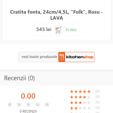
Cratita fonta, 24cm/4,5L, "Folk", Rosu -
LAVA
545 lei
În stoc
vezi toate produsele
Recenzii (0)
(*)
(*)
(*)
(*)
(*)
(0)
★
★
★
★
★
0.00
(*)
(*)
(*)
(*)
( )
(0)
★
★
★
★
★
( )
( )
( )
( )
( )
(*)
(*)
(*)
( )
( )
(0)
★
★
★
★
★
★
★
★
★
★
(*)
(*)
( )
( )
( )
(0)
★
★
★
★
★
0 RECENZII