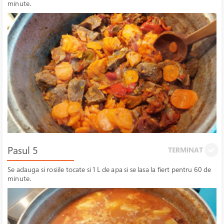
minute.
Pasul 5
TERMINAT
Se adauga si rosiile tocate si 1 L de apa si se lasa la fiert pentru 60 de
minute.