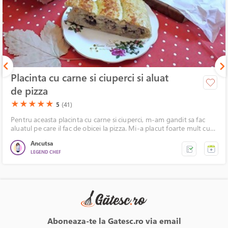
Placinta cu carne si ciuperci si aluat
de pizza
(*)
(*)
(*)
(*)
(*)
★
★
★
★
★
5
(41)
Pentru aceasta placinta cu carne si ciuperci, m-am gandit sa fac
aluatul pe care il fac de obicei la pizza. Mi-a placut foarte mult cum
a iesit, iar ai mei au fost incantati de ea.
Ancutsa
LEGEND CHEF
Aboneaza-te la Gatesc.ro via email