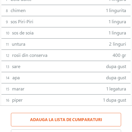
chimen
1 lingurita
8
sos Piri-Piri
1 lingura
9
sos de soia
1 lingura
10
untura
2 linguri
11
rosii din conserva
400 gr
12
sare
dupa gust
13
apa
dupa gust
14
marar
1 legatura
15
piper
1 dupa gust
16
ADAUGA LA LISTA DE CUMPARATURI