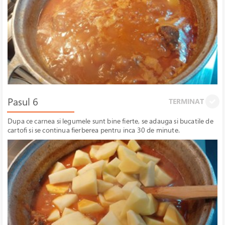
Pasul 6
TERMINAT
Dupa ce carnea si legumele sunt bine fierte, se adauga si bucatile de
cartofi si se continua fierberea pentru inca 30 de minute.