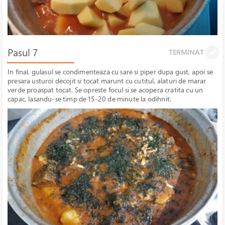
Pasul 7
TERMINAT
In final, gulasul se condimenteaza cu sare si piper dupa gust, apoi se
presara usturoi decojit si tocat marunt cu cutitul, alaturi de marar
verde proaspat tocat. Se opreste focul si se acopera cratita cu un
capac, lasandu-se timp de 15-20 de minute la odihnit.