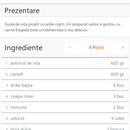
Prezentare
Gulas de vita picant cu ardei copti. Un preparat satios si gustos, cu
carne frageda bine condimentata si sos delicios.
Ingrediente
4 Portii
antricot de vita
600 gr
1
cartofi
600 gr
2
ardei kapia
6 buc
3
ceapa rosie
3 buc
4
morcovi
2 buc
5
usturoi
5 catei
6
boia dulce
1 lingura
7