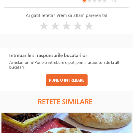
(*)
( )
( )
( )
( )
(0)
★
★
★
★
★
Ai gatit reteta? Vrem sa aflam parerea ta!
( )
( )
( )
( )
( )
★
★
★
★
★
Intrebarile si raspunsurile bucatarilor
Ai nelamuriri? Pune o intrebare si poti primi raspunsuri de la alti
bucatari.
PUNE O INTREBARE
RETETE SIMILARE