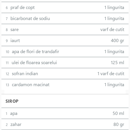
praf de copt
1 lingurita
6
bicarbonat de sodiu
1 lingurita
7
sare
varf de cutit
8
iaurt
400 gr
9
apa de flori de trandafir
1 lingurita
10
ulei de floarea soarelui
125 ml
11
sofran indian
1 varf de cutit
12
cardamon macinat
1 lingurita
13
SIROP
apa
50 ml
1
zahar
80 gr
2