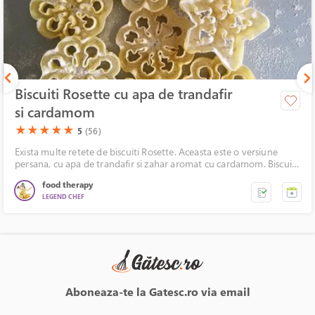
Biscuiti Rosette cu apa de trandafir
si cardamom
(*)
(*)
(*)
(*)
(*)
★
★
★
★
★
5
(56)
Exista multe retete de biscuiti Rosette. Aceasta este o versiune
persana, cu apa de trandafir si zahar aromat cu cardamom. Biscuitii
Rosette sunt foarte delicati si crocanti. Un snack excelent langa o
food therapy
cafea sau ceai, dar merg foarte bine si langa o inghetata.
LEGEND CHEF
Aboneaza-te la Gatesc.ro via email