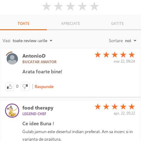
( )
( )
( )
( )
( )
★
★
★
★
★
TOATE
APRECIATE
GATITE
Vezi
toate review-urile
Sortare
noi
(*)
(*)
(*)
(*)
(*)
★
★
★
★
★
AntonioD
mai 22, 09:24
BUCATAR AMATOR
Arata foarte bine!
|
0
Raspunde
(*)
(*)
(*)
(*)
(*)
★
★
★
★
★
food therapy
apr. 22, 05:22
LEGEND CHEF
Ce idee Buna !
Gulab jamun este desertul indian preferat. Am sa incerc si in
varianta de prajitura.