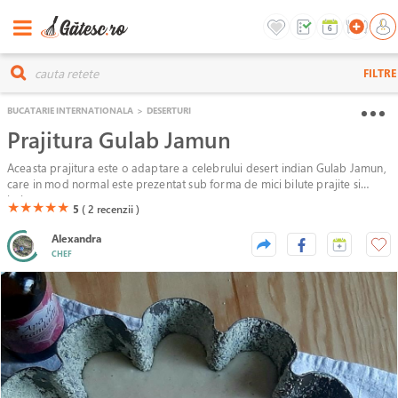
FILTRE
BUCATARIE INTERNATIONALA
>
DESERTURI
Prajitura Gulab Jamun
Aceasta prajitura este o adaptare a celebrului desert indian Gulab Jamun,
care in mod normal este prezentat sub forma de mici bilute prajite si
insiropate.
(*)
(*)
(*)
(*)
(*)
★
★
★
★
★
5
( 2
recenzii )
Alexandra
CHEF