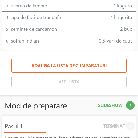
zeama de lamaie
1 lingura
3
apa de flori de trandafir
1 lingurita
4
seminte de cardamon
2 buc
5
sofran indian
0.5 varf de cutit
6
ADAUGA LA LISTA DE CUMPARATURI
VEZI LISTA
Mod de preparare
SLIDESHOW
Pasul 1
TERMINAT
Ungem cu ulei si tapetam cu faina o forma cat mai apropiata ca cea