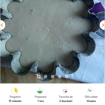
Pregatire
Preparare
Favorita de
Dificultate
15 minute
1 ora
2 bucatari
Usoara