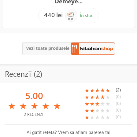
Demeye...
440 lei
În stoc
vezi toate produsele
Recenzii (2)
(*)
(*)
(*)
(*)
(*)
(2)
★
★
★
★
★
5.00
(*)
(*)
(*)
(*)
( )
(0)
★
★
★
★
★
(*)
(*)
(*)
(*)
(*)
(*)
(*)
(*)
( )
( )
(0)
★
★
★
★
★
★
★
★
★
★
(*)
(*)
( )
( )
( )
(0)
★
★
★
★
★
2 RECENZII
(*)
( )
( )
( )
( )
(0)
★
★
★
★
★
Ai gatit reteta? Vrem sa aflam parerea ta!