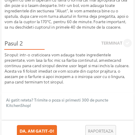
din poze si o lasam deoparte. Intr-un bol, vom adauga toate
ingredientele din sectiunea "Aluat", le vom amesteca bine cu o
spatula, dupa care vom turna aluatul in forma deja pregatita, apoi o
vom da la cuptor la 170°C, pentru 60 de minute. Foarte important,
sa nu deschideti cuptorul in primele 40 de minute de la coacere.
Pasul 2
TERMINAT
Siropul: intr-o craticioara vom adauga toate ingredientele
prezentate, vom lasa la foc mic sa fiarba continutul, amestecand
continuu pana cand siropul devine usor legat si mai inchis la culoare.
Acesta va fi folosit imediat ce vom scoate din cuptor prajitura, o
asezam pe o farfurie si apoi incepem a o insiropa usor cu o lingura,
pana cand terminam tot siropul.
Ai gatit reteta? Trimite o poza si primesti 300 de puncte
KitchenShop!
DA, AM GATIT-O!
RAPORTEAZA