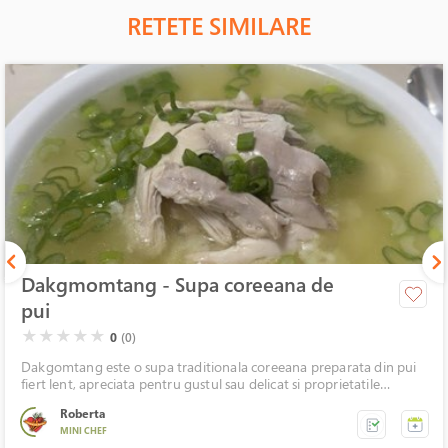
RETETE SIMILARE
Dakgmomtang - Supa coreeana de
pui
( )
( )
( )
( )
( )
★
★
★
★
★
0
(0)
Dakgomtang este o supa traditionala coreeana preparata din pui
fiert lent, apreciata pentru gustul sau delicat si proprietatile
hranitoare. Spre deosebire de multe alte supe, aceasta nu este
Roberta
condimentata puternic in timpul gatirii. Secretul ei consta in
MINI CHEF
fierberea indelungata a puiului, care da nastere unei supe limpezi,