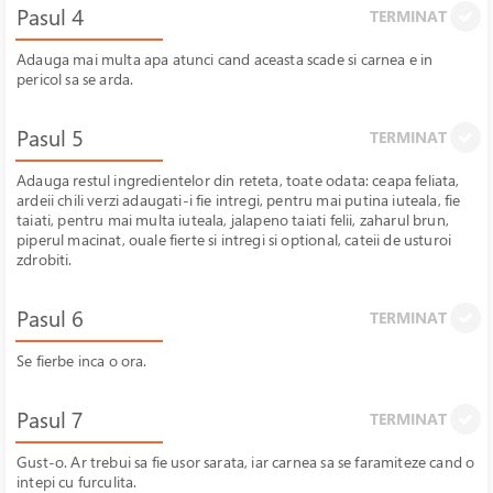
Pasul 4
TERMINAT
Adauga mai multa apa atunci cand aceasta scade si carnea e in
pericol sa se arda.
Pasul 5
TERMINAT
Adauga restul ingredientelor din reteta, toate odata: ceapa feliata,
ardeii chili verzi adaugati-i fie intregi, pentru mai putina iuteala, fie
taiati, pentru mai multa iuteala, jalapeno taiati felii, zaharul brun,
piperul macinat, ouale fierte si intregi si optional, cateii de usturoi
zdrobiti.
Pasul 6
TERMINAT
Se fierbe inca o ora.
Pasul 7
TERMINAT
Gust-o. Ar trebui sa fie usor sarata, iar carnea sa se faramiteze cand o
intepi cu furculita.