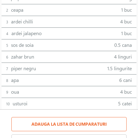
ceapa
1 buc
2
ardei chilli
4 buc
3
ardei jalapeno
1 buc
4
sos de soia
0.5 cana
5
zahar brun
4 linguri
6
piper negru
1.5 lingurite
7
apa
6 cani
8
oua
4 buc
9
usturoi
5 catei
10
ADAUGA LA LISTA DE CUMPARATURI