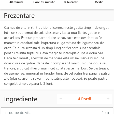
30 minute
3 ore 50 minute
0 bucatari
Medie
Prezentare
Carnea de vita in stil traditional coreean este gatita timp indelungat
intr-un sos aromat de soia si este servita cu oua fierte, gatite in
acelasi sos. Este un preparat dulce-sarat, care este destinat sa fie
mancat in cantitati mici impreuna cu garnitura de legume sau de
orez. Caldura scazuta si un timp lung de fierbere sunt esentiale
pentru reusita fripturii. Ceva magic se intampla dupa a doua ora.
Daca te grabesti, acest fel de mancare este ok sa-l servesti si dupa
doar o ora de gatire, dar este incomparabil mai bun dupa doua sau
trei ore, si cu cat il fierbi mai incet cu atat este mai bun. Se pastreaza,
de asemenea, minunat in frigider timp de cel putin trei pana la patru
zile (plus ca aroma se va imbunatatii peste noapte). Se poate pastra
congelat timp de pana la 3 luni.
Ingrediente
4 Portii
pulpe de vita
1 kg
1