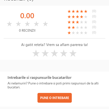
(*)
(*)
(*)
(*)
(*)
(0)
★
★
★
★
★
0.00
(*)
(*)
(*)
(*)
( )
(0)
★
★
★
★
★
( )
( )
( )
( )
( )
(*)
(*)
(*)
( )
( )
(0)
★
★
★
★
★
★
★
★
★
★
(*)
(*)
( )
( )
( )
(0)
★
★
★
★
★
0 RECENZII
(*)
( )
( )
( )
( )
(0)
★
★
★
★
★
Ai gatit reteta? Vrem sa aflam parerea ta!
( )
( )
( )
( )
( )
★
★
★
★
★
Intrebarile si raspunsurile bucatarilor
Ai nelamuriri? Pune o intrebare si poti primi raspunsuri de la alti
bucatari.
PUNE O INTREBARE