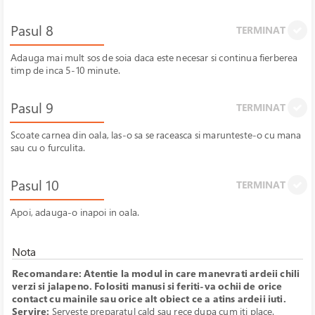
Pasul 8
TERMINAT
Adauga mai mult sos de soia daca este necesar si continua fierberea
timp de inca 5-10 minute.
Pasul 9
TERMINAT
Scoate carnea din oala, las-o sa se raceasca si marunteste-o cu mana
sau cu o furculita.
Pasul 10
TERMINAT
Apoi, adauga-o inapoi in oala.
Nota
Recomandare: Atentie la modul in care manevrati ardeii chili
verzi si jalapeno. Folositi manusi si feriti-va ochii de orice
contact cu mainile sau orice alt obiect ce a atins ardeii iuti.
Servire:
Serveste preparatul cald sau rece dupa cum iti place.