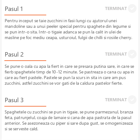
Pasul 1
TERMINAT
Pentru inceput se taie zucchini in fasii lungi cu ajutorul unei
mandoline sau a unui peeler special pentru spaghete din legume si
se pun intr-o sita. Intr-o tigaie adanca se pun la calit in ulei de
masline pe foc mediu ceapa, usturoiul, fulgii de chilli si rosiile cherry.
Pasul 2
TERMINAT
Se pune o oala cu apa la fiert in care se presara putina sare, in care se
fierb spaghetele timp de 10-12 minute. Se pastreaza o cana cu apa in
care au fiert pastele. Pastele se pun la scurs in sita in care am pus
zucchini, astfel zucchini se vor gati de la caldura pastelor fierte.
Pasul 3
TERMINAT
Spaghetele cu zucchini se pun in tigaie, se pune parmezanul, branza
feta, patrunjelul, coaja de lamaie si cana de apa pastrata de la pasul
anterior. Se asezoneaza cu piper si sare dupa gust, se omogenizeaza
si se serveste cald.