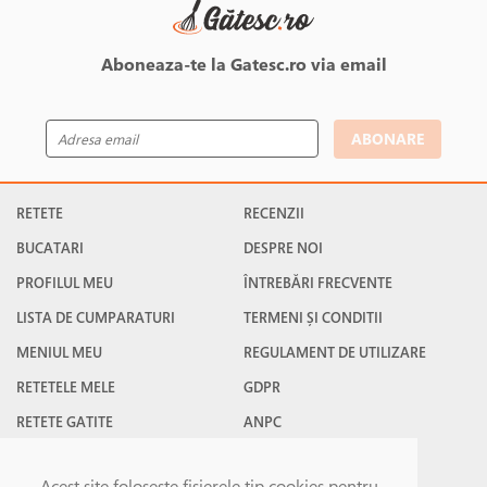
Aboneaza-te la Gatesc.ro via email
ABONARE
RETETE
RECENZII
BUCATARI
DESPRE NOI
PROFILUL MEU
ÎNTREBĂRI FRECVENTE
LISTA DE CUMPARATURI
TERMENI ȘI CONDITII
MENIUL MEU
REGULAMENT DE UTILIZARE
RETETELE MELE
GDPR
RETETE GATITE
ANPC
RETETE FAVORITE
CONTACT
Acest site foloseşte fişierele tip cookies pentru