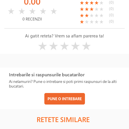
0.00
(*)
(*)
(*)
(*)
( )
(0)
★
★
★
★
★
( )
( )
( )
( )
( )
(*)
(*)
(*)
( )
( )
(0)
★
★
★
★
★
★
★
★
★
★
(*)
(*)
( )
( )
( )
(0)
★
★
★
★
★
0 RECENZII
(*)
( )
( )
( )
( )
(0)
★
★
★
★
★
Ai gatit reteta? Vrem sa aflam parerea ta!
( )
( )
( )
( )
( )
★
★
★
★
★
Intrebarile si raspunsurile bucatarilor
Ai nelamuriri? Pune o intrebare si poti primi raspunsuri de la alti
bucatari.
PUNE O INTREBARE
RETETE SIMILARE