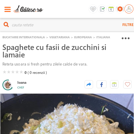
FILTRE
BUCATARIE INTERNATIONALA
>
VEGETARIANA
>
EUROPEANA
>
ITALIANA
Spaghete cu fasii de zucchini si
lamaie
Reteta usoara si fresh pentru zilele calde de vara.
( )
( )
( )
( )
( )
★
★
★
★
★
0
( 0
recenzii )
Ioana
CHEF