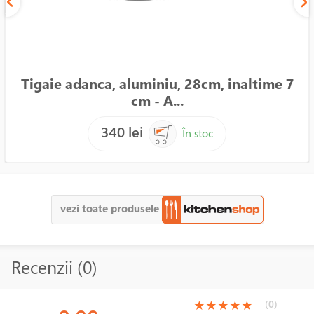
Tigaie adanca, aluminiu, 28cm, inaltime 7
cm - A...
340 lei
În stoc
vezi toate produsele
Recenzii (0)
(*)
(*)
(*)
(*)
(*)
(0)
★
★
★
★
★