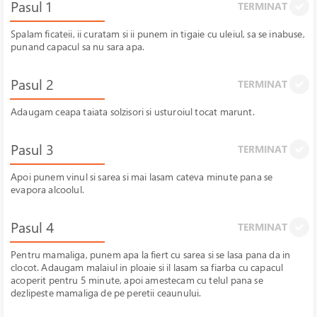
Pasul 1
TERMINAT
Spalam ficateii, ii curatam si ii punem in tigaie cu uleiul, sa se inabuse,
punand capacul sa nu sara apa.
Pasul 2
TERMINAT
Adaugam ceapa taiata solzisori si usturoiul tocat marunt.
Pasul 3
TERMINAT
Apoi punem vinul si sarea si mai lasam cateva minute pana se
evapora alcoolul.
Pasul 4
TERMINAT
Pentru mamaliga, punem apa la fiert cu sarea si se lasa pana da in
clocot. Adaugam malaiul in ploaie si il lasam sa fiarba cu capacul
acoperit pentru 5 minute, apoi amestecam cu telul pana se
dezlipeste mamaliga de pe peretii ceaunului.