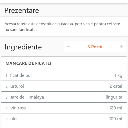
Prezentare
Acesta reteta este deosebit de gustoasa, potrivita si pentru cei care
nu sunt fani ficatei.
Ingrediente
3 Portii
MANCARE DE FICATEI
ficat de pui
1 kg
1
usturoi
2 catei
2
sare de Himalaya
1 lingurita
3
vin rosu
120 ml
4
ulei
100 ml
5