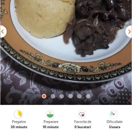
Pregatire
Preparare
Favorita de
Dificultate
30 minute
10 minute
0 bucatari
Usoara