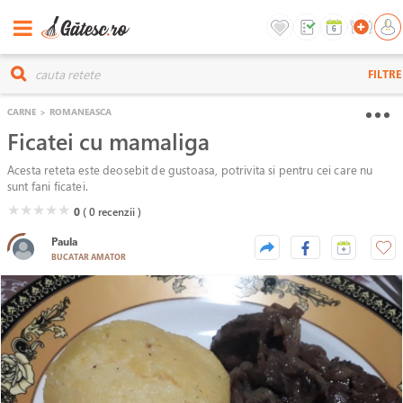
FILTRE
CARNE
>
ROMANEASCA
Ficatei cu mamaliga
Acesta reteta este deosebit de gustoasa, potrivita si pentru cei care nu
sunt fani ficatei.
( )
( )
( )
( )
( )
★
★
★
★
★
0
( 0
recenzii )
Paula
BUCATAR AMATOR