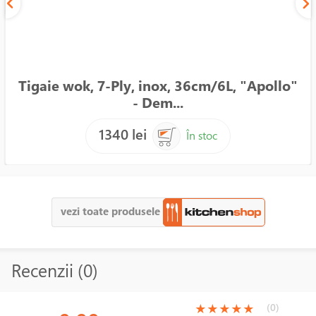
Tigaie wok, 7-Ply, inox, 36cm/6L, "Apollo"
- Dem...
1340 lei
În stoc
vezi toate produsele
Recenzii (0)
(*)
(*)
(*)
(*)
(*)
(0)
★
★
★
★
★