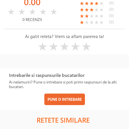
0.00
(*)
(*)
(*)
(*)
( )
(0)
★
★
★
★
★
( )
( )
( )
( )
( )
(*)
(*)
(*)
( )
( )
(0)
★
★
★
★
★
★
★
★
★
★
(*)
(*)
( )
( )
( )
(0)
★
★
★
★
★
0 RECENZII
(*)
( )
( )
( )
( )
(0)
★
★
★
★
★
Ai gatit reteta? Vrem sa aflam parerea ta!
( )
( )
( )
( )
( )
★
★
★
★
★
Intrebarile si raspunsurile bucatarilor
Ai nelamuriri? Pune o intrebare si poti primi raspunsuri de la alti
bucatari.
PUNE O INTREBARE
RETETE SIMILARE