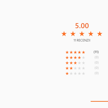
5.00
(*)
(*)
(*)
(*)
(*)
★
★
★
★
★
11 RECENZII
(*)
(*)
(*)
(*)
(*)
(11)
★
★
★
★
★
(*)
(*)
(*)
(*)
( )
(0)
★
★
★
★
★
(*)
(*)
(*)
( )
( )
(0)
★
★
★
★
★
(*)
(*)
( )
( )
( )
(0)
★
★
★
★
★
(*)
( )
( )
( )
( )
(0)
★
★
★
★
★