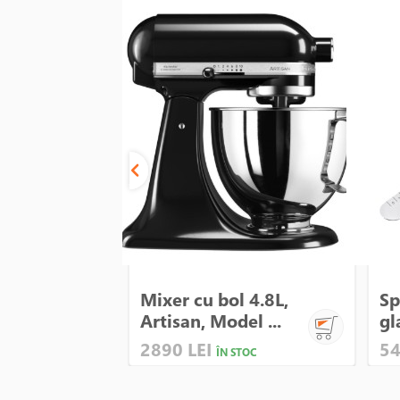
Mixer cu bol 4.8L,
Sp
Artisan, Model ...
gl
2890 LEI
54
ÎN STOC