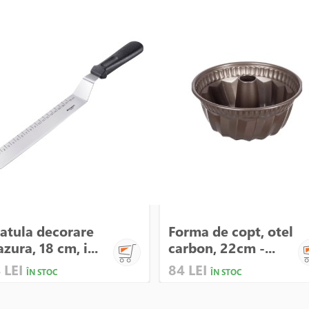
atula decorare
Forma de copt, otel
azura, 18 cm, i...
carbon, 22cm -...
 LEI
84 LEI
ÎN STOC
ÎN STOC