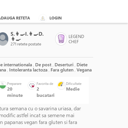
ADAUGA RETETA
LOGIN
S.👩‍🍳I.👩‍🍳D.
LEGEND
👩‍🍳
CHEF
271 retete postate
e internationala
,
De post
,
Deserturi
,
Diete
ana
,
Intoleranta lactoza
,
Fara gluten
,
Vegana
Preparare
Favorita de
Dificultate
20
2
Medie
minute
bucatari
tura semana cu o savarina uriasa, dar
modific astfel incat sa semene mai
n papanas vegan fara gluten si fara