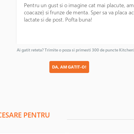
Pentru un gust si o imagine cat mai placute, am 
coacaze) si frunze de menta. Sper sa va placa ac
lactate si de post. Pofta buna!
Ai gatit reteta? Trimite o poza si primesti 300 de puncte Kitche
DA, AM GATIT-O!
CESARE PENTRU