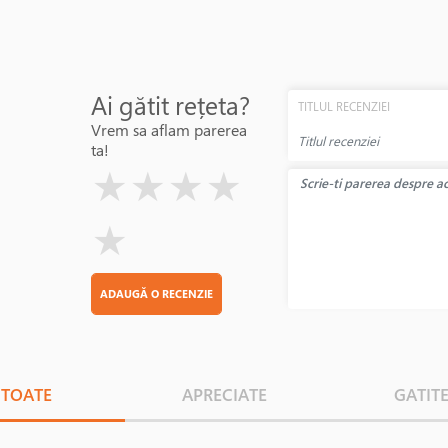
Ai gătit rețeta?
TITLUL RECENZIEI
Vrem sa aflam parerea
ta!
( )
( )
( )
( )
( )
★
★
★
★
★
ADAUGĂ O RECENZIE
TOATE
APRECIATE
GATIT