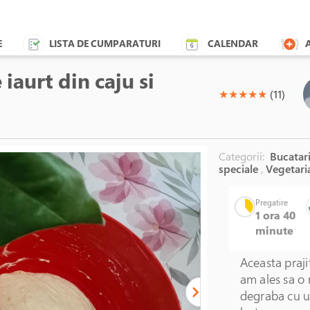
E
LISTA DE CUMPARATURI
CALENDAR
aurt din caju si
(*)
(*)
(*)
(*)
(*)
★
★
★
★
★
(11)
Categorii:
Bucatari
speciale
,
Vegetari
Pregatire
1 ora 40
minute
Aceasta praji
am ales sa o 
degraba cu u