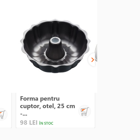
Forma pentru
Cantar elect
cuptor, otel, 25 cm
5kg - Zokur
-...
98 LEI
69 LEI
ÎN STOC
ÎN STOC