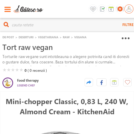
FILTRE
DE POST
>
DESERTURI
>
VEGETARIANA
>
RAW
>
VEGANA
Tort raw vegan
Torturile raw vegane sunt intotdeauna o alegere potrivita cand iti doresti
o gustare dulce, fara coacere. Baza tortului din alune si curmale
completeza perfect crema fina din alune caju, pudra de cacao, unt de
( )
( )
( )
( )
( )
★
★
★
★
★
0
( 0
recenzii )
cacao si sirop de artar. Indiferent daca esti vegan sau nu, acest desert
merita incercat si savurat.
food therapy
LEGEND CHEF
Mini-chopper Classic, 0,83 L, 240 W,
Almond Cream - KitchenAid