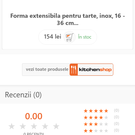
Forma extensibila pentru tarte, inox, 16 -
36 cm...
154 lei
În stoc
vezi toate produsele
Recenzii (0)
(*)
(*)
(*)
(*)
(*)
(0)
★
★
★
★
★
0.00
(*)
(*)
(*)
(*)
( )
(0)
★
★
★
★
★
( )
( )
( )
( )
( )
(*)
(*)
(*)
( )
( )
(0)
★
★
★
★
★
★
★
★
★
★
(*)
(*)
( )
( )
( )
(0)
★
★
★
★
★
0 RECENZII