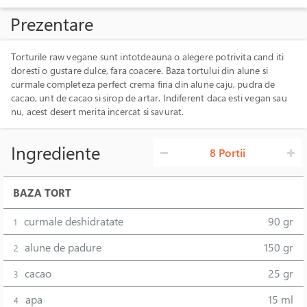
Prezentare
Torturile raw vegane sunt intotdeauna o alegere potrivita cand iti
doresti o gustare dulce, fara coacere. Baza tortului din alune si
curmale completeza perfect crema fina din alune caju, pudra de
cacao, unt de cacao si sirop de artar. Indiferent daca esti vegan sau
nu, acest desert merita incercat si savurat.
Ingrediente
8 Portii
BAZA TORT
curmale deshidratate
90 gr
1
alune de padure
150 gr
2
cacao
25 gr
3
apa
15 ml
4