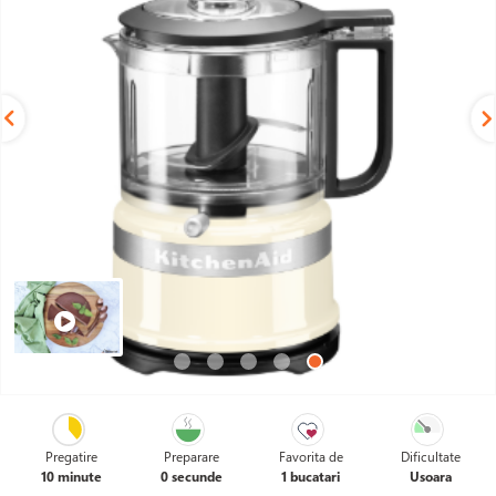
480 LEI
Pregatire
Preparare
Favorita de
Dificultate
În stoc
10 minute
0 secunde
1 bucatari
Usoara