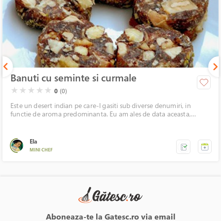
Banuti cu seminte si curmale
( )
( )
( )
( )
( )
★
★
★
★
★
0
(0)
Este un desert indian pe care-l gasiti sub diverse denumiri, in
functie de aroma predominanta. Eu am ales de data aceasta,
curmalele.
Ela
MINI CHEF
Aboneaza-te la Gatesc.ro via email