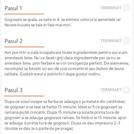
Pasul 1
TERMINAT
Gogosarii se spala, se taite in 4, se elimina cotorul si semintele iar
fiecare bucata se taie in fasii mai mici.
Pasul 2
TERMINAT
Am pus intr-o oala incapatoare toate ingredientele pentru sos si am
amestecat bine. Nu va faceti griji daca ingredientele par sa nu se
amestece bine, prin fierbere se vor omogeniza perfect. De asemenea,
recomand sa folositi un suc de rosii concentrat sau bulion de buna
calitate. Gustati sosul si potriviti-l dupa gustul vostru.
Pasul 3
TERMINAT
Dupa ce sosul incepe sa fiarba se adauga o jumatate din cantitatea
de gogosar si se lasa sa fiarba 15 minute. Ideal ar fi ca gogosarii sa
ramana putin crocanti. Dupa 15 minute sa scoate prima tura de
gogosari si se adauga gogosarii ramasi. Se fierb si ei 15 minute, apoi
se adauga si prima tura de gogosari. Dupa ce dau impreuna 2-3
clocote se dau la o parte de pe aragaz.