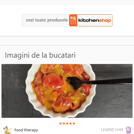
vezi toate produsele
Imagini de la bucatari
(*)
(*)
(*)
(*)
(*)
★
★
★
★
★
food therapy
LEGEND CHEF