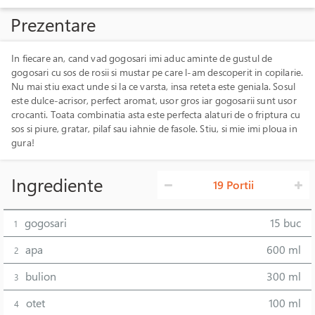
Prezentare
In fiecare an, cand vad gogosari imi aduc aminte de gustul de
gogosari cu sos de rosii si mustar pe care l-am descoperit in copilarie.
Nu mai stiu exact unde si la ce varsta, insa reteta este geniala. Sosul
este dulce-acrisor, perfect aromat, usor gros iar gogosarii sunt usor
crocanti. Toata combinatia asta este perfecta alaturi de o friptura cu
sos si piure, gratar, pilaf sau iahnie de fasole. Stiu, si mie imi ploua in
gura!
Ingrediente
19 Portii
gogosari
15 buc
1
apa
600 ml
2
bulion
300 ml
3
otet
100 ml
4