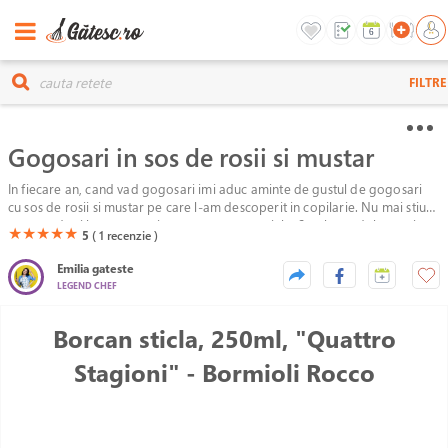
FILTRE
Gogosari in sos de rosii si mustar
In fiecare an, cand vad gogosari imi aduc aminte de gustul de gogosari
cu sos de rosii si mustar pe care l-am descoperit in copilarie. Nu mai stiu
exact unde si la ce varsta, insa reteta este geniala. Sosul este dulce-acrisor,
(*)
(*)
(*)
(*)
(*)
★
★
★
★
★
5
( 1
recenzie )
perfect aromat, usor gros iar gogosarii sunt usor crocanti. Toata
combinatia asta este perfecta alaturi de o friptura cu sos si piure, gratar,
Emilia gateste
pilaf sau iahnie de fasole. Stiu, si mie imi ploua in gura!
LEGEND CHEF
Borcan sticla, 250ml, "Quattro
Stagioni" - Bormioli Rocco
Unable to load the image!