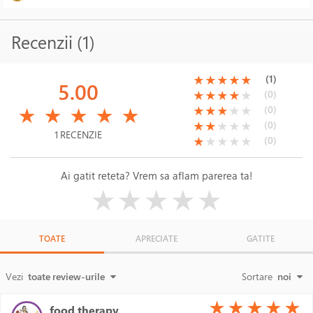
Recenzii (1)
(*)
(*)
(*)
(*)
(*)
(1)
★
★
★
★
★
5.00
(*)
(*)
(*)
(*)
( )
(0)
★
★
★
★
★
(*)
(*)
(*)
(*)
(*)
(*)
(*)
(*)
( )
( )
(0)
★
★
★
★
★
★
★
★
★
★
(*)
(*)
( )
( )
( )
(0)
★
★
★
★
★
1 RECENZIE
(*)
( )
( )
( )
( )
(0)
★
★
★
★
★
Ai gatit reteta? Vrem sa aflam parerea ta!
( )
( )
( )
( )
( )
★
★
★
★
★
TOATE
APRECIATE
GATITE
Vezi
toate review-urile
Sortare
noi
(*)
(*)
(*)
(*)
(*)
★
★
★
★
★
food therapy