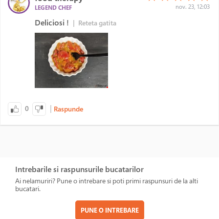
nov. 23, 12:03
LEGEND CHEF
Deliciosi !
|
Reteta gatita
|
0
Raspunde
Intrebarile si raspunsurile bucatarilor
Ai nelamuriri? Pune o intrebare si poti primi raspunsuri de la alti
bucatari.
PUNE O INTREBARE