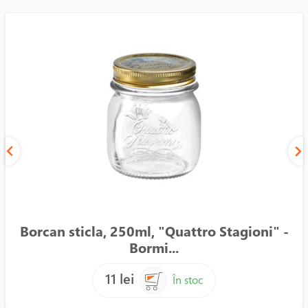
Borcan sticla, 250ml, "Quattro Stagioni" -
Bormi...
11 lei
În stoc