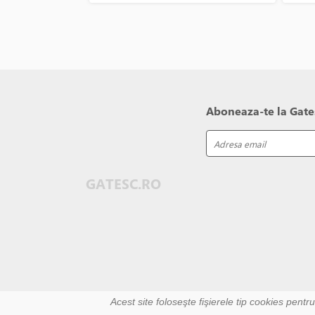
cremo
fier
buna
Aboneaza-te la Gates
GATESC.RO
Acest site foloseşte fişierele tip cookies pentr