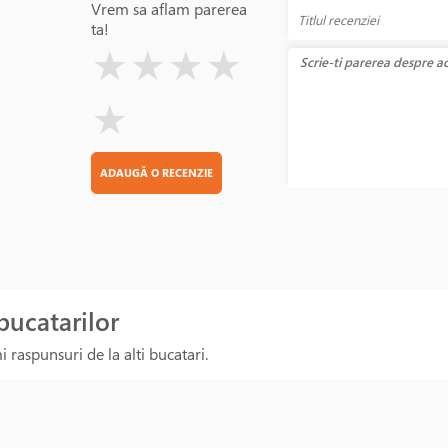
Vrem sa aflam parerea
ta!
( )
( )
( )
( )
( )
★
★
★
★
★
ADAUGĂ O RECENZIE
 bucatarilor
 raspunsuri de la alti bucatari.