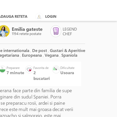
ADAUGA RETETA
LOGIN
Emilia gateste
LEGEND
1194 retete postate
CHEF
e internationala
,
De post
,
Gustari & Aperitive
egetariana
,
Europeana
,
Vegana
,
Spaniola
Preparare
Favorita de
Dificultate
7 minute
2
Usoara
bucatari
erana face parte din familia de supe
ginare din sudul Spaniei. Porra
e preparacu rosii, ardei si paine
ece este mult mai groasa decat verii
 gazpacho si salmorejo, este mai