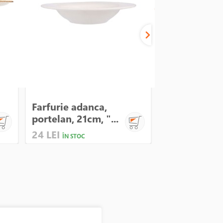
Farfurie adanca,
Farfurie ada
portelan, 21cm, "...
portelan, 30c
24 LEI
97 LEI
ÎN STOC
ÎN STOC