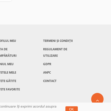
eu
 porc
e ma
o
m atat
OFILUL MEU
TERMENI ȘI CONDIȚII
TA DE
REGULAMENT DE
MPĂRĂTURI
UTILIZARE
NIUL MEU
GDPR
ȚETELE MELE
ANPC
ȚETE GĂTITE
CONTACT
TETE FAVORITE
 continuare îţi exprimi acordul asupra
OK