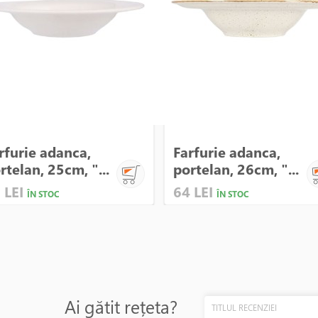
rfurie adanca,
Farfurie adanca,
rtelan, 25cm, "...
portelan, 26cm, "...
 LEI
64 LEI
ÎN STOC
ÎN STOC
Ai gătit rețeta?
TITLUL RECENZIEI