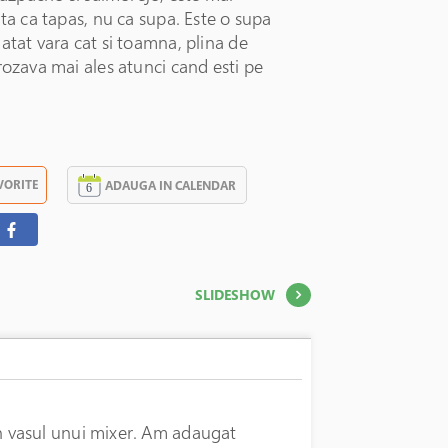
ita ca tapas, nu ca supa. Este o supa
atat vara cat si toamna, plina de
rozava mai ales atunci cand esti pe
VORITE
ADAUGA IN CALENDAR
SLIDESHOW
s in vasul unui mixer. Am adaugat