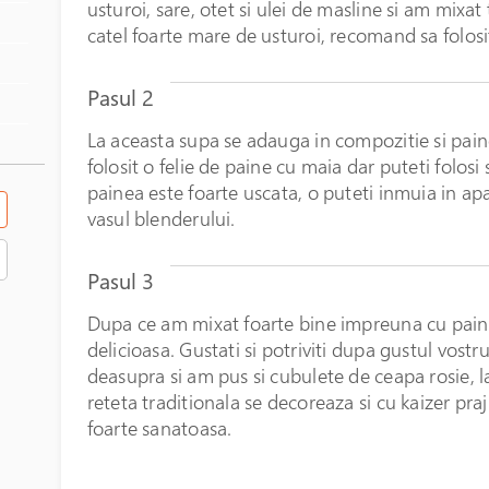
usturoi, sare, otet si ulei de masline si am mixat
catel foarte mare de usturoi, recomand sa folosit
Pasul 2
La aceasta supa se adauga in compozitie si pai
folosit o felie de paine cu maia dar puteti folosi
painea este foarte uscata, o puteti inmuia in apa
vasul blenderului.
Pasul 3
Dupa ce am mixat foarte bine impreuna cu paine
delicioasa. Gustati si potriviti dupa gustul vostr
deasupra si am pus si cubulete de ceapa rosie, las
reteta traditionala se decoreaza si cu kaizer praj
foarte sanatoasa.