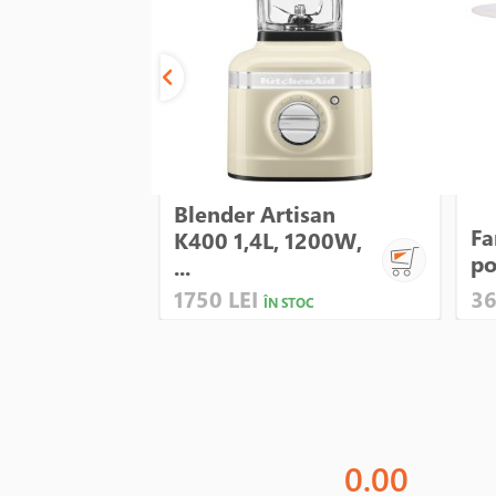
Blender Artisan
Fa
K400 1,4L, 1200W,
po
...
1750 LEI
36
ÎN STOC
0.00