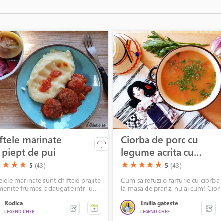
ftele marinate
Ciorba de porc cu
 piept de pui
legume acrita cu
zeama de
)
(*)
(*)
(*)
(*)
(*)
(*)
(*)
(*)
★
★
★
★
★
★
★
★
★
5
(43)
5
(43)
corcoduse
elele marinate sunt chiftele prajite
Cum sa refuzi o farfurie cu ciorba
umenite frumos, adaugate intr-un
la masa de pranz, nu ai cum! Cio
osu cu ceapa calita si condimente.
este o mancare sanatoasa si satio
Rodica
Emilia gateste
 este delicios, iar aceasta mancare
La noi nu lipseste ciorba niciodata
LEGEND CHEF
LEGEND CHEF
e perfect alaturi de un piure
am preparat pana acum tot felul