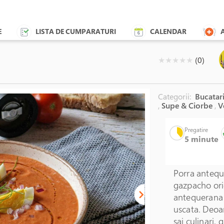
E
LISTA DE CUMPARATURI
CALENDAR
( )
( )
( )
( )
( )
★
★
★
★
★
(0)
Categorii:
Bucatari
,
Supe & Ciorbe
,
V
Pregatire
5 minute
Porra antequ
gazpacho ori
antequerana s
uscata. Deoar
sai culinari,