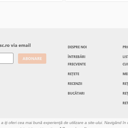
s cu unt din belsug si lapte
ciorbe, in plus am (re)inventat si 
binte. Pofta mare la o asemenea
cateva. Azi va propun o ciorba de
tate!
cu legume si acrita cu zeama de
corcoduse. Merge perfect cu
smantana, ceapa rosie sparta cu
pumnul si mult leustean. Dupa c
ridic de la masa dupa ce mananc 
astfel de portie de ciorba, zambi
eu, cat si stomacul meu.
c.ro via email
DESPRE NOI
PR
ÎNTREBĂRI
LIS
ABONARE
FRECVENTE
CU
REȚETE
ME
RECENZII
RE
BUCĂTARI
RE
RE
u a iţi oferi cea mai bună experienţă de utilizare a site-ului. Navigând în