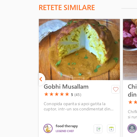
RETETE SIMILARE
Gobhi Musallam
Chi
din
(*)
(*)
(*)
(*)
(*)
★
★
★
★
★
5
(45)
(*)
(*
★
Conopida oparita si apoi gatita la
cuptor, intr-un sos condimentat din
Chifl
lapte de cocos si alune caju.
si r
sos r
food therapy
Sosul
LEGEND CHEF
merg