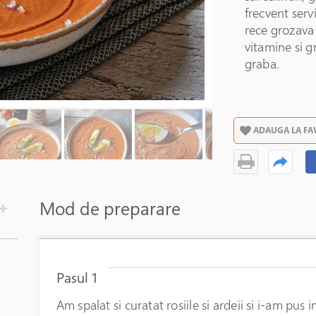
frecvent serv
rece grozava 
vitamine si g
graba.
ADAUGA LA FA
Mod de preparare
Pasul 1
Am spalat si curatat rosiile si ardeii si i-am pu