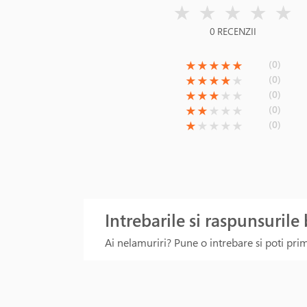
( )
( )
( )
( )
( )
★
★
★
★
★
0 RECENZII
(*)
(*)
(*)
(*)
(*)
(0)
★
★
★
★
★
(*)
(*)
(*)
(*)
( )
(0)
★
★
★
★
★
(*)
(*)
(*)
( )
( )
(0)
★
★
★
★
★
(*)
(*)
( )
( )
( )
(0)
★
★
★
★
★
(*)
( )
( )
( )
( )
(0)
★
★
★
★
★
Intrebarile si raspunsurile
Ai nelamuriri? Pune o intrebare si poti primi