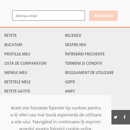
ABONARE
RETETE
RECENZII
BUCATARI
DESPRE NOI
PROFILUL MEU
ÎNTREBĂRI FRECVENTE
LISTA DE CUMPARATURI
TERMENI ȘI CONDITII
MENIUL MEU
REGULAMENT DE UTILIZARE
RETETELE MELE
GDPR
RETETE GATITE
ANPC
RETETE FAVORITE
CONTACT
Acest site foloseşte fişierele tip cookies pentru
a iţi oferi cea mai bună experienţă de utilizare
©Gatesc.ro 2026
a site-ului. Navigând în continuare îţi exprimi
acordul asupra folosirii cookie-urilor.