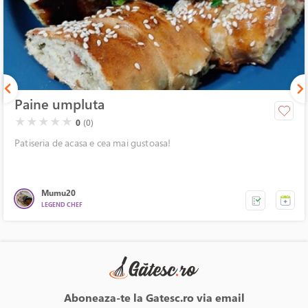
Paine umpluta
( )
( )
( )
( )
( )
★
★
★
★
★
0
(0)
Patiseria de acasa e cea mai gustoasa!
Mumu20
LEGEND CHEF
Aboneaza-te la Gatesc.ro via email