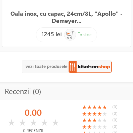
Oala inox, cu capac, 24cm/8L, "Apollo" -
Demeyer...
1245 lei
În stoc
vezi toate produsele
Recenzii (0)
(*)
(*)
(*)
(*)
(*)
(0)
★
★
★
★
★
0.00
(*)
(*)
(*)
(*)
( )
(0)
★
★
★
★
★
( )
( )
( )
( )
( )
(*)
(*)
(*)
( )
( )
(0)
★
★
★
★
★
★
★
★
★
★
(*)
(*)
( )
( )
( )
(0)
★
★
★
★
★
0 RECENZII
(0)