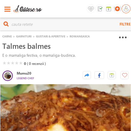
FILTRE
CARNE
>
GARNITURI
>
GUSTARI & APERITIVE
>
ROMANEASCA
Talmes balmes
E o mamaliga festiva, o mamaliga-budinca.
( )
( )
( )
( )
( )
★
★
★
★
★
0
( 0
recenzii )
Mumu20
LEGEND CHEF