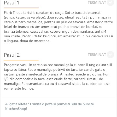
Pasul 1
TERMINAT
Fierb 11 oua tari si le curatam de coaja. Sotez bucati de carnati
(sunca, kaizer, ce va place), doar sotez, uleiul rezultat il pun in apa in
care o sa fierb mamaliga, pentru un plus de savoare. Amestec diferite
feluri de branza, eu am amestecat putina branza de burduf, cu
branza telemea, cascaval ras, cateva linguri de smantana, unt si 4
oua crude. Pentru "fata" budincii, am amestecat un ou, cascaval ras si
o lingura, doua de smantana.
Pasul 2
TERMINAT
Pregatesc vasul in care o sa coc mamaliga la cuptor. Il ung cu unt si il
tapez cu faina. Fac o mamaliga potrivit de tare, iar cand e gata o
rastorn peste amestecul de branza. Amestec repede si viguros. Pun
1/2 din compozitie in tava, asez ouale fierte, carnatii si restul de
mamaliga. Pun smantana cu ou si cascaval, si dau la cuptor pana se
rumeneste frumos.
Ai gatit reteta? Trimite o poza si primesti 300 de puncte
KitchenShop!