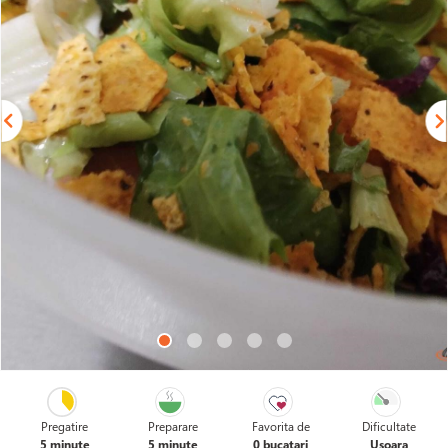
Pregatire
Preparare
Favorita de
Dificultate
5 minute
5 minute
0 bucatari
Usoara