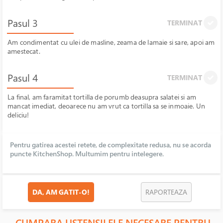
Pasul 3
TERMINAT
Am condimentat cu ulei de masline, zeama de lamaie si sare, apoi am
amestecat.
Pasul 4
TERMINAT
La final, am faramitat tortilla de porumb deasupra salatei si am
mancat imediat, deoarece nu am vrut ca tortilla sa se inmoaie. Un
deliciu!
Pentru gatirea acestei retete, de complexitate redusa, nu se acorda
puncte KitchenShop. Multumim pentru intelegere.
DA, AM GATIT-O!
RAPORTEAZA
CUMPARA USTENSILELE NECESARE PENTRU