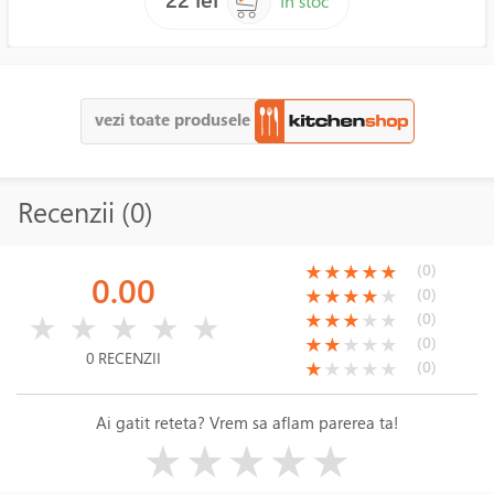
În stoc
vezi toate produsele
Recenzii (0)
(*)
(*)
(*)
(*)
(*)
(0)
★
★
★
★
★
0.00
(*)
(*)
(*)
(*)
( )
(0)
★
★
★
★
★
( )
( )
( )
( )
( )
(*)
(*)
(*)
( )
( )
(0)
★
★
★
★
★
★
★
★
★
★
(*)
(*)
( )
( )
( )
(0)
★
★
★
★
★
0 RECENZII
(*)
( )
( )
( )
( )
(0)
★
★
★
★
★
Ai gatit reteta? Vrem sa aflam parerea ta!
( )
( )
( )
( )
( )
★
★
★
★
★