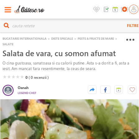
FILTRE
BUCATARIE INTERNATIONALA
>
DIETE SPECIALE
>
PESTE & FRUCTE DE MARE
>
SALATE
Salata de vara, cu somon afumat
O cina gustoasa, sanatoasa si cu calorii putine. Asta s-a dorit a fi, asta a
iesit. Am mancat fara resentimente, la ceas de seara.
( )
( )
( )
( )
( )
★
★
★
★
★
0
( 0
recenzii )
Oanah
LEGEND CHEF