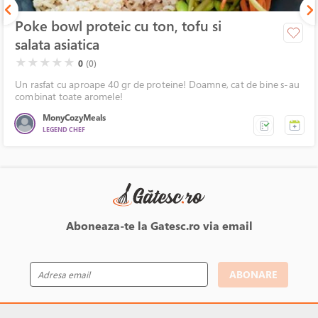
Poke bowl proteic cu ton, tofu si
salata asiatica
( )
( )
( )
( )
( )
★
★
★
★
★
0
(0)
Un rasfat cu aproape 40 gr de proteine! Doamne, cat de bine s-au
combinat toate aromele!
MonyCozyMeals
LEGEND CHEF
Aboneaza-te la Gatesc.ro via email
ABONARE