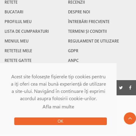
RETETE
RECENZII
BUCATARI
DESPRE NOI
PROFILUL MEU
ÎNTREBĂRI FRECVENTE
LISTA DE CUMPARATURI
TERMENI ȘI CONDITII
MENIUL MEU
REGULAMENT DE UTILIZARE
RETETELE MELE
GDPR
RETETE GATITE
ANPC
RETETE FAVORITE
CONTACT
Acest site foloseşte fişierele tip cookies pentru
a iţi oferi cea mai bună experienţă de utilizare
©Gatesc.ro 2026
a site-ului. Navigând în continuare îţi exprimi
acordul asupra folosirii cookie-urilor.
Afla mai multe
OK