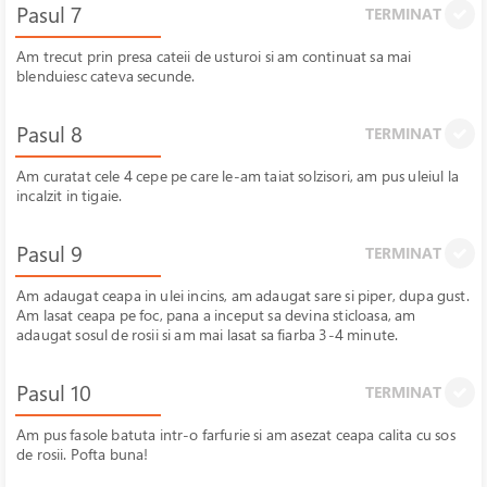
Pasul 7
TERMINAT
Am trecut prin presa cateii de usturoi si am continuat sa mai
blenduiesc cateva secunde.
Pasul 8
TERMINAT
Am curatat cele 4 cepe pe care le-am taiat solzisori, am pus uleiul la
incalzit in tigaie.
Pasul 9
TERMINAT
Am adaugat ceapa in ulei incins, am adaugat sare si piper, dupa gust.
Am lasat ceapa pe foc, pana a inceput sa devina sticloasa, am
adaugat sosul de rosii si am mai lasat sa fiarba 3-4 minute.
Pasul 10
TERMINAT
Am pus fasole batuta intr-o farfurie si am asezat ceapa calita cu sos
de rosii. Pofta buna!