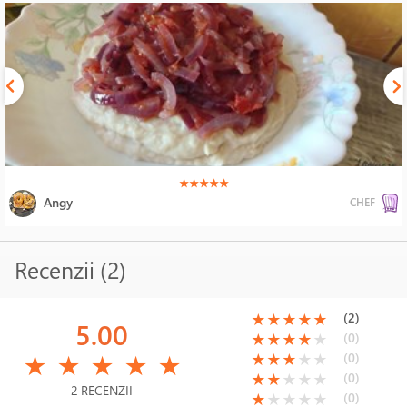
(*)
(*)
(*)
(*)
(*)
★
★
★
★
★
Angy
CHEF
Recenzii (2)
(*)
(*)
(*)
(*)
(*)
(2)
★
★
★
★
★
5.00
(*)
(*)
(*)
(*)
( )
(0)
★
★
★
★
★
(*)
(*)
(*)
(*)
(*)
(*)
(*)
(*)
( )
( )
(0)
★
★
★
★
★
★
★
★
★
★
(*)
(*)
( )
( )
( )
(0)
★
★
★
★
★
2 RECENZII
(*)
( )
( )
( )
( )
(0)
★
★
★
★
★