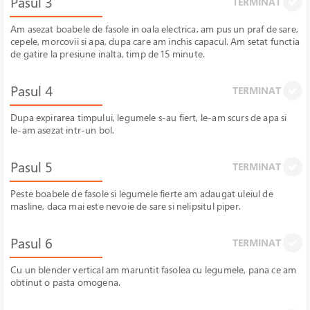
Pasul 3
TERMINAT
Am asezat boabele de fasole in oala electrica, am pus un praf de sare,
cepele, morcovii si apa, dupa care am inchis capacul. Am setat functia
de gatire la presiune inalta, timp de 15 minute.
Pasul 4
TERMINAT
Dupa expirarea timpului, legumele s-au fiert, le-am scurs de apa si
le-am asezat intr-un bol.
Pasul 5
TERMINAT
Peste boabele de fasole si legumele fierte am adaugat uleiul de
masline, daca mai este nevoie de sare si nelipsitul piper.
Pasul 6
TERMINAT
Cu un blender vertical am maruntit fasolea cu legumele, pana ce am
obtinut o pasta omogena.