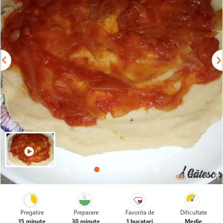
Pregatire
Preparare
Favorita de
Dificultate
15 minute
30 minute
1 bucatari
Medie