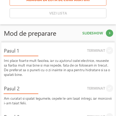
VEZI LISTA
Mod de preparare
SLIDESHOW
Pasul 1
TERMINAT
Imi place foarte mult fasolea, iar cu ajutorul oalei electrice, reuseste
sa fiarba mult mai bine si mai repede, fata de ce foloseam in trecut.
De preferat sa o puneti cu o zi inainte in apa pentru hidratare si sa o
spalati bine.
Pasul 2
TERMINAT
Am curatat si spalat legumele, cepele le-am lasat intregi, iar morcovii
i-am taiat felii.