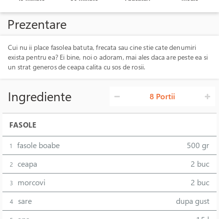
Prezentare
Cui nu ii place fasolea batuta, frecata sau cine stie cate denumiri
exista pentru ea? Ei bine, noi o adoram, mai ales daca are peste ea si
un strat generos de ceapa calita cu sos de rosii.
Ingrediente
8 Portii
FASOLE
fasole boabe
500 gr
1
ceapa
2 buc
2
morcovi
2 buc
3
sare
dupa gust
4