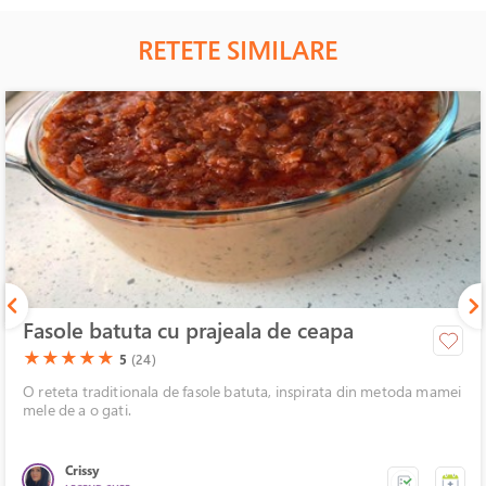
RETETE SIMILARE
Fasole batuta cu prajeala de ceapa
(*)
(*)
(*)
(*)
(*)
★
★
★
★
★
5
(24)
O reteta traditionala de fasole batuta, inspirata din metoda mamei
mele de a o gati.
Crissy