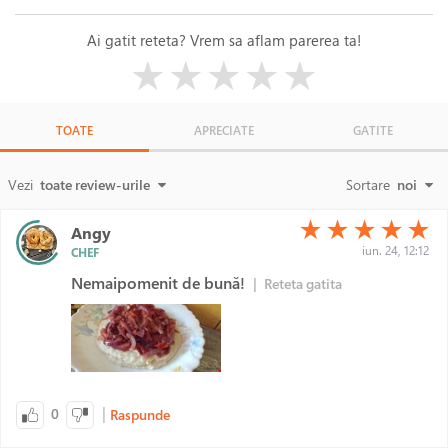
Ai gatit reteta? Vrem sa aflam parerea ta!
( )
( )
( )
( )
( )
★
★
★
★
★
TOATE
APRECIATE
GATITE
Vezi
toate review-urile
Sortare
noi
(*)
(*)
(*)
(*)
(*)
★
★
★
★
★
Angy
iun. 24, 12:12
CHEF
Nemaipomenit de bună!
|
Reteta gatita
|
0
Raspunde