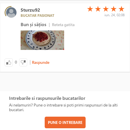
(*)
(*)
(*)
(*)
(*)
★
★
★
★
★
Sturzu92
iun. 24, 02:08
BUCATAR PASIONAT
Bun și sățios
|
Reteta gatita
|
0
Raspunde
Intrebarile si raspunsurile bucatarilor
Ai nelamuriri? Pune o intrebare si poti primi raspunsuri de la alti
bucatari.
PUNE O INTREBARE