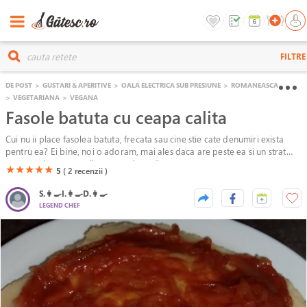
FILTRE
DE POST
>
GUSTARI & APERITIVE
>
OALA ELECTRICA SUB PRESIUNE
>
ROMANEASCA
>
VEGETARIANA
>
VEGANA
Fasole batuta cu ceapa calita
Cui nu ii place fasolea batuta, frecata sau cine stie cate denumiri exista
pentru ea? Ei bine, noi o adoram, mai ales daca are peste ea si un strat
generos de ceapa calita cu sos de rosii.
(*)
(*)
(*)
(*)
(*)
★
★
★
★
★
5
( 2
recenzii )
S.👩‍🍳I.👩‍🍳D.👩‍🍳
LEGEND CHEF