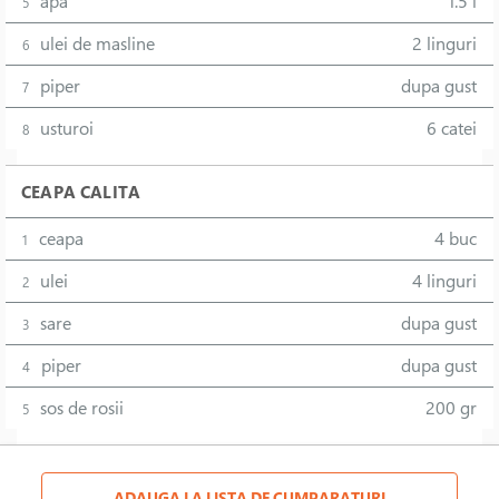
apa
1.5 l
5
ulei de masline
2 linguri
6
piper
dupa gust
7
usturoi
6 catei
8
CEAPA CALITA
ceapa
4 buc
1
ulei
4 linguri
2
sare
dupa gust
3
piper
dupa gust
4
sos de rosii
200 gr
5
ADAUGA LA LISTA DE CUMPARATURI