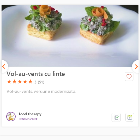
Vol-au-vents cu linte
(*)
(*)
(*)
(*)
(*)
★
★
★
★
★
5
(51)
Vol-au-vents, versiune modernizata.
food therapy
LEGEND CHEF