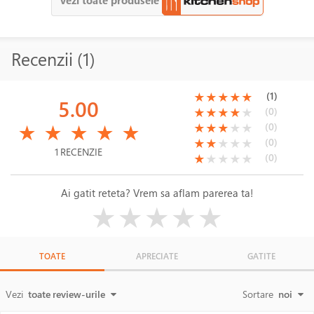
Recenzii (1)
(*)
(*)
(*)
(*)
(*)
(1)
★
★
★
★
★
5.00
(*)
(*)
(*)
(*)
( )
(0)
★
★
★
★
★
(*)
(*)
(*)
(*)
(*)
(*)
(*)
(*)
( )
( )
(0)
★
★
★
★
★
★
★
★
★
★
(*)
(*)
( )
( )
( )
(0)
★
★
★
★
★
1 RECENZIE
(*)
( )
( )
( )
( )
(0)
★
★
★
★
★
Ai gatit reteta? Vrem sa aflam parerea ta!
( )
( )
( )
( )
( )
★
★
★
★
★
TOATE
APRECIATE
GATITE
Vezi
toate review-urile
Sortare
noi