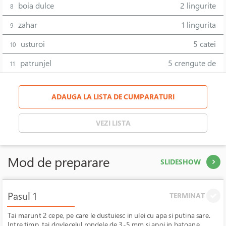
boia dulce
2 lingurite
8
zahar
1 lingurita
9
usturoi
5 catei
10
patrunjel
5 crengute de
11
ADAUGA LA LISTA DE CUMPARATURI
VEZI LISTA
Mod de preparare
SLIDESHOW
Pasul 1
TERMINAT
Tai marunt 2 cepe, pe care le dustuiesc in ulei cu apa si putina sare.
Intre timp, tai dovlecelul rondele de 3-5 mm si apoi in batoane.