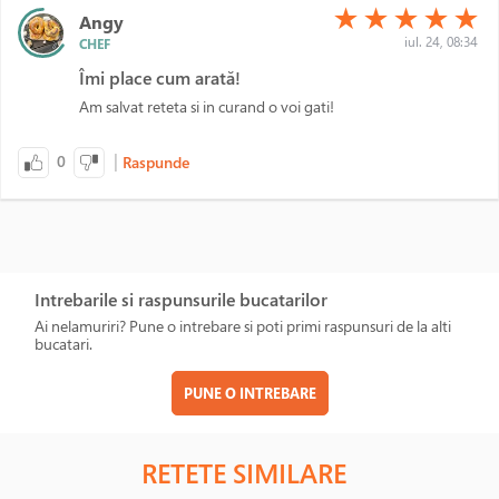
(*)
(*)
(*)
(*)
(*)
★
★
★
★
★
Angy
iul. 24, 08:34
CHEF
Îmi place cum arată!
Am salvat reteta si in curand o voi gati!
|
0
Raspunde
Intrebarile si raspunsurile bucatarilor
Ai nelamuriri? Pune o intrebare si poti primi raspunsuri de la alti
bucatari.
PUNE O INTREBARE
RETETE SIMILARE