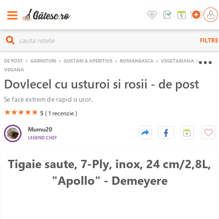
FILTRE
DE POST
>
GARNITURI
>
GUSTARI & APERITIVE
>
ROMANEASCA
>
VEGETARIANA
>
VEGANA
Dovlecel cu usturoi si rosii - de post
Se face extrem de rapid si usor.
(*)
(*)
(*)
(*)
(*)
★
★
★
★
★
5
( 1
recenzie )
Mumu20
LEGEND CHEF
Tigaie saute, 7-Ply, inox, 24 cm/2,8L,
"Apollo" - Demeyere
Unable to load the image!