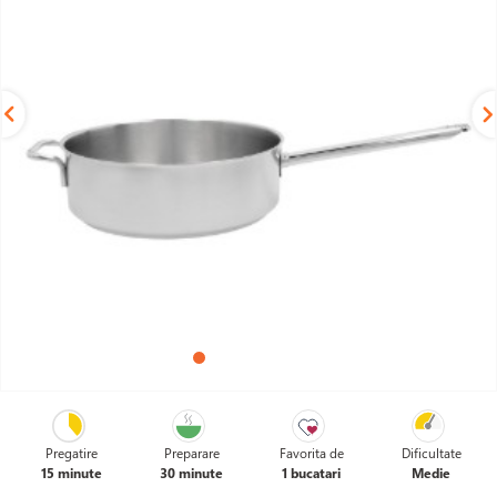
845 LEI
Pregatire
Preparare
Favorita de
Dificultate
În stoc
15 minute
30 minute
1 bucatari
Medie