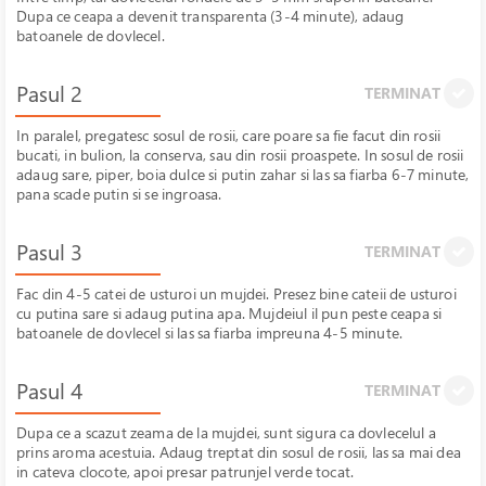
Dupa ce ceapa a devenit transparenta (3-4 minute), adaug
batoanele de dovlecel.
Pasul 2
TERMINAT
In paralel, pregatesc sosul de rosii, care poare sa fie facut din rosii
bucati, in bulion, la conserva, sau din rosii proaspete. In sosul de rosii
adaug sare, piper, boia dulce si putin zahar si las sa fiarba 6-7 minute,
pana scade putin si se ingroasa.
Pasul 3
TERMINAT
Fac din 4-5 catei de usturoi un mujdei. Presez bine cateii de usturoi
cu putina sare si adaug putina apa. Mujdeiul il pun peste ceapa si
batoanele de dovlecel si las sa fiarba impreuna 4-5 minute.
Pasul 4
TERMINAT
Dupa ce a scazut zeama de la mujdei, sunt sigura ca dovlecelul a
prins aroma acestuia. Adaug treptat din sosul de rosii, las sa mai dea
in cateva clocote, apoi presar patrunjel verde tocat.