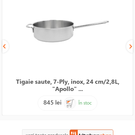
Tigaie saute, 7-Ply, inox, 24 cm/2,8L,
"Apollo" ...
845 lei
În stoc
vezi toate produsele