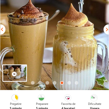
Pregatire
Preparare
Favorita de
Dificultate
5 minute
5 minute
4 bucatari
Usoara