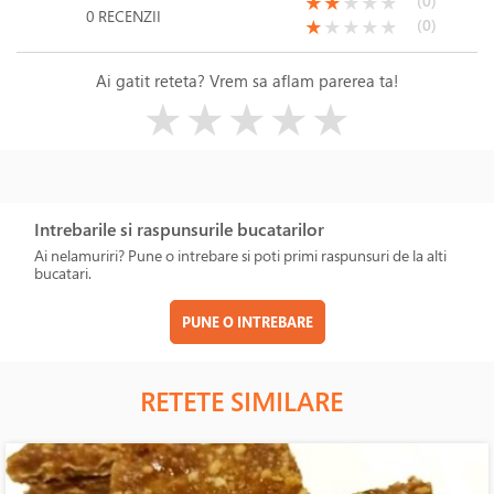
(*)
(*)
( )
( )
( )
(0)
★
★
★
★
★
0 RECENZII
(*)
( )
( )
( )
( )
(0)
★
★
★
★
★
Ai gatit reteta? Vrem sa aflam parerea ta!
( )
( )
( )
( )
( )
★
★
★
★
★
Intrebarile si raspunsurile bucatarilor
Ai nelamuriri? Pune o intrebare si poti primi raspunsuri de la alti
bucatari.
PUNE O INTREBARE
RETETE SIMILARE