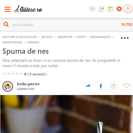
FILTRE
BAUTURI & COCKTAILURI
>
DE POST
>
DESERTURI
>
PARTY
>
ROMANEASCA
>
VEGETARIANA
>
VEGANA
Spuma de nes
Abia asteptam sa incerc si eu aceasta spuma de nes. Se pregateste in
maxin 5 minute si este pur rasfat.
( )
( )
( )
( )
( )
★
★
★
★
★
0
( 0
recenzii )
Emilia gateste
LEGEND CHEF