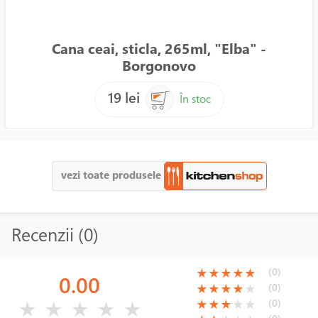
Cana ceai, sticla, 265ml, "Elba" -
Borgonovo
19 lei
În stoc
vezi toate produsele
Recenzii (0)
(*)
(*)
(*)
(*)
(*)
(0)
★
★
★
★
★
0.00
(*)
(*)
(*)
(*)
( )
(0)
★
★
★
★
★
( )
( )
( )
( )
( )
(*)
(*)
(*)
( )
( )
(0)
★
★
★
★
★
★
★
★
★
★