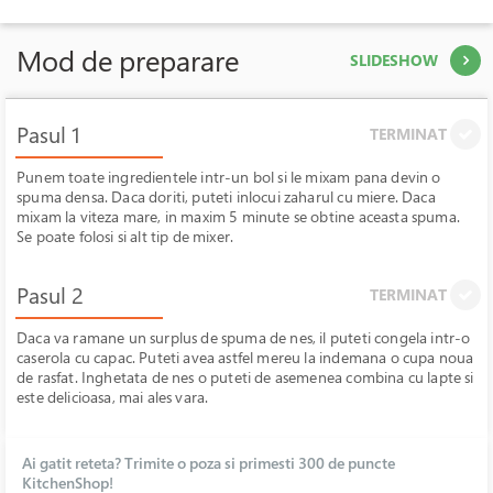
Mod de preparare
SLIDESHOW
Pasul 1
TERMINAT
Punem toate ingredientele intr-un bol si le mixam pana devin o
spuma densa. Daca doriti, puteti inlocui zaharul cu miere. Daca
mixam la viteza mare, in maxim 5 minute se obtine aceasta spuma.
Se poate folosi si alt tip de mixer.
Pasul 2
TERMINAT
Daca va ramane un surplus de spuma de nes, il puteti congela intr-o
caserola cu capac. Puteti avea astfel mereu la indemana o cupa noua
de rasfat. Inghetata de nes o puteti de asemenea combina cu lapte si
este delicioasa, mai ales vara.
Ai gatit reteta? Trimite o poza si primesti 300 de puncte
KitchenShop!