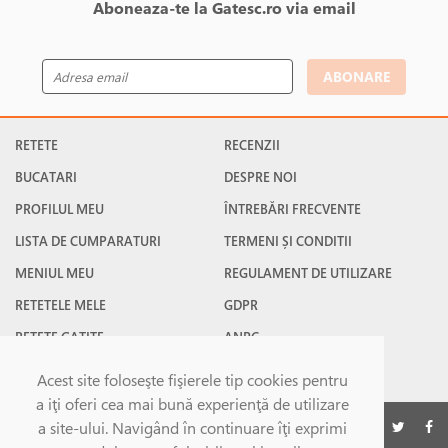
Aboneaza-te la Gatesc.ro via email
ABONARE
RETETE
RECENZII
BUCATARI
DESPRE NOI
PROFILUL MEU
ÎNTREBĂRI FRECVENTE
LISTA DE CUMPARATURI
TERMENI ȘI CONDITII
MENIUL MEU
REGULAMENT DE UTILIZARE
RETETELE MELE
GDPR
RETETE GATITE
ANPC
RETETE FAVORITE
CONTACT
Acest site foloseşte fişierele tip cookies pentru
a iţi oferi cea mai bună experienţă de utilizare
©Gatesc.ro 2026
a site-ului. Navigând în continuare îţi exprimi