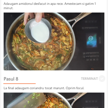
Adaugam amidonul desfacut in apa rece. Amestecam si gatim 1
minut.
Pasul 8
TERMINAT
La final adaugam coriandru tocat marunt. Oprim focul.