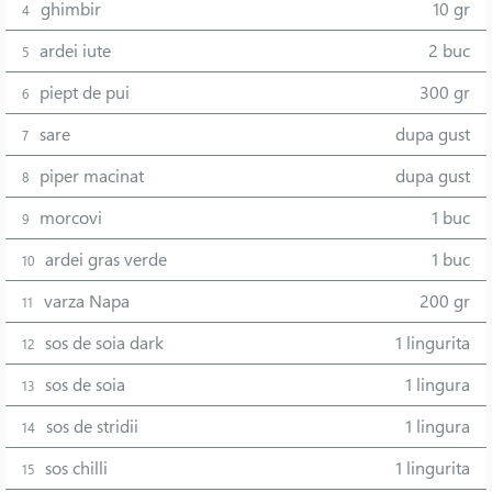
ghimbir
10 gr
4
ardei iute
2 buc
5
piept de pui
300 gr
6
sare
dupa gust
7
piper macinat
dupa gust
8
morcovi
1 buc
9
ardei gras verde
1 buc
10
varza Napa
200 gr
11
sos de soia dark
1 lingurita
12
sos de soia
1 lingura
13
sos de stridii
1 lingura
14
sos chilli
1 lingurita
15