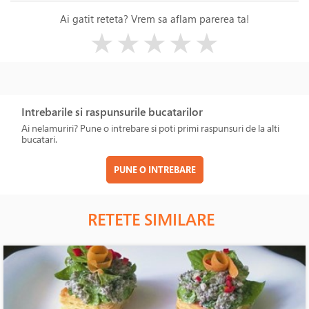
Ai gatit reteta? Vrem sa aflam parerea ta!
( )
( )
( )
( )
( )
★
★
★
★
★
Intrebarile si raspunsurile bucatarilor
Ai nelamuriri? Pune o intrebare si poti primi raspunsuri de la alti
bucatari.
PUNE O INTREBARE
RETETE SIMILARE