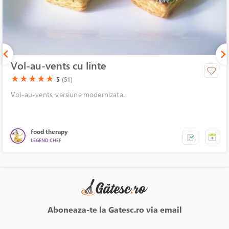
Vol-au-vents cu linte
(*)
(*)
(*)
(*)
(*)
★
★
★
★
★
5
(51)
Vol-au-vents, versiune modernizata.
food therapy
LEGEND CHEF
Aboneaza-te la Gatesc.ro via email