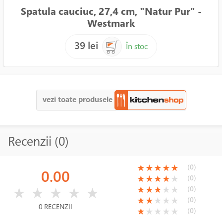
Spatula cauciuc, 27,4 cm, "Natur Pur" -
Westmark
39 lei
În stoc
vezi toate produsele
Recenzii (0)
(*)
(*)
(*)
(*)
(*)
(0)
★
★
★
★
★
0.00
(*)
(*)
(*)
(*)
( )
(0)
★
★
★
★
★
( )
( )
( )
( )
( )
(*)
(*)
(*)
( )
( )
(0)
★
★
★
★
★
★
★
★
★
★
(*)
(*)
( )
( )
( )
(0)
★
★
★
★
★
0 RECENZII
(*)
( )
( )
( )
( )
(0)
★
★
★
★
★