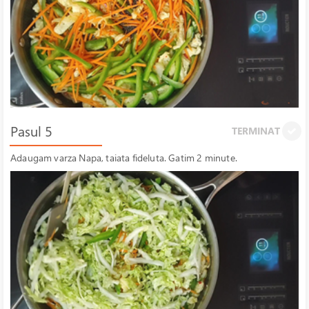
Pasul 5
TERMINAT
Adaugam varza Napa, taiata fideluta. Gatim 2 minute.