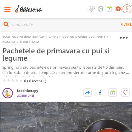
FILTRE
BUCATARIE INTERNATIONALA
>
CARNE
>
GUSTARI & APERITIVE
>
PARTY
>
ASIATICA
>
CHINEZEASCA
Pachetele de primavara cu pui si
legume
Spring rolls sau pachetele de primavara sunt preparate de tip dim sum,
din foi subtiri de aluat umplute cu un amestec de carne de pui si legume,
rulate si prajite in baie de ulei pentru a obtine aspectul auriu, textura
( )
( )
( )
( )
( )
★
★
★
★
★
0
( 0
recenzii )
crocanta si gustul delicios.
food therapy
LEGEND CHEF