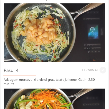
Pasul 4
TERMINAT
Adaugam morcovul si ardeiul gras, taiate julienne. Gatim 2.30
minute.