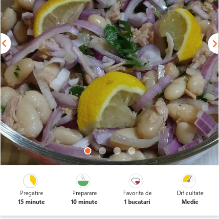
Pregatire
Preparare
Favorita de
Dificultate
15 minute
10 minute
1 bucatari
Medie