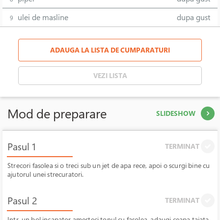
ulei de masline
dupa gust
9
ADAUGA LA LISTA DE CUMPARATURI
VEZI LISTA
Mod de preparare
SLIDESHOW
Pasul 1
TERMINAT
Strecori fasolea si o treci sub un jet de apa rece, apoi o scurgi bine cu
ajutorul unei strecuratori.
Pasul 2
TERMINAT
Intr-un bol incapator amesteci tonul cu fasolea, adaugi ceapa taiata