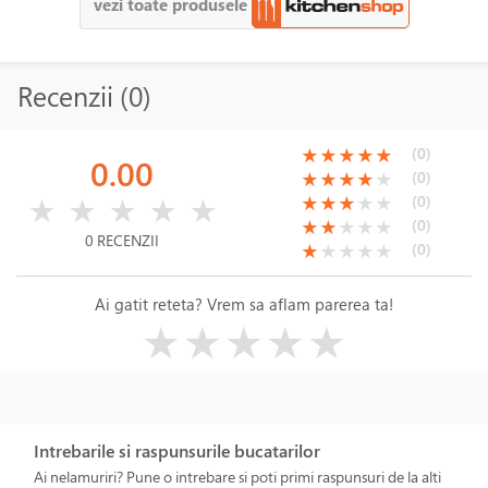
vezi toate produsele
Recenzii (0)
(*)
(*)
(*)
(*)
(*)
(0)
★
★
★
★
★
0.00
(*)
(*)
(*)
(*)
( )
(0)
★
★
★
★
★
( )
( )
( )
( )
( )
(*)
(*)
(*)
( )
( )
(0)
★
★
★
★
★
★
★
★
★
★
(*)
(*)
( )
( )
( )
(0)
★
★
★
★
★
0 RECENZII
(*)
( )
( )
( )
( )
(0)
★
★
★
★
★
Ai gatit reteta? Vrem sa aflam parerea ta!
( )
( )
( )
( )
( )
★
★
★
★
★
Intrebarile si raspunsurile bucatarilor
Ai nelamuriri? Pune o intrebare si poti primi raspunsuri de la alti