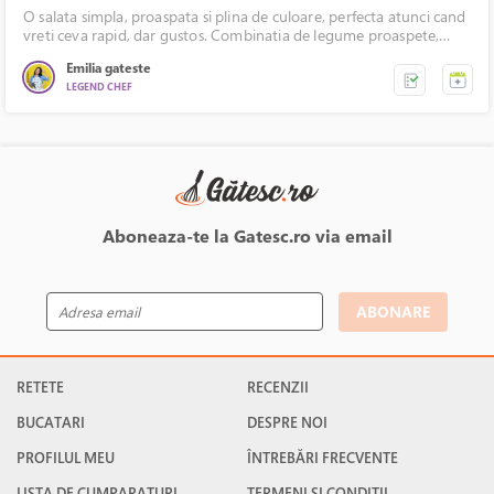
O salata simpla, proaspata si plina de culoare, perfecta atunci cand
vreti ceva rapid, dar gustos. Combinatia de legume proaspete,
macrou din conserva si dressingul usor acrisor cu mustar si lamaie
Emilia gateste
face ca aceasta salata sa fie nu doar delicioasa, ci si foarte
LEGEND CHEF
revigoranta.
Aboneaza-te la Gatesc.ro via email
ABONARE
RETETE
RECENZII
BUCATARI
DESPRE NOI
PROFILUL MEU
ÎNTREBĂRI FRECVENTE
LISTA DE CUMPARATURI
TERMENI ȘI CONDITII