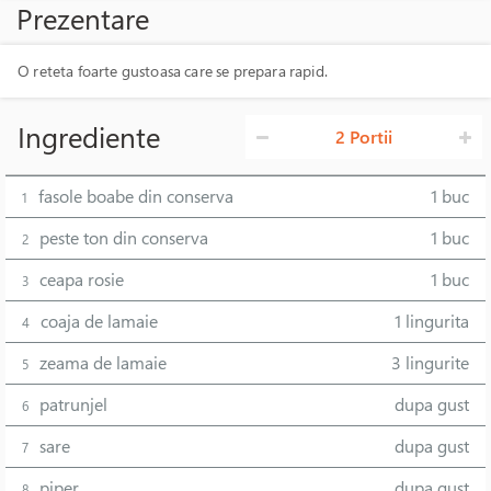
Prezentare
O reteta foarte gustoasa care se prepara rapid.
Ingrediente
2 Portii
fasole boabe din conserva
1 buc
1
peste ton din conserva
1 buc
2
ceapa rosie
1 buc
3
coaja de lamaie
1 lingurita
4
zeama de lamaie
3 lingurite
5
patrunjel
dupa gust
6
sare
dupa gust
7
piper
dupa gust
8