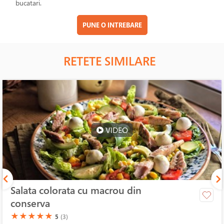
bucatari.
PUNE O INTREBARE
RETETE SIMILARE
VIDEO
Salata colorata cu macrou din
conserva
(*)
(*)
(*)
(*)
(*)
★
★
★
★
★
5
(3)