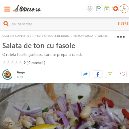
FILTRE
GUSTARI & APERITIVE
>
PESTE & FRUCTE DE MARE
>
ROMANEASCA
>
SALATE
Salata de ton cu fasole
O reteta foarte gustoasa care se prepara rapid.
( )
( )
( )
( )
( )
★
★
★
★
★
0
( 0
recenzii )
Angy
CHEF