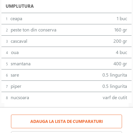
UMPLUTURA
ceapa
1 buc
1
peste ton din conserva
160 gr
2
cascaval
200 gr
3
oua
4 buc
4
smantana
400 gr
5
sare
0.5 lingurita
6
piper
0.5 lingurita
7
nucsoara
varf de cutit
8
ADAUGA LA LISTA DE CUMPARATURI