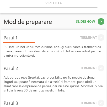
VEZI LISTA
Mod de preparare
SLIDESHOW
Pasul 1
TERMINAT
Pui intr-un bol untul rece cu faina, adaugi oul si sarea si framanti cu
mana, pana obtii un aluat sfaramicios (poti folosi si un robot pentru
a mixa ingredientele).
Pasul 2
TERMINAT
Adaugi apa rece (treptat, caci e posibil sa nu fie nevoie de doua
linguri sau poate fi necesara si o a treia) si framanti pana obtii un
aluat care se desprinde de pe vas, dar nu este lipicios. Modelezi o bila
si il dai la rece 30 de minute, invelit in folie.
Pasul 3
TERMINAT