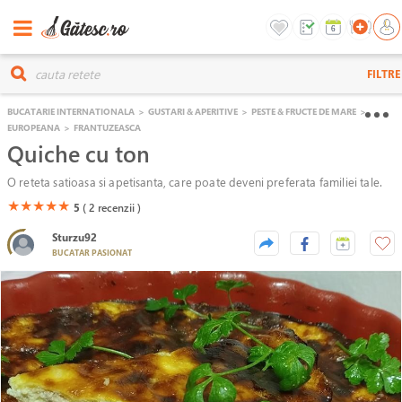
FILTRE
BUCATARIE INTERNATIONALA
>
GUSTARI & APERITIVE
>
PESTE & FRUCTE DE MARE
>
EUROPEANA
>
FRANTUZEASCA
Quiche cu ton
O reteta satioasa si apetisanta, care poate deveni preferata familiei tale.
(*)
(*)
(*)
(*)
(*)
★
★
★
★
★
5
( 2
recenzii )
Sturzu92
BUCATAR PASIONAT