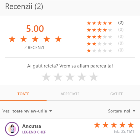
Recenzii (2)
(*)
(*)
(*)
(*)
(*)
(2)
★
★
★
★
★
5.00
(*)
(*)
(*)
(*)
( )
(0)
★
★
★
★
★
(*)
(*)
(*)
(*)
(*)
(*)
(*)
(*)
( )
( )
(0)
★
★
★
★
★
★
★
★
★
★
(*)
(*)
( )
( )
( )
(0)
★
★
★
★
★
2 RECENZII
(*)
( )
( )
( )
( )
(0)
★
★
★
★
★
Ai gatit reteta? Vrem sa aflam parerea ta!
( )
( )
( )
( )
( )
★
★
★
★
★
TOATE
APRECIATE
GATITE
Vezi
toate review-urile
Sortare
noi
(*)
(*)
(*)
(*)
(*)
★
★
★
★
★
Ancutsa
feb. 25, 11:11
LEGEND CHEF