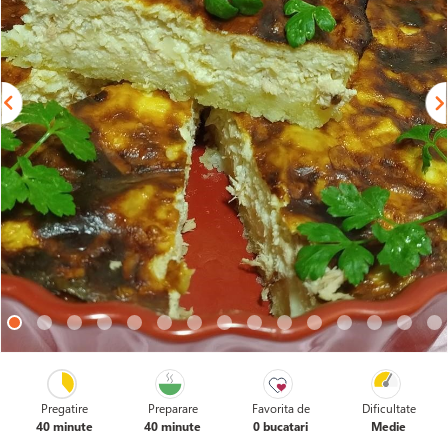
Pregatire
Preparare
Favorita de
Dificultate
40 minute
40 minute
0 bucatari
Medie