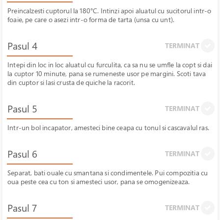
Preincalzesti cuptorul la 180°C. Intinzi apoi aluatul cu sucitorul intr-o
foaie, pe care o asezi intr-o forma de tarta (unsa cu unt).
Pasul 4
TERMINAT
Intepi din loc in loc aluatul cu furculita, ca sa nu se umfle la copt si dai
la cuptor 10 minute, pana se rumeneste usor pe margini. Scoti tava
din cuptor si lasi crusta de quiche la racorit.
Pasul 5
TERMINAT
Intr-un bol incapator, amesteci bine ceapa cu tonul si cascavalul ras.
Pasul 6
TERMINAT
Separat, bati ouale cu smantana si condimentele. Pui compozitia cu
oua peste cea cu ton si amesteci usor, pana se omogenizeaza.
Pasul 7
TERMINAT