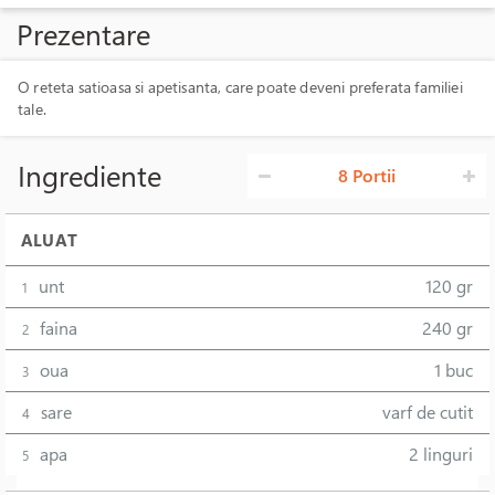
Prezentare
O reteta satioasa si apetisanta, care poate deveni preferata familiei
tale.
Ingrediente
8 Portii
ALUAT
unt
120 gr
1
faina
240 gr
2
oua
1 buc
3
sare
varf de cutit
4
apa
2 linguri
5