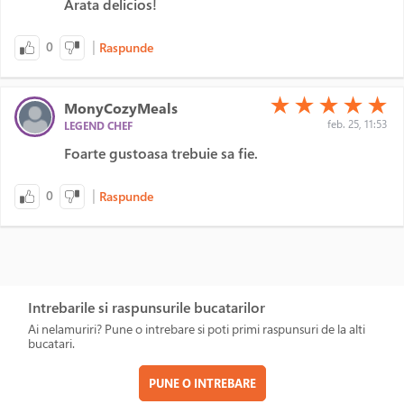
Arata delicios!
|
0
Raspunde
(*)
(*)
(*)
(*)
(*)
★
★
★
★
★
MonyCozyMeals
feb. 25, 11:53
LEGEND CHEF
Foarte gustoasa trebuie sa fie.
|
0
Raspunde
Intrebarile si raspunsurile bucatarilor
Ai nelamuriri? Pune o intrebare si poti primi raspunsuri de la alti
bucatari.
PUNE O INTREBARE