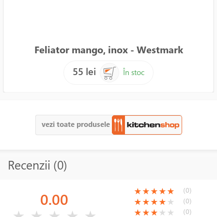
Feliator mango, inox - Westmark
55 lei
În stoc
vezi toate produsele
Recenzii (0)
(*)
(*)
(*)
(*)
(*)
(0)
★
★
★
★
★
0.00
(*)
(*)
(*)
(*)
( )
(0)
★
★
★
★
★
( )
( )
( )
( )
( )
(*)
(*)
(*)
( )
( )
(0)
★
★
★
★
★
★
★
★
★
★