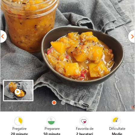
Pregatire
Preparare
Favorita de
Dificultate
20 minute
50 minute
2 bucatari
Medie