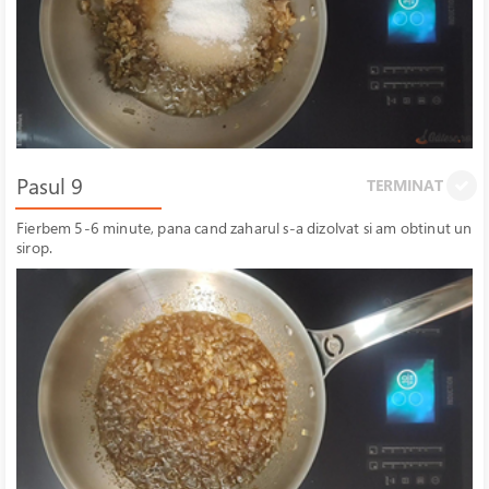
Pasul 9
TERMINAT
Fierbem 5-6 minute, pana cand zaharul s-a dizolvat si am obtinut un
sirop.