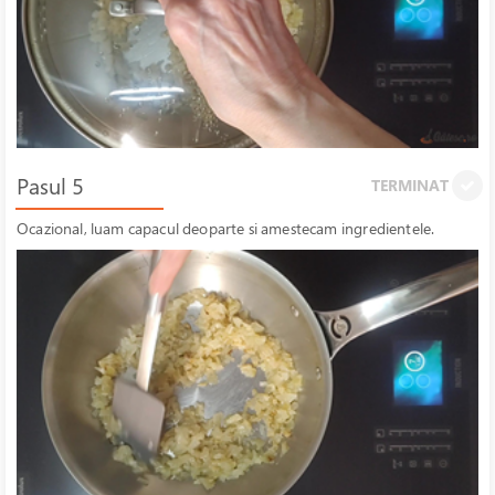
Pasul 5
TERMINAT
Ocazional, luam capacul deoparte si amestecam ingredientele.