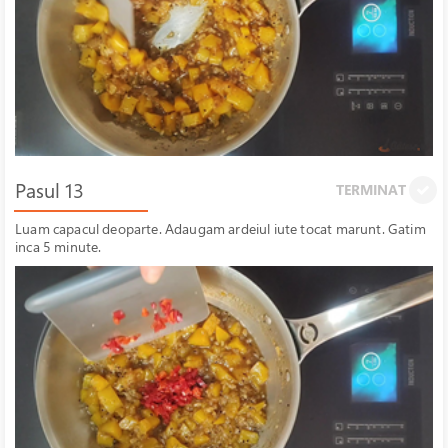
Pasul 13
TERMINAT
Luam capacul deoparte. Adaugam ardeiul iute tocat marunt. Gatim
inca 5 minute.