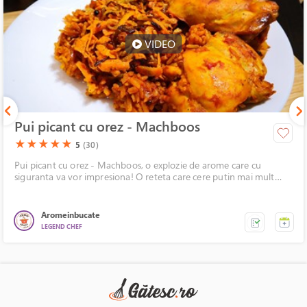
VIDEO
Pui picant cu orez - Machboos
(*)
(*)
(*)
(*)
(*)
★
★
★
★
★
5
(30)
Pui picant cu orez - Machboos, o explozie de arome care cu
siguranta va vor impresiona! O reteta care cere putin mai mult
timp dar, cu siguranta, rezultatul este unul pe masura, un preparat
delicios! Gustul picant al orezului se imbina armonios cu dulceata
topping-ului.
Aromeinbucate
LEGEND CHEF