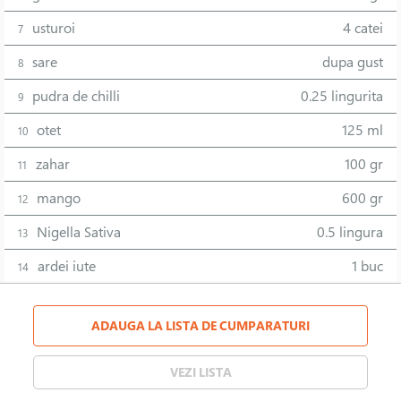
usturoi
4 catei
7
sare
dupa gust
8
pudra de chilli
0.25 lingurita
9
otet
125 ml
10
zahar
100 gr
11
mango
600 gr
12
Nigella Sativa
0.5 lingura
13
ardei iute
1 buc
14
ADAUGA LA LISTA DE CUMPARATURI
VEZI LISTA