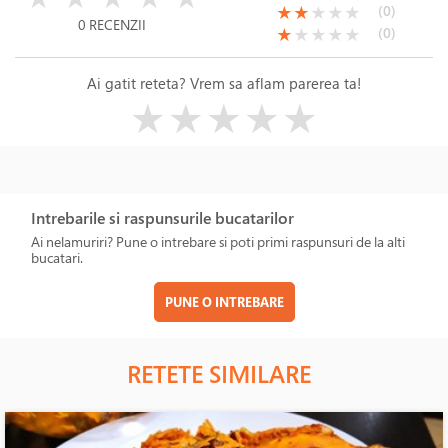
(*)
(*)
( )
( )
( )
(0)
★
★
★
★
★
0 RECENZII
(*)
( )
( )
( )
( )
(0)
★
★
★
★
★
Ai gatit reteta? Vrem sa aflam parerea ta!
( )
( )
( )
( )
( )
★
★
★
★
★
Intrebarile si raspunsurile bucatarilor
Ai nelamuriri? Pune o intrebare si poti primi raspunsuri de la alti
bucatari.
PUNE O INTREBARE
RETETE SIMILARE