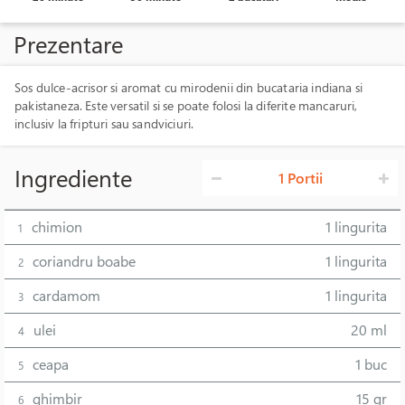
Prezentare
Sos dulce-acrisor si aromat cu mirodenii din bucataria indiana si
pakistaneza. Este versatil si se poate folosi la diferite mancaruri,
inclusiv la fripturi sau sandviciuri.
Ingrediente
1 Portii
chimion
1 lingurita
1
coriandru boabe
1 lingurita
2
cardamom
1 lingurita
3
ulei
20 ml
4
ceapa
1 buc
5
ghimbir
15 gr
6