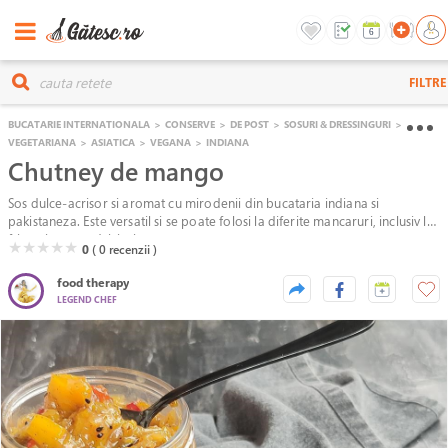
FILTRE
BUCATARIE INTERNATIONALA
>
CONSERVE
>
DE POST
>
SOSURI & DRESSINGURI
>
VEGETARIANA
>
ASIATICA
>
VEGANA
>
INDIANA
Chutney de mango
Sos dulce-acrisor si aromat cu mirodenii din bucataria indiana si
pakistaneza. Este versatil si se poate folosi la diferite mancaruri, inclusiv la
fripturi sau sandviciuri.
( )
( )
( )
( )
( )
★
★
★
★
★
0
( 0
recenzii )
food therapy
LEGEND CHEF