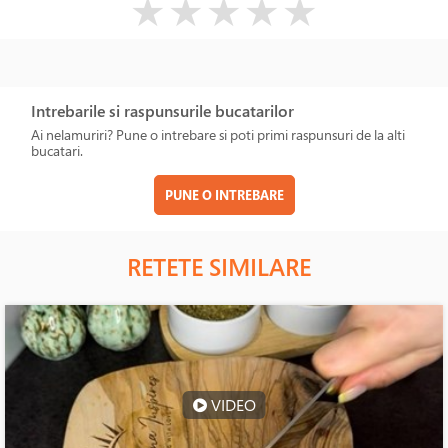
★
★
★
★
★
Intrebarile si raspunsurile bucatarilor
Ai nelamuriri? Pune o intrebare si poti primi raspunsuri de la alti
bucatari.
PUNE O INTREBARE
RETETE SIMILARE
VIDEO