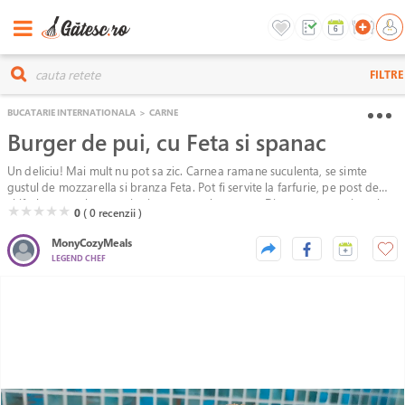
FILTRE
BUCATARIE INTERNATIONALA
>
CARNE
Burger de pui, cu Feta si spanac
Un deliciu! Mai mult nu pot sa zic. Carnea ramane suculenta, se simte
gustul de mozzarella si branza Feta. Pot fi servite la farfurie, pe post de
chiftele sau un burger cinstit cu ce va place voua. Din aceasta cantitate ies
( )
( )
( )
( )
( )
★
★
★
★
★
0
( 0
recenzii )
5 burgeri mari.
MonyCozyMeals
LEGEND CHEF