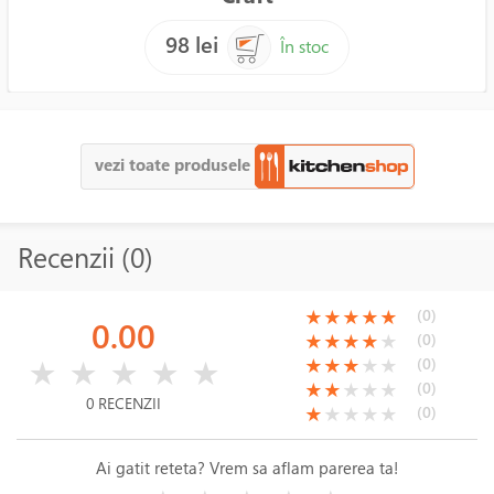
98 lei
În stoc
vezi toate produsele
Recenzii (0)
(*)
(*)
(*)
(*)
(*)
(0)
★
★
★
★
★
0.00
(*)
(*)
(*)
(*)
( )
(0)
★
★
★
★
★
( )
( )
( )
( )
( )
(*)
(*)
(*)
( )
( )
(0)
★
★
★
★
★
★
★
★
★
★
(*)
(*)
( )
( )
( )
(0)
★
★
★
★
★
0 RECENZII
(*)
( )
( )
( )
( )
(0)
★
★
★
★
★
Ai gatit reteta? Vrem sa aflam parerea ta!
( )
( )
( )
( )
( )