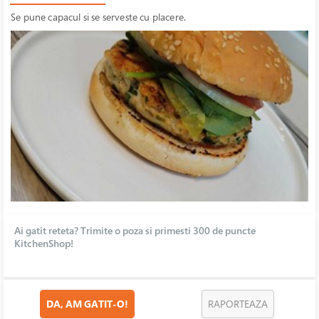
Se pune capacul si se serveste cu placere.
Ai gatit reteta? Trimite o poza si primesti 300 de puncte
KitchenShop!
DA, AM GATIT-O!
RAPORTEAZA