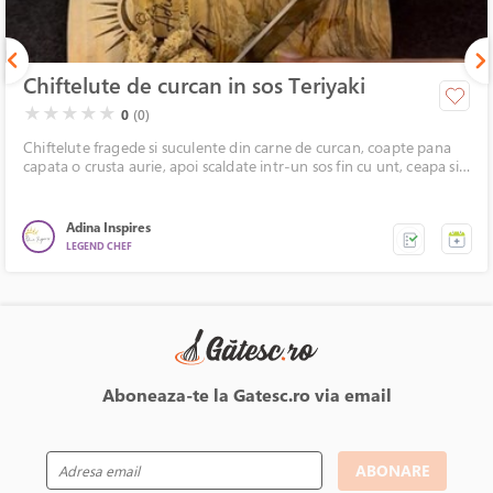
Chiftelute de curcan in sos Teriyaki
( )
( )
( )
( )
( )
★
★
★
★
★
0
(0)
Chiftelute fragede si suculente din carne de curcan, coapte pana
capata o crusta aurie, apoi scaldate intr-un sos fin cu unt, ceapa si
sos wok, pentru un plus de savoare si arome orientale. O reteta
simpla, rapida si incredibil de gustoasa, perfecta pentru un pranz
sau o cina in familie.
Adina Inspires
LEGEND CHEF
Aboneaza-te la Gatesc.ro via email
ABONARE