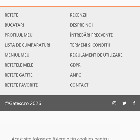
RETETE
RECENZII
BUCATARI
DESPRE NOI
PROFILUL MEU
ÎNTREBĂRI FRECVENTE
LISTA DE CUMPARATURI
TERMENI ȘI CONDITII
MENIUL MEU
REGULAMENT DE UTILIZARE
RETETELE MELE
GDPR
RETETE GATITE
ANPC
RETETE FAVORITE
CONTACT
©Gatesc.ro 2026
Acest site foloseşte fişierele tip cookies pentru