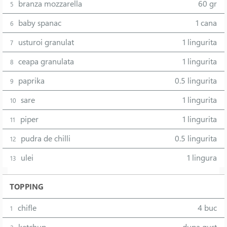
branza mozzarella
60 gr
5
baby spanac
1 cana
6
usturoi granulat
1 lingurita
7
ceapa granulata
1 lingurita
8
paprika
0.5 lingurita
9
sare
1 lingurita
10
piper
1 lingurita
11
pudra de chilli
0.5 lingurita
12
ulei
1 lingura
13
TOPPING
chifle
4 buc
1