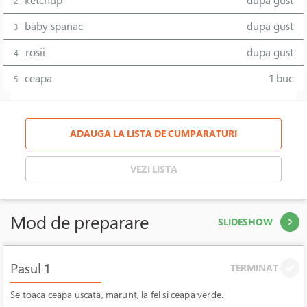
ketchup
dupa gust
2
baby spanac
dupa gust
3
rosii
dupa gust
4
ceapa
1 buc
5
ADAUGA LA LISTA DE CUMPARATURI
VEZI LISTA
Mod de preparare
SLIDESHOW
Pasul 1
TERMINAT
Se toaca ceapa uscata, marunt, la fel si ceapa verde.