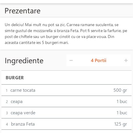
Prezentare
Un deliciu! Mai mult nu pot sa zic. Carnea ramane suculenta, se
simte gustul de mozzarella si branza Feta. Pot fi servite la farfurie, pe
post de chiftele sau un burger cinstit cu ce va place voua. Din
aceasta cantitate ies 5 burgeri mari.
Ingrediente
4 Portii
BURGER
carne tocata
500 gr
1
ceapa
1 buc
2
ceapa verde
1 buc
3
branza Feta
125 gr
4