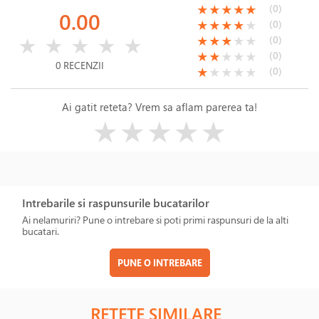
(*)
(*)
(*)
(*)
(*)
(0)
★
★
★
★
★
0.00
(*)
(*)
(*)
(*)
( )
(0)
★
★
★
★
★
( )
( )
( )
( )
( )
(*)
(*)
(*)
( )
( )
(0)
★
★
★
★
★
★
★
★
★
★
(*)
(*)
( )
( )
( )
(0)
★
★
★
★
★
0 RECENZII
(*)
( )
( )
( )
( )
(0)
★
★
★
★
★
Ai gatit reteta? Vrem sa aflam parerea ta!
( )
( )
( )
( )
( )
★
★
★
★
★
Intrebarile si raspunsurile bucatarilor
Ai nelamuriri? Pune o intrebare si poti primi raspunsuri de la alti
bucatari.
PUNE O INTREBARE
RETETE SIMILARE