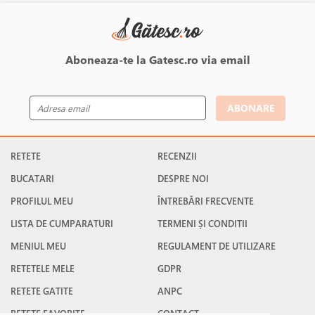
preparat de succes chiar in cazul unei mese festive, atat in varianta
dulce, cat si in cea sarata. Cu siguranta le va atrage privirea tuturor
invitatilor.
Aboneaza-te la Gatesc.ro via email
ABONARE
RETETE
RECENZII
BUCATARI
DESPRE NOI
PROFILUL MEU
ÎNTREBĂRI FRECVENTE
LISTA DE CUMPARATURI
TERMENI ȘI CONDITII
MENIUL MEU
REGULAMENT DE UTILIZARE
RETETELE MELE
GDPR
RETETE GATITE
ANPC
RETETE FAVORITE
CONTACT