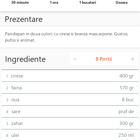
30 minute
1 ora
1 bucatari
Usoara
Prezentare
Pandispan in doua culori, cu cirese si branza mascarpone. Gustos,
pufos si aromat.
Ingrediente
8 Portii
cirese
400 gr
1
faina
570 gr
2
oua
8 buc
3
sare
praf de
4
zahar
300 gr
5
ulei
250 ml
6