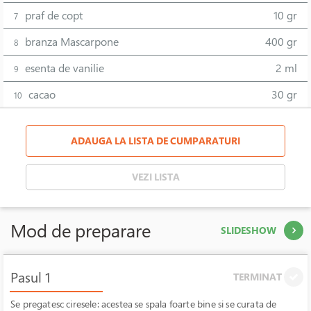
praf de copt
10 gr
7
branza Mascarpone
400 gr
8
esenta de vanilie
2 ml
9
cacao
30 gr
10
ADAUGA LA LISTA DE CUMPARATURI
VEZI LISTA
Mod de preparare
SLIDESHOW
Pasul 1
TERMINAT
Se pregatesc ciresele: acestea se spala foarte bine si se curata de