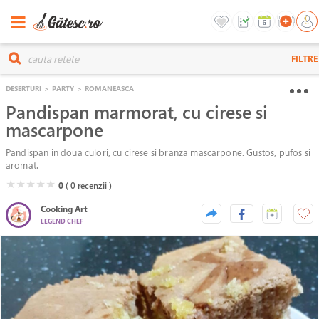
FILTRE
DESERTURI
>
PARTY
>
ROMANEASCA
Pandispan marmorat, cu cirese si
mascarpone
Pandispan in doua culori, cu cirese si branza mascarpone. Gustos, pufos si
aromat.
( )
( )
( )
( )
( )
★
★
★
★
★
0
( 0
recenzii )
Cooking Art
LEGEND CHEF