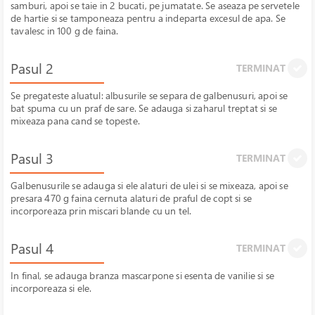
samburi, apoi se taie in 2 bucati, pe jumatate. Se aseaza pe servetele
de hartie si se tamponeaza pentru a indeparta excesul de apa. Se
tavalesc in 100 g de faina.
Pasul 2
TERMINAT
Se pregateste aluatul: albusurile se separa de galbenusuri, apoi se
bat spuma cu un praf de sare. Se adauga si zaharul treptat si se
mixeaza pana cand se topeste.
Pasul 3
TERMINAT
Galbenusurile se adauga si ele alaturi de ulei si se mixeaza, apoi se
presara 470 g faina cernuta alaturi de praful de copt si se
incorporeaza prin miscari blande cu un tel.
Pasul 4
TERMINAT
In final, se adauga branza mascarpone si esenta de vanilie si se
incorporeaza si ele.