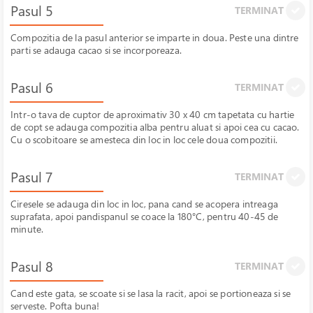
Pasul 5
TERMINAT
Compozitia de la pasul anterior se imparte in doua. Peste una dintre
parti se adauga cacao si se incorporeaza.
Pasul 6
TERMINAT
Intr-o tava de cuptor de aproximativ 30 x 40 cm tapetata cu hartie
de copt se adauga compozitia alba pentru aluat si apoi cea cu cacao.
Cu o scobitoare se amesteca din loc in loc cele doua compozitii.
Pasul 7
TERMINAT
Ciresele se adauga din loc in loc, pana cand se acopera intreaga
suprafata, apoi pandispanul se coace la 180°C, pentru 40-45 de
minute.
Pasul 8
TERMINAT
Cand este gata, se scoate si se lasa la racit, apoi se portioneaza si se
serveste. Pofta buna!