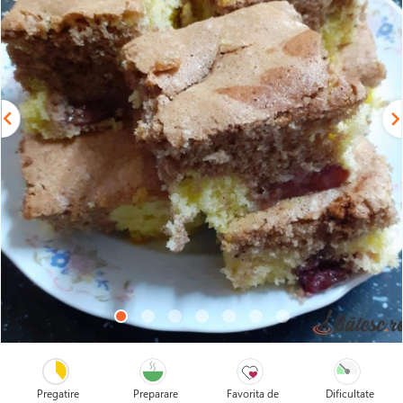
Pregatire
Preparare
Favorita de
Dificultate